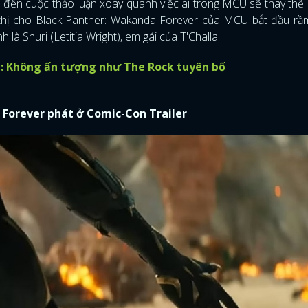
 đến cuộc thảo luận xoay quanh việc ai trong MCU sẽ thay thế 
thị cho Black Panther: Wakanda Forever của MCU bắt đầu rầm
FACEBOOK
GOOGLE
là Shuri (Letitia Wright), em gái của T'Challa.
ều: Không ấn tượng như The Rock tuyên bố
a Forever phát ở Comic-Con Trailer