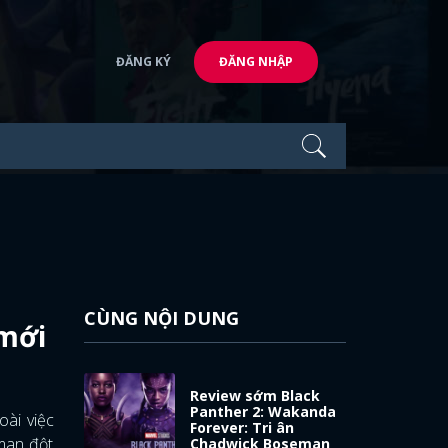
ĐĂNG KÝ
ĐĂNG NHẬP
CÙNG NỘI DUNG
 mới
Review sớm Black
Panther 2: Wakanda
oài việc
Forever: Tri ân
eman đột
Chadwick Boseman