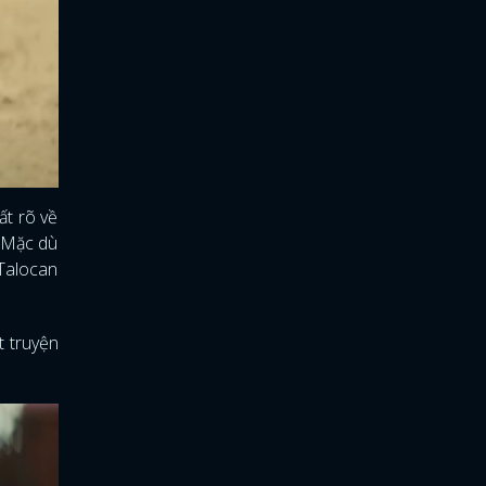
ất rõ về
. Mặc dù
 Talocan
t truyện