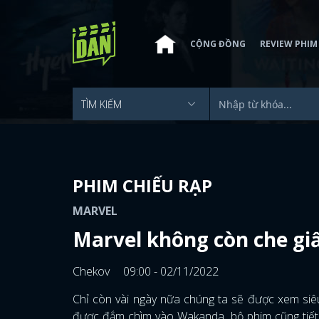
CỘNG ĐỒNG
REVIEW PHIM
PHIM CHIẾU RẠP
MARVEL
Marvel không còn che gi
Chekov
09:00 - 02/11/2022
Chỉ còn vài ngày nữa chúng ta sẽ được xem siê
được đắm chìm vào Wakanda, bộ phim cũng tiết 