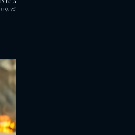
T'Challa
 rộ, với