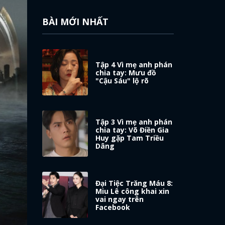
BÀI MỚI NHẤT
Tập 4 Vì mẹ anh phán
chia tay: Mưu đồ
"Cậu Sáu" lộ rõ
Tập 3 Vì mẹ anh phán
chia tay: Võ Điền Gia
Huy gặp Tam Triều
Dâng
Đại Tiệc Trăng Máu 8:
Miu Lê công khai xin
vai ngay trên
Facebook