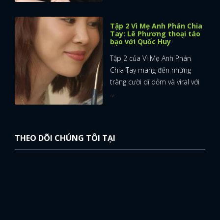
Tập 2 Vì Mẹ Anh Phán Chia
Tay: Lê Phương thoại táo
bạo với Quốc Huy
Tập 2 của Vì Mẹ Anh Phán
Chia Tay mang đến những
tràng cười dí dỏm và viral với
...
THEO DÕI CHÚNG TÔI TẠI