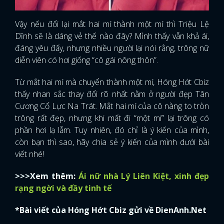
Vậy nếu đổi lại mắt hai mí thành một mí thì Triệu Lệ
Dĩnh sẽ là dáng vẻ thế nào đây? Mình thấy vẫn khả ái,
đáng yêu đấy, nhưng nhiều người lại nói rằng, trông nữ
diễn viên có hơi giống “cô gái nông thôn”.
Từ mắt hai mí mà chuyển thành một mí, Hóng Hớt Cbiz
thấy nhan sắc thay đổi rõ nhất nằm ở người đẹp Tân
Cương Cổ Lực Na Trát. Mắt hai mí của cô nàng to tròn
trông rất đẹp, nhưng khi mất đi “một mí” lại trông có
phần hơi lạ lẫm. Tuy nhiên, đó chỉ là ý kiến của mình,
còn bạn thì sao, hãy chia sẻ ý kiến của mình dưới bài
viết nhé!
>>>Xem thêm:
Ái nữ nhà Lý Liên Kiệt, xinh đẹp
rạng ngời và đầy tinh tế
*Bài viết của Hóng Hớt Cbiz gửi về DienAnh.Net