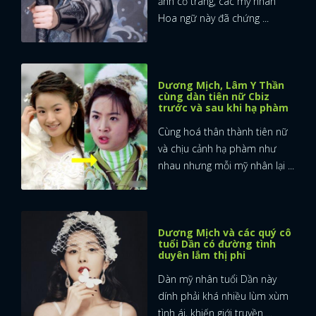
ảnh cổ trang, các mỹ nhân
Hoa ngữ này đã chứng ...
Dương Mịch, Lâm Y Thần
cùng dàn tiên nữ Cbiz
trước và sau khi hạ phàm
Cùng hoá thân thành tiên nữ
và chịu cảnh hạ phàm như
nhau nhưng mỗi mỹ nhân lại ...
Dương Mịch và các quý cô
tuổi Dần có đường tình
duyên lắm thị phi
Dàn mỹ nhân tuổi Dần này
dính phải khá nhiều lùm xùm
tình ái, khiến giới truyền ...