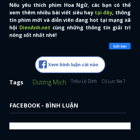
Nếu yêu thích phim Hoa Ngữ, các bạn có thể
xem thêm nhiều bài viết siêu hay
tại đây
, thông
tin phim mới và diễn viên đang hot tại mạng xã
hội
DienAnh.net
cùng những thông tin giải trí
nóng sốt nhất nhé!
Gửi bài
Xem bình luận cái nào
Dương Mịch
Triệu Lệ Dĩnh
Cổ Lực Na Trát
A
Tags
FACEBOOK - BÌNH LUẬN
x
ĐĂNG NHẬP