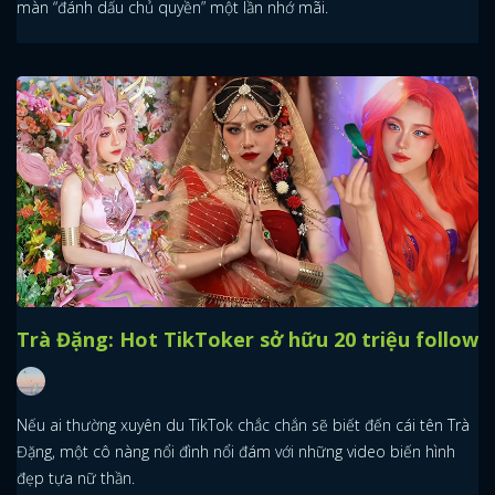
màn “đánh dấu chủ quyền” một lần nhớ mãi.
Trà Đặng: Hot TikToker sở hữu 20 triệu follow
Nếu ai thường xuyên du TikTok chắc chắn sẽ biết đến cái tên Trà
Đặng, một cô nàng nổi đình nổi đám với những video biến hình
đẹp tựa nữ thần.