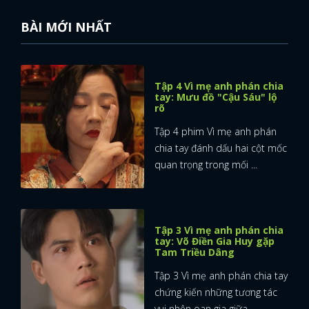
BÀI MỚI NHẤT
Tập 4 Vì mẹ anh phán chia
tay: Mưu đồ "Cậu Sáu" lộ
rõ
Tập 4 phim Vì mẹ anh phán
chia tay đánh dấu hai cột mốc
quan trọng trong mối ...
Tập 3 Vì mẹ anh phán chia
tay: Võ Điền Gia Huy gặp
Tam Triều Dâng
Tập 3 Vì mẹ anh phán chia tay
chứng kiến những tương tác
vui nhộn oan gia giữa ...