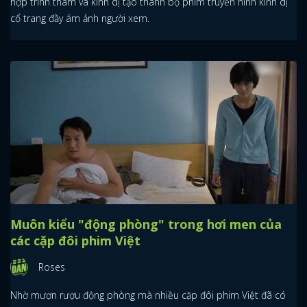
hợp trinh thám và kinh dị tạo thành bộ phim truyền hình kinh dị
cổ trang đầy ám ảnh người xem.
Muôn kiểu "động phòng" trong hơi men của
các cặp đôi phim Việt
Roses
Nhờ mượn rượu động phòng mà nhiều cặp đôi phim Việt đã có