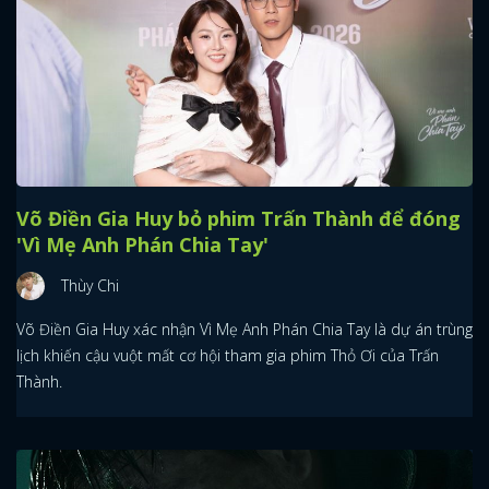
Võ Điền Gia Huy bỏ phim Trấn Thành để đóng
'Vì Mẹ Anh Phán Chia Tay'
Thùy Chi
Võ Điền Gia Huy xác nhận Vì Mẹ Anh Phán Chia Tay là dự án trùng
lịch khiến cậu vuột mất cơ hội tham gia phim Thỏ Ơi của Trấn
Thành.