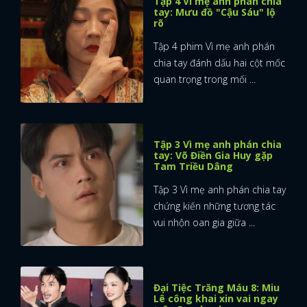
Tập 4 Vì mẹ anh phán chia
tay: Mưu đồ "Cậu Sáu" lộ
rõ
Tập 4 phim Vì mẹ anh phán
chia tay đánh dấu hai cột mốc
quan trọng trong mối ...
Tập 3 Vì mẹ anh phán chia
tay: Võ Điền Gia Huy gặp
Tam Triều Dâng
Tập 3 Vì mẹ anh phán chia tay
chứng kiến những tương tác
vui nhộn oan gia giữa ...
Đại Tiệc Trăng Máu 8: Miu
Lê công khai xin vai ngay