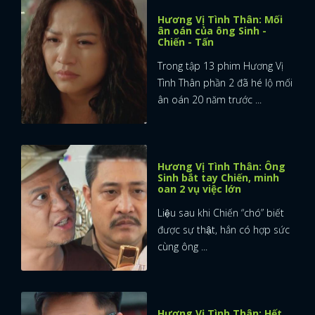
Hương Vị Tình Thân: Mối
ân oán của ông Sinh -
Chiến - Tấn
Trong tập 13 phim Hương Vị
Tình Thân phần 2 đã hé lộ mối
ân oán 20 năm trước ...
Hương Vị Tình Thân: Ông
Sinh bắt tay Chiến, minh
oan 2 vụ việc lớn
Liệu sau khi Chiến “chó” biết
được sự thật, hắn có hợp sức
cùng ông ...
x
ĐĂNG NHẬP
Hương Vị Tình Thân: Hết