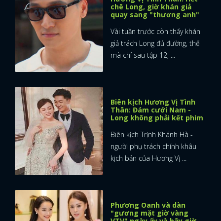
chê Long, giờ khán giả
quay sang "thương anh"
FACEBOOK
GOOGLE
Vài tuần trước còn thấy khán
giả trách Long đủ đường, thế
mà chỉ sau tập 12, ...
Biên kịch Hương Vị Tình
Thân: Đám cưới Nam -
Long không phải kết phim
Biên kịch Trịnh Khánh Hà -
người phụ trách chính khâu
kịch bản của Hương Vị ...
Phương Oanh và dàn
"gương mặt giờ vàng
VTV" ngày ấy và bây giờ