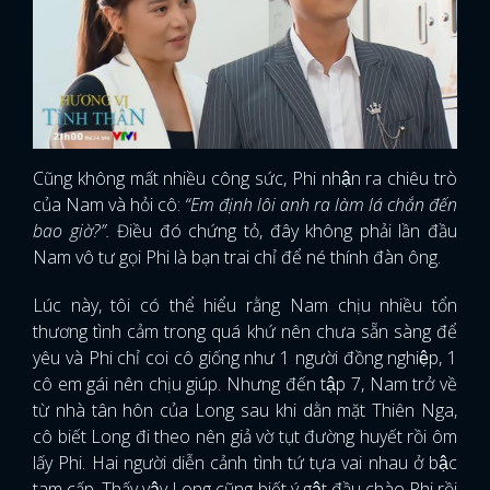
Cũng không mất nhiều công sức, Phi nhận ra chiêu trò
của Nam và hỏi cô:
“Em định lôi anh ra làm lá chắn đến
bao giờ?”.
Điều đó chứng tỏ, đây không phải lần đầu
Nam vô tư gọi Phi là bạn trai chỉ để né thính đàn ông.
Lúc này, tôi có thể hiểu rằng Nam chịu nhiều tổn
thương tình cảm trong quá khứ nên chưa sẵn sàng để
yêu và Phi chỉ coi cô giống như 1 người đồng nghiệp, 1
cô em gái nên chịu giúp. Nhưng đến tập 7, Nam trở về
từ nhà tân hôn của Long sau khi dằn mặt Thiên Nga,
cô biết Long đi theo nên giả vờ tụt đường huyết rồi ôm
lấy Phi. Hai người diễn cảnh tình tứ tựa vai nhau ở bậc
tam cấp. Thấy vậy Long cũng biết ý gật đầu chào Phi rồi