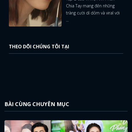
Chia Tay mang đến những
tràng cười dí dỏm và viral với
...
THEO DÕI CHÚNG TÔI TẠI
BÀI CÙNG CHUYÊN MỤC