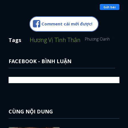
Gửi bài
Comment cái mới được!
Hương Vị Tình Thân
Phương Oanh
Tô Dũn
Tags
FACEBOOK - BÌNH LUẬN
CÙNG NỘI DUNG