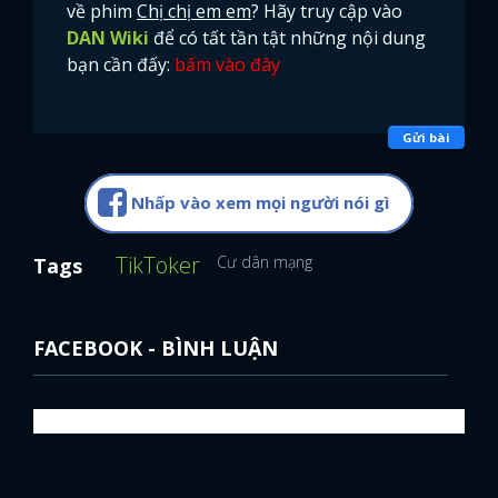
về phim
Chị chị em em
? Hãy truy cập vào
DAN Wiki
để có tất tần tật những nội dung
bạn cần đấy:
bấm vào đây
Gửi bài
Nhấp vào xem mọi người nói gì
TikToker
Cư dân mạng
Tags
FACEBOOK - BÌNH LUẬN