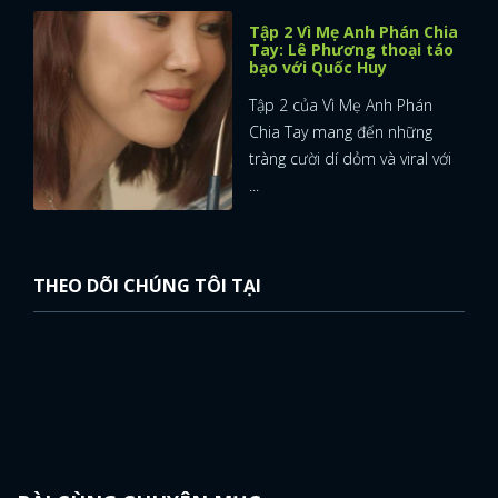
Tập 2 Vì Mẹ Anh Phán Chia
Tay: Lê Phương thoại táo
bạo với Quốc Huy
Tập 2 của Vì Mẹ Anh Phán
Chia Tay mang đến những
tràng cười dí dỏm và viral với
...
THEO DÕI CHÚNG TÔI TẠI