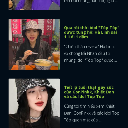
tán bởi những hành động lố ...
Qua rồi thời idol "Tóp Tóp"
được tung hô: Hà Linh sai
1 li đi 1 dặm
"Chiến thần review" Hà Linh,
vợ chồng Bà Nhân đều từ
những idol "Tóp Tóp" được ...
Tiết lộ tuổi thật gây sốc
của GonPinkk, Khiết Đan
và các Idol Tóp Tóp
Cùng tôi tìm hiểu xem Khiết
Đan, GonPinkk và các Idol Tóp
Tóp quen mặt của ...