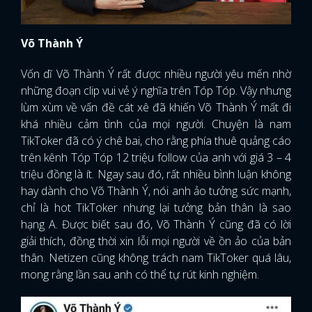
FACEBOOK
GOOGLE
Võ Thành Ý
Vốn dĩ Võ Thành Ý rất được nhiều người yêu mến nhờ
những đoạn clip vui vẻ ý nghĩa trên Tóp Tóp. Vậy nhưng
lùm xùm về vấn đề cát xê đã khiến Võ Thành Ý mất đi
khá nhiều cảm tình của mọi người. Chuyện là nam
TikToker đã có ý chê bai, cho rằng phía thuê quảng cáo
trên kênh Tóp Tóp 12 triệu follow của anh với giá 3 – 4
triệu đồng là ít. Ngay sau đó, rất nhiều bình luận không
hay dành cho Võ Thành Ý, nói anh ảo tưởng sức mạnh,
chỉ là hot TikToker nhưng lại tưởng bản thân là sao
hạng A. Được biết sau đó, Võ Thành Ý cũng đã có lời
giải thích, đồng thời xin lỗi mọi người về ồn ảo của bản
thân. Netizen cũng không trách nam TikToker quá lâu,
mong rằng lần sau anh có thể tự rút kinh nghiệm.