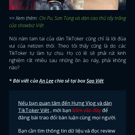
>> Xem thêm:
Chi Pu, Sơn Tùng và dàn cao thủ tẩy trắng
của showbiz Việt
Nói năm tam tai của dàn TikToker cũng chỉ là lời đùa
vui của netizen thôi. Theo tôi thấy cũng là do các
TikToker tự làm tự chịu. Họ có lẽ sẽ phải rút kinh
nghiệm rất nhiều sau những ồn ào này, phải không
nào?
* Bài viết của
An Lee
chia sẻ tại box
Sao Việt
Nếu bạn quan tâm đến Hưng Vlog và dàn
TikToker Việt
, mời bạn
bấm vào đây
để
đăng bài trao đổi bàn luận cùng mọi người.
Bạn cần tìm thông tin dữ liệu và đọc review