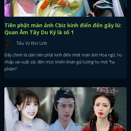
Tiên phật màn ảnh Cbiz kinh điển đến gây lú:
Quan Âm Tây Du Ký là số 1
Tiểu Vũ Khứ Linh
Đây chính là dàn tiên phật kinh điển nhất màn ảnh Hoa ngữ, họ
nhập vai xuất sắc đến mức khiến khán giả tưởng họ mới "hạ
phàm".