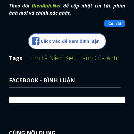
Theo dõi
DienAnh.Net
để cập nhật tin tức phim
ảnh mới và chính xác nhất
.
Gửi bài
Click vào để xem bình luận
Em Là Niềm Kiêu Hãnh Của Anh
Diễn 
Tags
FACEBOOK - BÌNH LUẬN
CÙNG NỘI DUNG