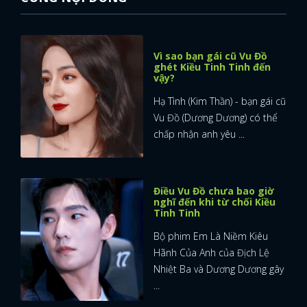
Vì sao bạn gái cũ Vu Đồ
ghét Kiều Tinh Tinh đến
vậy?
Hạ Tình (Kim Thần) - bạn gái cũ
Vu Đồ (Dương Dương) có thể
chấp nhận anh yêu ...
Điều Vu Đồ chưa bao giờ
nghĩ đến khi từ chối Kiều
Tinh Tinh
Bộ phim Em Là Niềm Kiêu
Hãnh Của Anh của Địch Lệ
Nhiệt Ba và Dương Dương gây
x
...
ĐĂNG NHẬP