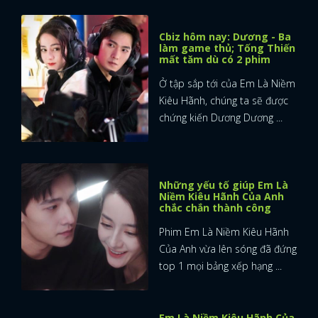
FACEBOOK
GOOGLE
Cbiz hôm nay: Dương - Ba
làm game thủ; Tống Thiến
mất tăm dù có 2 phim
Ở tập sắp tới của Em Là Niềm
Kiêu Hãnh, chúng ta sẽ được
chứng kiến Dương Dương ...
Những yếu tố giúp Em Là
Niềm Kiêu Hãnh Của Anh
chắc chắn thành công
Phim Em Là Niềm Kiêu Hãnh
Của Anh vừa lên sóng đã đứng
top 1 mọi bảng xếp hạng ...
Em Là Niềm Kiêu Hãnh Của