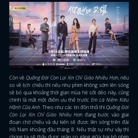
Còn về
Quãng Đời Còn Lại Xin Chỉ Giáo Nhiều Hơn
, nếu
so về lịch chiếu thì nếu như phim không sớm lên sóng
sẽ bỏ qua khoảng thời gian mùa hè sốt dẻo này, cũng
chính là mất một điểm ưu thế trước
Em Là Niềm Kiêu
Hãnh Của Anh
. Theo như các tin đồn thổi thì
Quãng Đời
Còn Lại Xin Chỉ Giáo Nhiều Hơn
đang bước vào giai
đoạn chờ chiếu và dự kiến sẽ được lên sóng trên đài
Hồ Nam khoảng đầu tháng 8. Nếu thật sự như vậy thì
chúng ta sẽ thấy được màn so găng giữa hai bộ phim