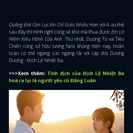
Quãng Đời Còn Lại Xin Chỉ Giáo Nhiều Hơn
với 4 ưu thế
sau đây thì mình nghĩ cũng sẽ khó mà thua được
Em Là
Niềm Kiêu Hãnh Của Anh
. Thứ nhất, Dương Tử và Tiêu
Chiến cũng sở hữu lượng fans khủng hiện nay, hoàn
toàn có thể ngang sức ngang tài với cặp đôi Dương
Dương - Địch Lệ Nhiệt Ba.
>>>Xem thêm:
Tình địch của Địch Lệ Nhiệt Ba
hoá ra lại là người yêu cũ Đặng Luân