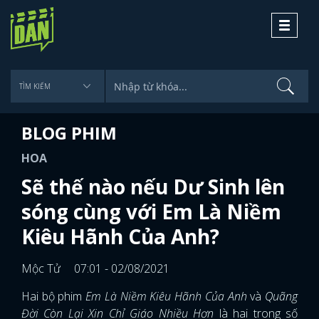
Toggle
navigati
BLOG PHIM
HOA
Sẽ thế nào nếu Dư Sinh lên
sóng cùng với Em Là Niềm
Kiêu Hãnh Của Anh?
Mộc Tử
07:01 - 02/08/2021
Hai bộ phim
Em Là Niềm Kiêu Hãnh Của Anh
và
Quãng
Đời Còn Lại Xin Chỉ Giáo Nhiều Hơn
là hai trong số