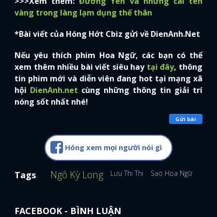
>>>Xem thêm:
Đường Yên và những cái tên
vàng trong làng lạm dụng thế thân
*Bài viết của Hóng Hớt Cbiz gửi về DienAnh.Net
Nếu yêu thích phim Hoa Ngữ, các bạn có thể
xem thêm nhiều bài viết siêu hay
tại đây
, thông
tin phim mới và diễn viên đang hot tại mạng xã
hội
DienAnh.net
cùng những thông tin giải trí
nóng sốt nhất nhé!
Gửi bài
Hóng xem mọi người nói gì
Ngô Kỳ Long
Lưu Thi Thi
Sao Hoa Ngữ
Thái 
Tags
FACEBOOK - BÌNH LUẬN