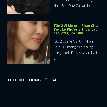
Nhật Bản One Cut of the ...
Tập 2 Vì Mẹ Anh Phán Chia
Tay: Lê Phương thoại táo
bạo với Quốc Huy
Tập 2 của Vì Mẹ Anh Phán
Chia Tay mang đến những
tràng cười dí dỏm và viral với
...
THEO DÕI CHÚNG TÔI TẠI