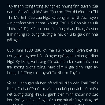
Tuy thành công trong sự nghiệp nhưng tình duyên của
nam diễn viên lại khá lận đận cho đến khi gặp Lưu Thi
Thi. Mối tình đầu của Ngô Kỳ Long là Từ Nhược Tuyên
– nữ thành viên nhóm Những Chú Hổ Con và sau là
Thiếu Nữ Đội. Cả hai hợp tác cùng nhau, lâu ngày sinh
tình nhưng rồi cũng “đường ai nấy đi” vì bị gia đình nhà
gái ngăn.
Cuối năm 1993, sau khi mẹ Từ Nhược Tuyên biết tin
con gái đang hẹn hò, bà nghe ngóng tình hình gia đình
Ngô Kỳ Long và tương đối bất mãn khi cảm thấy nhà
trai không tương xứng. Mặc cảm vì gia đình, Ngô Kỳ
Long chủ động chia tay với Từ Nhược Tuyên.
Về sau, anh gặp và hẹn hò với nữ diễn viên Thái Thiếu
Phân. Cả hai đến được với nhau bởi gia cảnh có nhiều
nét tương đồng khi đều gánh trên mình khoản nợ cực
lớn. Không chỉ có tiếng nói chung mà ai cũng chẳng thể