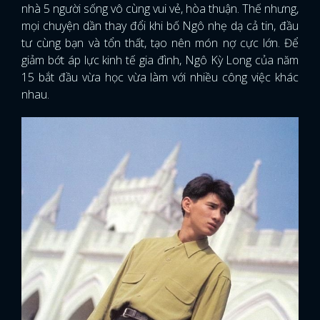
nhà 5 người sống vô cùng vui vẻ, hòa thuận. Thế nhưng,
mọi chuyện dần thay đổi khi bố Ngô nhẹ dạ cả tin, đầu
tư cùng bạn và tổn thất, tạo nên món nợ cực lớn. Để
giảm bớt áp lực kinh tế gia đình, Ngô Kỳ Long của năm
15 bắt đầu vừa học vừa làm với nhiều công việc khác
nhau.