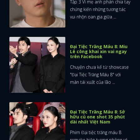
Tập 3 Vì mẹ anh phán chia tay
chứng kiến những tương tác
vui nhộn oan gia giữa ...
Đại Tiệc Trăng Máu 8: Miu
Lê công khai xin vai ngay
trên Facebook
Chuyện chưa kể từ showcase
"Đại Tiệc Trăng Máu 8" với
màn tái xuất của lão ...
Đại Tiệc Trăng Máu 8: Sở
hữu cú one shot 35 phút
dài nhất Việt Nam
Phim Đại tiệc trăng máu 8
remake hiện tượng phòng vé