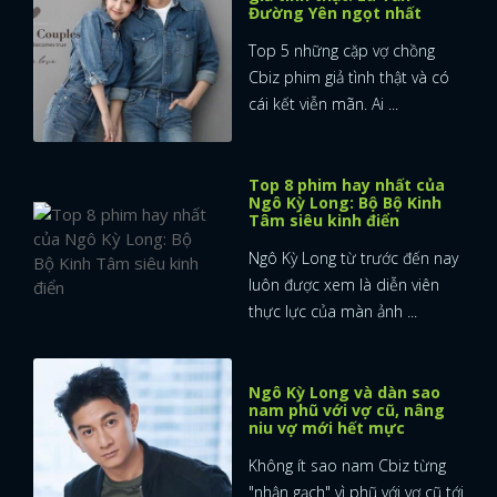
Đường Yên ngọt nhất
Top 5 những cặp vợ chồng
Cbiz phim giả tình thật và có
cái kết viễn mãn. Ai ...
Top 8 phim hay nhất của
Ngô Kỳ Long: Bộ Bộ Kinh
Tâm siêu kinh điển
Ngô Kỳ Long từ trước đến nay
luôn được xem là diễn viên
thực lực của màn ảnh ...
Ngô Kỳ Long và dàn sao
nam phũ với vợ cũ, nâng
niu vợ mới hết mực
Không ít sao nam Cbiz từng
"nhận gạch" vì phũ với vợ cũ tới