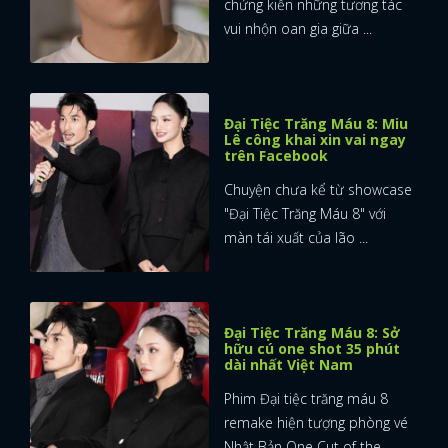
chứng kiến những tương tác
vui nhộn oan gia giữa ...
Đại Tiệc Trăng Máu 8: Miu
Lê công khai xin vai ngay
trên Facebook
Chuyện chưa kể từ showcase
"Đại Tiệc Trăng Máu 8" với
màn tái xuất của lão ...
Đại Tiệc Trăng Máu 8: Sở
hữu cú one shot 35 phút
dài nhất Việt Nam
Phim Đại tiệc trăng máu 8
remake hiện tượng phòng vé
Nhật Bản One Cut of the ...