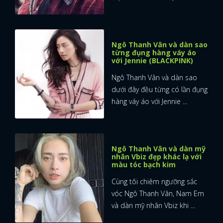
Ngô Thanh Vân và dàn sao
từng đụng hàng váy áo
với Jennie (BLACKPINK)
Ngô Thanh Vân và dàn sao
dưới đây đều từng có lần đụng
hàng váy áo với Jennie ...
Ngô Thanh Vân và dàn mỹ
nhân Vbiz đẹp khác lạ với
màu tóc bạch kim
Cùng tôi chiêm ngưỡng sắc
vóc Ngô Thanh Vân, Nam Em
và dàn mỹ nhân Vbiz khi ...