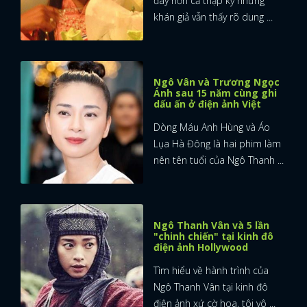
đây hơn cả thập kỷ nhưng
khán giả vẫn thấy rõ dung ...
Ngô Vân và Trương Ngọc
Ánh sau 15 năm cùng ghi
dấu ấn ở điện ảnh Việt
Dòng Máu Anh Hùng và Áo
Lụa Hà Đông là hai phim làm
nên tên tuổi của Ngô Thanh ...
Ngô Thanh Vân và 5 lần
"chinh chiến" tại kinh đô
điện ảnh Hollywood
Tìm hiểu về hành trình của
Ngô Thanh Vân tại kinh đô
điện ảnh xứ cờ hoa, tôi vô ...