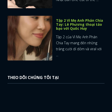
Tập 2 Vì Mẹ Anh Phán Chia
Tay: Lê Phương thoại táo
bạo với Quốc Huy
Tập 2 của Vì Mẹ Anh Phán
Chia Tay mang đến những
tràng cười dí dỏm và viral với
...
THEO DÕI CHÚNG TÔI TẠI