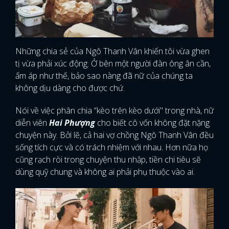
Những chia sẻ của Ngô Thanh Vân khiến tôi vừa ghen
tị vừa phải xúc động. Ở bên một người đàn ông ân cần,
ấm áp như thế, bảo sao nàng đã nữ của chúng ta
không dịu dàng cho được chứ.
Nói về việc phân chia “kèo trên kèo dưới" trong nhà, nữ
diễn viên
Hai Phượng
cho biết cô vốn không đặt nặng
chuyện này. Bởi lẽ, cả hai vợ chồng Ngô Thanh Vân đều
sống tích cực và có trách nhiệm với nhau. Hơn nữa họ
cũng rạch ròi trong chuyện thu nhập, tiền chi tiêu sẽ
dùng quỹ chung và không ai phải phụ thuộc vào ai.
x
ĐĂNG NHẬP