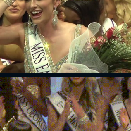
FACEBOOK
GOOGLE