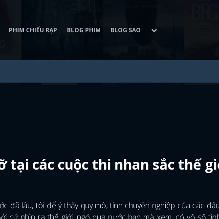
PHIM CHIẾU RẠP
BLOG PHIM
BLOG SAO
tại các cuộc thi nhan sắc thế gi
ớc đã lâu, tôi để ý thấy quy mô, tính chuyên nghiệp của các đấ
i cứ nhìn ra thế giới, ngó qua nước bạn mà xem, có vô số tì