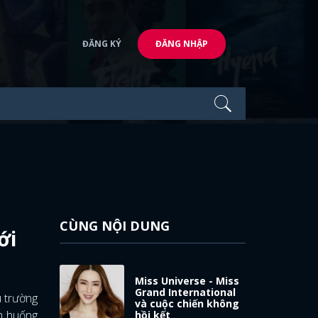
ĐĂNG KÝ
ĐĂNG NHẬP
CÙNG NỘI DUNG
ới
Miss Universe - Miss
Grand International
u trường
và cuộc chiến không
nh huống
hồi kết