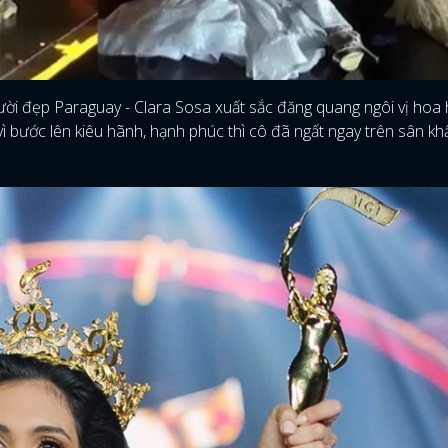
ời đẹp Paraguay - Clara Sosa xuất sắc đăng quang ngôi vị hoa 
ì bước lên kiêu hãnh, hạnh phúc thì cô đã ngất ngay trên sân kh