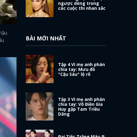
ngược dòng trong
các cuộc thi nhan sắc
hậu.
BÀI MỚI NHẤT
ấu
Tập 4 Vì mẹ anh phán
chia tay: Mưu đồ
"Cậu Sáu" lộ rõ
Tập 3 Vì mẹ anh phán
chia tay: Võ Điền Gia
Huy gặp Tam Triều
Dâng
Đại Tiệc Trăng Máu 8: