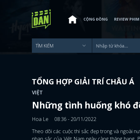
CỘNG ĐỒNG
REVIEW PHIM
TỔNG HỢP GIẢI TRÍ CHÂU Á
VIỆT
Những tình huống khó đỡ 
Hoa Le
08:36 - 20/11/2022
Theo dõi các cuộc thi sắc đẹp trong và ngoài nư
nhan sắc của Việt Nam ngày càng thăng hạng. Bở