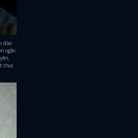
ào đào
ên ngắn
uyên,
ất chục