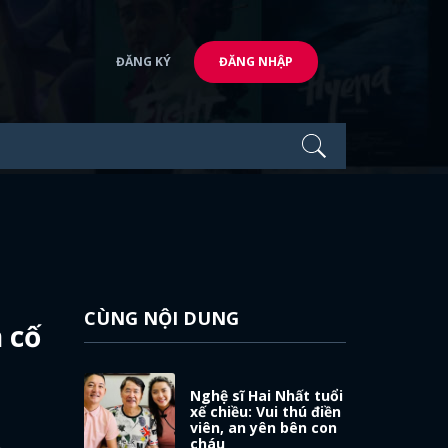
ĐĂNG KÝ
ĐĂNG NHẬP
CÙNG NỘI DUNG
 cố
Nghệ sĩ Hai Nhất tuổi
xế chiều: Vui thú điền
viên, an yên bên con
cháu