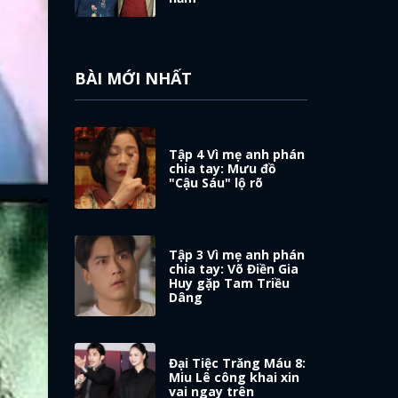
BÀI MỚI NHẤT
Tập 4 Vì mẹ anh phán
chia tay: Mưu đồ
"Cậu Sáu" lộ rõ
Tập 3 Vì mẹ anh phán
chia tay: Võ Điền Gia
Huy gặp Tam Triều
Dâng
Đại Tiệc Trăng Máu 8:
Miu Lê công khai xin
vai ngay trên