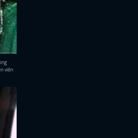
rong
ễn viên