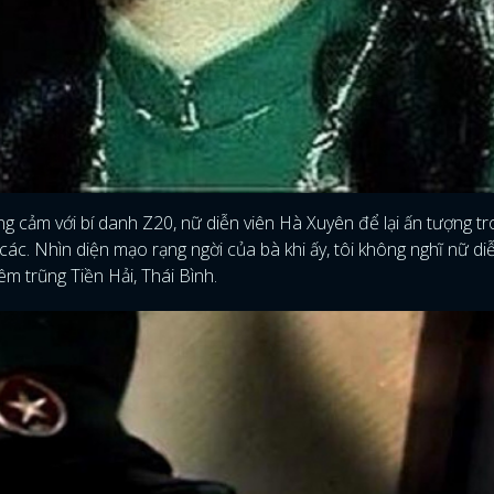
ng cảm với bí danh Z20, nữ diễn viên Hà Xuyên để lại ấn tượng t
i các. Nhìn diện mạo rạng ngời của bà khi ấy, tôi không nghĩ nữ di
iêm trũng Tiền Hải, Thái Bình.
ĐĂNG NHẬP