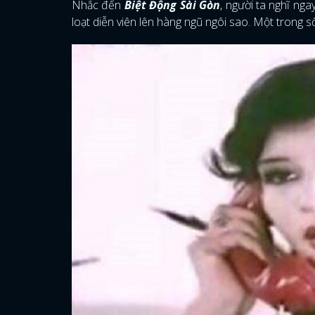
Nhắc đến
Biệt Động Sài Gòn
, người ta nghĩ ng
loạt diễn viên lên hàng ngũ ngôi sao. Một trong 