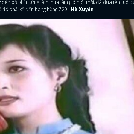
ay đến bộ phim từng làm mưa làm gió một thời, đã đưa tên tuổi 
số đó phải kể đến bông hồng Z20 -
Hà Xuyên
.