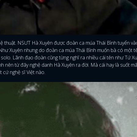
nghệ thuật. NSƯT Hà Xuyên được đoàn ca múa Thái Bình tuyển v
hị Như Xuyên nhưng do đoàn ca múa Thái Bình muốn bà có một t
a solo. Lãnh đạo đoàn cũng từng nghĩ ra nhiều cái tên như Tứ X
ình nên từ đây nghệ danh Hà Xuyên ra đời. Mà cái hay là suốt m
t cứ nghệ sĩ Việt nào.