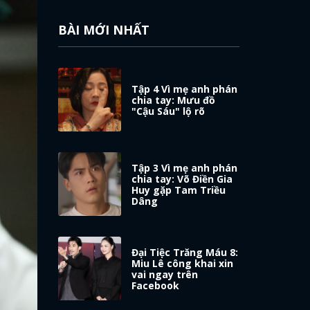
BÀI MỚI NHẤT
Tập 4 Vì mẹ anh phán
chia tay: Mưu đồ
"Cậu Sáu" lộ rõ
Tập 3 Vì mẹ anh phán
chia tay: Võ Điền Gia
Huy gặp Tam Triều
Dâng
Đại Tiệc Trăng Máu 8:
Miu Lê công khai xin
vai ngay trên
Facebook