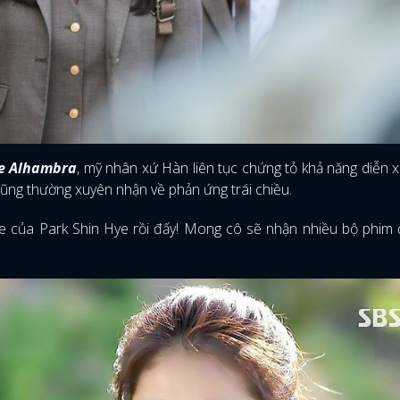
e Alhambra
, mỹ nhân xứ Hàn liên tục chứng tỏ khả năng diễn x
cũng thường xuyên nhận về phản ứng trái chiều.
e của Park Shin Hye rồi đấy! Mong cô sẽ nhận nhiều bộ phim