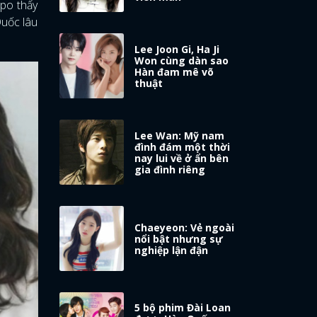
opo thấy
Quốc lâu
Lee Joon Gi, Ha Ji
Won cùng dàn sao
Hàn đam mê võ
thuật
Lee Wan: Mỹ nam
đình đám một thời
nay lui về ở ẩn bên
gia đình riêng
Chaeyeon: Vẻ ngoài
nổi bật nhưng sự
nghiệp lận đận
5 bộ phim Đài Loan