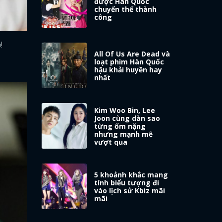
được Hàn Quốc
chuyển thể thành
công
!
All Of Us Are Dead và
loạt phim Hàn Quốc
hậu khải huyền hay
nhất
Kim Woo Bin, Lee
Joon cùng dàn sao
từng ốm nặng
nhưng mạnh mẽ
vượt qua
5 khoảnh khắc mang
tính biểu tượng đi
vào lịch sử Kbiz mãi
mãi