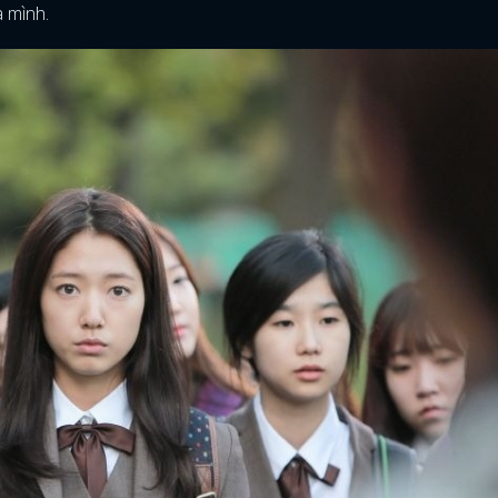
 mình.
FACEBOOK
GOOGLE