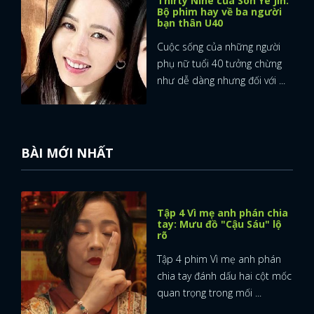
Thirty Nine của Son Ye Jin:
Bộ phim hay về ba người
bạn thân U40
Cuộc sống của những người
phụ nữ tuổi 40 tưởng chừng
như dễ dàng nhưng đối với ...
BÀI MỚI NHẤT
Tập 4 Vì mẹ anh phán chia
tay: Mưu đồ "Cậu Sáu" lộ
rõ
Tập 4 phim Vì mẹ anh phán
chia tay đánh dấu hai cột mốc
quan trọng trong mối ...