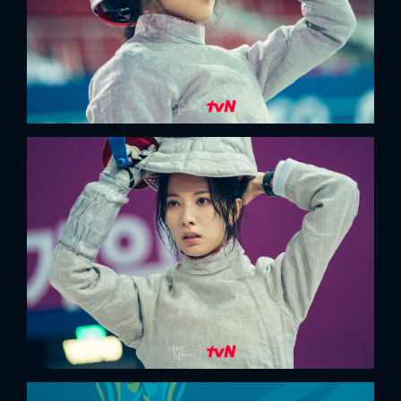
x
ĐĂNG NHẬP