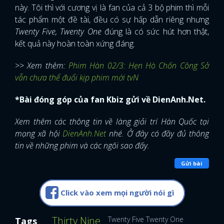
này. Tôi thì với cương vị là fan của cả 3 bộ phim thì mỗi
tác phẩm một đề tài, đều có sự hấp dẫn riêng nhưng
Twenty Five, Twenty One
đúng là có sức hút hơn thật,
kết quả này hoàn toàn xứng đáng.
>> Xem thêm:
Phim Hàn 02/3: Hẹn Hò Chốn Công Sở
vẫn chưa thể đuổi kịp phim mới tvN
*Bài đóng góp của fan Kbiz gửi về DienAnh.Net.
Xem thêm các thông tin về làng giải trí Hàn Quốc tại
mạng xã hội
DienAnh.Net
nhé. Ở đây có đầy đủ thông
tin về những phim và các ngôi sao đấy.
Gửi bài
Click vào xem mọi người nói gì
Thirty Nine
Twenty Five Twenty One
Tags