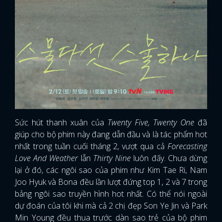
Sức hút thanh xuân của
Twenty Five, Twenty One
đã
giúp cho bộ phim này đang dẫn đầu và là tác phẩm hot
nhất trong tuần cuối tháng 2, vượt qua cả
Forecasting
Love And Weather
lẫn
Thirty Nine
luôn đấy. Chưa dừng
lại ở đó, các ngôi sao của phim như Kim Tae Ri, Nam
Joo Hyuk và Bona đều lần lượt đứng top 1, 2 và 7 trong
bảng ngôi sao truyền hình hot nhất. Có thể nói ngoài
dự đoán của tôi khi mà cả 2 chị đẹp Son Ye Jin và Park
Min Young đều thua trước dàn sao trẻ của bộ phim