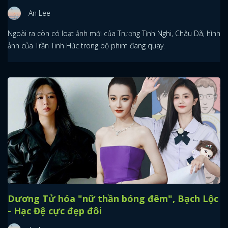
An Lee
Ngoài ra còn có loạt ảnh mới của Trương Tịnh Nghi, Châu Dã, hình
ảnh của Trần Tinh Húc trong bộ phim đang quay.
Dương Tử hóa "nữ thần bóng đêm", Bạch Lộc
- Hạc Đệ cực đẹp đôi