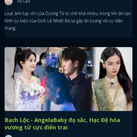
An Lee
Loạt ảnh tạp chí của Dương Tử bị chê khá nhiều, trong khi đó tạo
hình sự kiện của Địch Lệ Nhiệt Ba lại gây ấn tượng với cư dân
mạng.
Bạch Lộc - AngelaBaby đọ sắc, Hạc Đệ hóa
vương tử cực điển trai