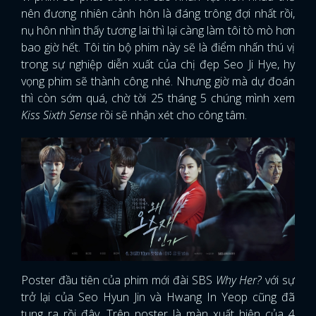
nên đương nhiên cảnh hôn là đáng trông đợi nhất rồi,
nụ hôn nhìn thấy tương lai thì lại càng làm tôi tò mò hơn
bao giờ hết. Tôi tin bộ phim này sẽ là điểm nhấn thú vị
trong sự nghiệp diễn xuất của chị đẹp Seo Ji Hye, hy
vọng phim sẽ thành công nhé. Nhưng giờ mà dự đoán
thì còn sớm quá, chờ tời 25 tháng 5 chúng mình xem
Kiss Sixth Sense
rồi sẽ nhận xét cho công tâm.
Poster đầu tiên của phim mới đài SBS
Why Her?
với sự
trở lại của Seo Hyun Jin và Hwang In Yeop cũng đã
tung ra rồi đây. Trên poster là màn xuất hiện của 4