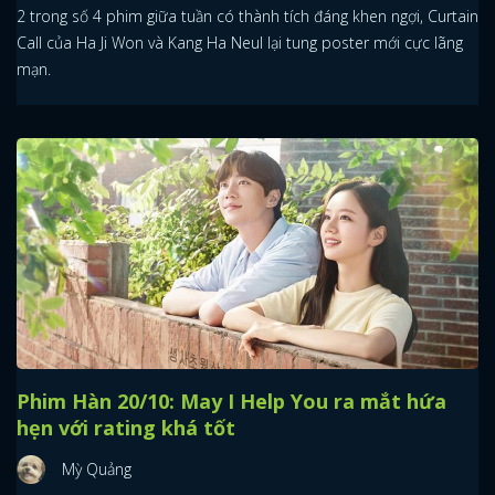
2 trong số 4 phim giữa tuần có thành tích đáng khen ngợi, Curtain
Call của Ha Ji Won và Kang Ha Neul lại tung poster mới cực lãng
mạn.
Phim Hàn 20/10: May I Help You ra mắt hứa
hẹn với rating khá tốt
Mỳ Quảng