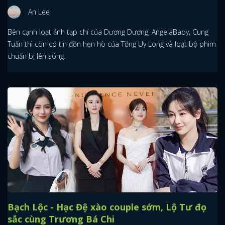
An Lee
Bên cạnh loạt ảnh tạp chí của Dương Dương, AngelaBaby, Cung
Tuấn thì còn có tin đồn hẹn hò của Tống Uy Long và loạt bộ phim
chuẩn bị lên sóng.
Bạch Lộc - Hạc Đệ xào couple sớm, Lộ Tư đọ
sắc cùng Trương Bá Chi