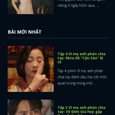
rating ở ngày hôm qua, ...
BÀI MỚI NHẤT
Tập 4 Vì mẹ anh phán chia
tay: Mưu đồ "Cậu Sáu" lộ
rõ
Tập 4 phim Vì mẹ anh phán
chia tay đánh dấu hai cột mốc
quan trọng trong mối ...
Tập 3 Vì mẹ anh phán chia
tay: Võ Điền Gia Huy gặp