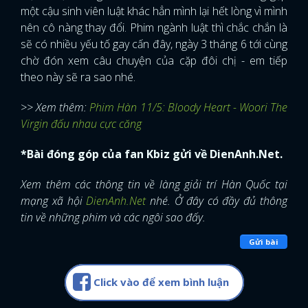
một cậu sinh viên luật khác hẳn mình lại hết lòng vì mình
nên cô nàng thay đổi. Phim ngành luật thì chắc chắn là
sẽ có nhiều yếu tố gay cấn đây, ngày 3 tháng 6 tới cùng
chờ đón xem câu chuyện của cặp đôi chị - em tiếp
theo này sẽ ra sao nhé.
>> Xem thêm:
Phim Hàn 11/5: Bloody Heart - Woori The
Virgin đấu nhau cực căng
*Bài đóng góp của fan Kbiz gửi về DienAnh.Net.
Xem thêm các thông tin về làng giải trí Hàn Quốc tại
mạng xã hội
DienAnh.Net
nhé. Ở đây có đầy đủ thông
tin về những phim và các ngôi sao đấy.
Gửi bài
Click vào để xem bình luận