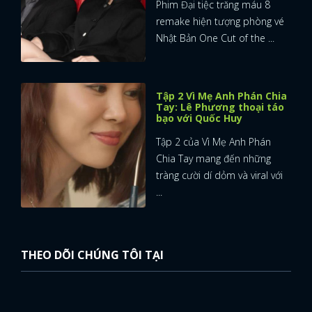
Phim Đại tiệc trăng máu 8
remake hiện tượng phòng vé
Nhật Bản One Cut of the ...
Tập 2 Vì Mẹ Anh Phán Chia
Tay: Lê Phương thoại táo
bạo với Quốc Huy
Tập 2 của Vì Mẹ Anh Phán
Chia Tay mang đến những
tràng cười dí dỏm và viral với
...
THEO DÕI CHÚNG TÔI TẠI
x
ĐĂNG NHẬP