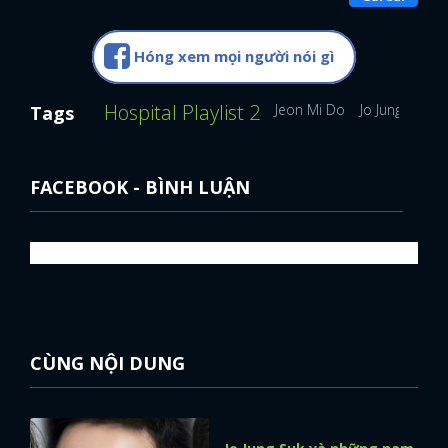
Hóng xem mọi người nói gì
Hospital Playlist 2
Jeon Mi Do
Jo Jung Suk
Tags
FACEBOOK - BÌNH LUẬN
CÙNG NỘI DUNG