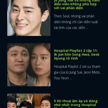
Jo Jung Suk và những nam
diễn viên không phù hợp
với vai phản diện
Theo Seul, những vai phản
diện không chỉ cần diễn xuất
tài tình của các diễn ...
Hospital Playlist 2 tập 11:
Ik Jun hôn Song Hwa, Seok
Hyung tỏ tình
Hospital Playlist 2 với sự tham
gia của Jo Jung Suk, Jeon Mido,
Yoo Yeon ...
5 lời thoại ấm áp và đáng
nhớ nhất trong Hospital