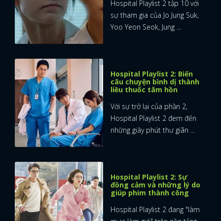
Hospital Playlist 2 tập 10 với
sự tham gia của Jo Jung Suk,
Yoo Yeon Seok, Jung ...
Hospital Playlist 2: Biến
câu chuyện bình dị thành
liều thuốc tâm hồn
Với sự trở lại của phần 2,
Hospital Playlist 2 đem đến
những giây phút thư giãn ...
Hospital Playlist 2: Sự
đồng cảm và những lý do
giúp phim thành công
Hospital Playlist 2 đang "làm