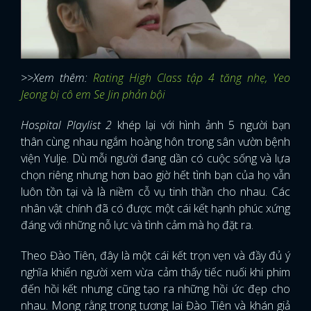
>>Xem thêm:
Rating High Class tập 4 tăng nhẹ, Yeo
Jeong bị cô em Se Jin phản bội
Hospital Playlist 2
khép lại với hình ảnh 5 người bạn
thân cùng nhau ngắm hoàng hôn trong sân vườn bệnh
viện Yulje. Dù mỗi người đang dần có cuộc sống và lựa
chọn riêng nhưng hơn bao giờ hết tình bạn của họ vẫn
luôn tồn tại và là niềm cỗ vụ tinh thần cho nhau. Các
nhân vật chính đã có được một cái kết hạnh phúc xứng
đáng với những nỗ lực và tình cảm mà họ đặt ra.
Theo Đào Tiên, đây là một cái kết trọn vẹn và đầy đủ ý
nghĩa khiến người xem vừa cảm thấy tiếc nuối khi phim
đến hồi kết nhưng cũng tạo ra những hồi ức đẹp cho
nhau. Mong rằng trong tương lai Đào Tiên và khán giả