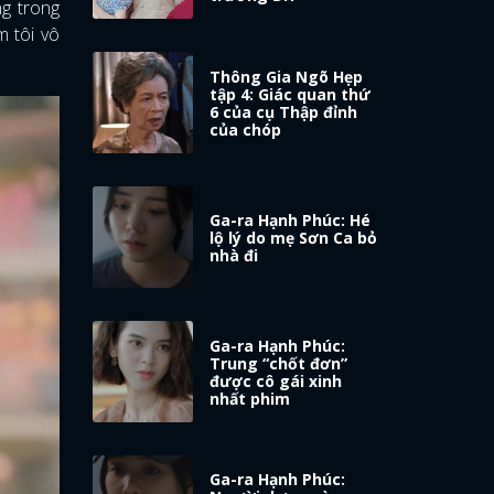
ng trong
m tôi vô
Thông Gia Ngõ Hẹp
tập 4: Giác quan thứ
6 của cụ Thập đỉnh
của chóp
Ga-ra Hạnh Phúc: Hé
lộ lý do mẹ Sơn Ca bỏ
nhà đi
Ga-ra Hạnh Phúc:
Trung “chốt đơn”
được cô gái xinh
nhất phim
Ga-ra Hạnh Phúc: