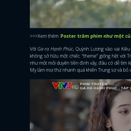
>>>Xem thêm:
Poster trăm phim như một của
Với
Ga-ra Hạnh Phúc
, Quỳnh Lương vào vai Kiều
không sở hữu một chiếc “theme” giống hệt với Tr
như một mối duyên tiền định vậy, đâu có dễ tìm
My làm mọi thứ nhanh quá khiến Trung sợ và bỏ 