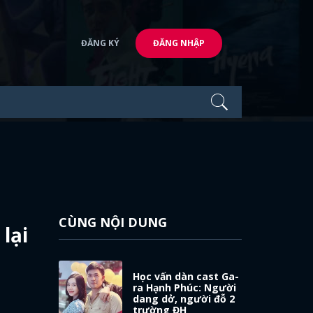
ĐĂNG KÝ
ĐĂNG NHẬP
CÙNG NỘI DUNG
lại
Học vấn dàn cast Ga-
ra Hạnh Phúc: Người
dang dở, người đỗ 2
trường ĐH