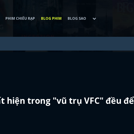
PHIM CHIẾU RẠP
BLOG PHIM
BLOG SAO
 hiện trong "vũ trụ VFC" đều để 