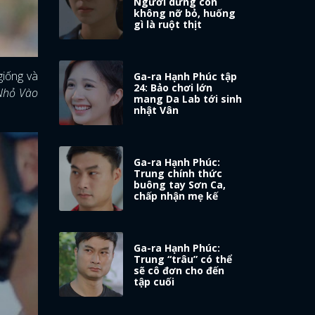
Người dưng còn
không nỡ bỏ, huống
gì là ruột thịt
giống và
Ga-ra Hạnh Phúc tập
24: Bảo chơi lớn
Nhỏ Vào
mang Da Lab tới sinh
nhật Vân
Ga-ra Hạnh Phúc:
Trung chính thức
buông tay Sơn Ca,
chấp nhận mẹ kế
Ga-ra Hạnh Phúc:
Trung “trâu” có thể
sẽ cô đơn cho đến
tập cuối