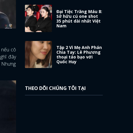
Đại Tiệc Trăng Máu 8:
Sở hữu cú one shot
35 phút dài nhất Việt
Nam
Tập 2 Vì Mẹ Anh Phán
i nếu cô
Chia Tay: Lê Phương
nghĩ đây
thoại táo bạo với
Quốc Huy
y. Nhưng
THEO DÕI CHÚNG TÔI TẠI