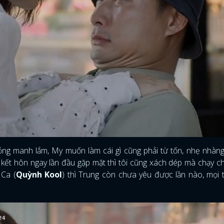
mỏng manh lắm, My muốn làm cái gì cũng phải từ tốn, nhẹ nhàng
ý kết hôn ngay lần đầu gặp mặt thì tôi cũng xách dép mà chạy 
 Ca (
Quỳnh Kool
) thì Trung còn chưa yêu được lần nào, mọi