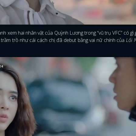
sánh xem hai nhân vật của Quỳnh Lương trong “vũ trụ VFC” có gì 
i trầm trồ như cái cách chị đã debut bằng vai nữ chính của
Lối 