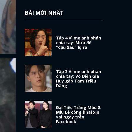
BÀI MỚI NHẤT
Tập 4 Vì mẹ anh phán
chia tay: Mưu đồ
"Cậu Sáu" lộ rõ
Tập 3 Vì mẹ anh phán
chia tay: Võ Điền Gia
Huy gặp Tam Triều
Dâng
Đại Tiệc Trăng Máu 8:
Miu Lê công khai xin
vai ngay trên
Facebook