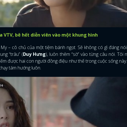
 VTV, bê hết diễn viên vào một khung hình
 My – cô chủ của một tiệm bánh ngọt. Sẽ không có gì đáng nó
ung “trâu” (
Duy Hưng
), luôn thêm “sờ” vào từng câu nói. Tôi 
 kiếm được hai con người đồng điệu như thế trong cuộc sống nà
chạy tám hướng luôn.
ĐĂNG NHẬP