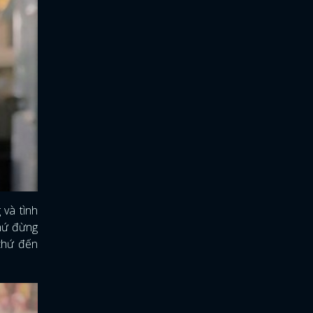
 và tình
chứ đừng
 thứ đến