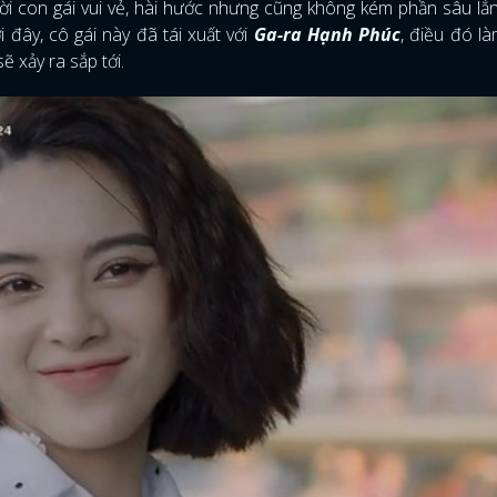
i con gái vui vẻ, hài hước nhưng cũng không kém phần sâu lắ
i đây, cô gái này đã tái xuất với
Ga-ra Hạnh Phúc
, điều đó là
ẽ xảy ra sắp tới.