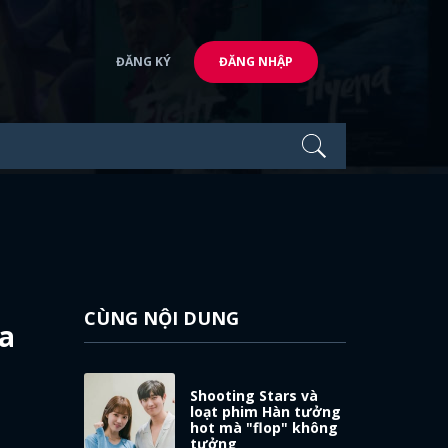
ĐĂNG KÝ
ĐĂNG NHẬP
CÙNG NỘI DUNG
ửa
Shooting Stars và
loạt phim Hàn tưởng
hot mà "flop" không
tưởng