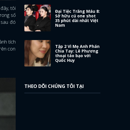
đây, tôi
Đại Tiệc Trăng Máu 8:
trong số
Sở hữu cú one shot
35 phút dài nhất Việt
 sau đó
Nam
ành tích
Tập 2 Vì Mẹ Anh Phán
trên con
Chia Tay: Lê Phương
thoại táo bạo với
Quốc Huy
THEO DÕI CHÚNG TÔI TẠI