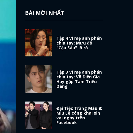
BÀI MỚI NHẤT
Tập 4 Vì mẹ anh phán
chia tay: Mưu đồ
"Cậu Sáu" lộ rõ
Tập 3 Vì mẹ anh phán
chia tay: Võ Điền Gia
Huy gặp Tam Triều
Dâng
Đại Tiệc Trăng Máu 8:
Miu Lê công khai xin
vai ngay trên
Facebook