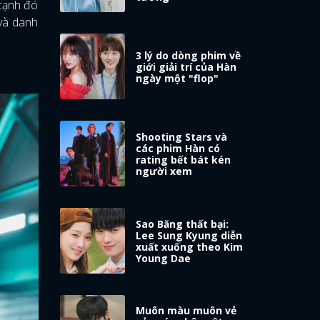
 cạnh đó
 và danh
3 lý do dòng phim về
giới giải trí của Hàn
ngày một "flop"
Shooting Stars và
các phim Hàn có
rating bết bát kén
người xem
Sao Băng thất bại:
Lee Sung Kyung diễn
xuất xuống theo Kim
Young Dae
Muôn màu muôn vẻ