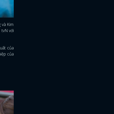
g và Kim
 tvN với
xuất của
hiệp của