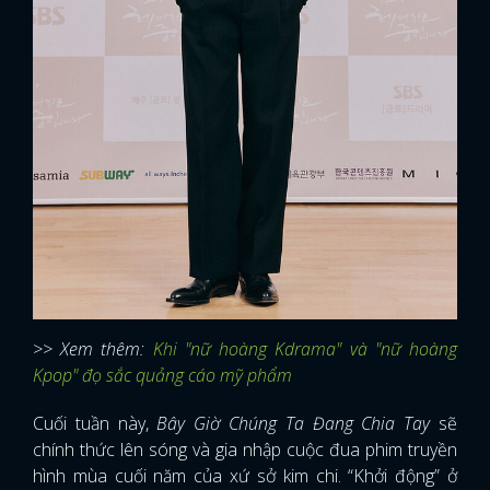
>> Xem thêm:
Khi "nữ hoàng Kdrama" và "nữ hoàng
Kpop" đọ sắc quảng cáo mỹ phẩm
Cuối tuần này,
Bây Giờ Chúng Ta Đang Chia Tay
sẽ
chính thức lên sóng và gia nhập cuộc đua phim truyền
hình mùa cuối năm của xứ sở kim chi. “Khởi động” ở