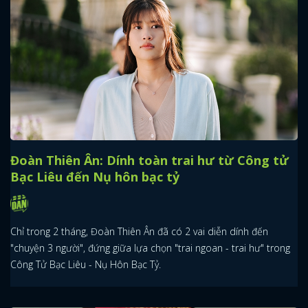
Đoàn Thiên Ân: Dính toàn trai hư từ Công tử
Bạc Liêu đến Nụ hôn bạc tỷ
Chỉ trong 2 tháng, Đoàn Thiên Ân đã có 2 vai diễn dính đến
"chuyện 3 người", đứng giữa lựa chọn "trai ngoan - trai hư" trong
Công Tử Bạc Liêu - Nụ Hôn Bạc Tỷ.