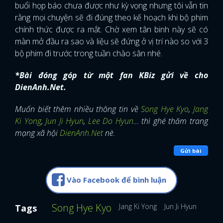
buổi họp báo chưa được như kỳ vọng nhưng tôi vẫn tin
rằng mọi chuyện sẽ đi đúng theo kế hoạch khi bộ phim
chính thức được ra mắt. Chờ xem tân binh này sẽ có
màn mở đầu ra sao và liệu sẽ đứng ở vị trí nào so với 3
bộ phim đi trước trong tuần chào sân nhé.
*Bài đóng góp từ một fan KBiz gửi về cho
DienAnh.Net.
Muốn biết thêm nhiều thông tin về
Song Hye Kyo
,
Jang
Ki Yong
,
Jun Ji Hyun
,
Lee Do Hyun
… thì ghé thăm trang
mạng xã hội
DienAnh.Net
nè.
Gửi bài
Vào Facebook để bình luận
Song Hye Kyo
Jang Ki Yong
Jun Ji Hyun
Joo J
Tags