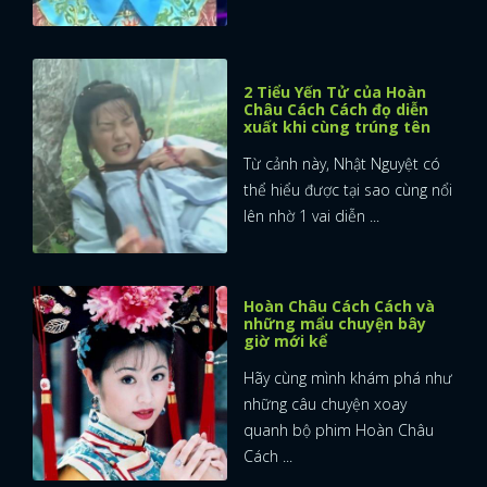
2 Tiểu Yến Tử của Hoàn
Châu Cách Cách đọ diễn
xuất khi cùng trúng tên
Từ cảnh này, Nhật Nguyệt có
thể hiểu được tại sao cùng nổi
lên nhờ 1 vai diễn ...
Hoàn Châu Cách Cách và
những mẩu chuyện bây
giờ mới kể
Hãy cùng mình khám phá như
những câu chuyện xoay
quanh bộ phim Hoàn Châu
Cách ...