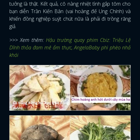
tưởng là thật. Kết quả, cô nàng nhiệt tình gắp tôm cho
bạn diễn Trần Kiến Bân (vai hoàng đế Ung Chính) và
khiến đồng nghiệp suýt chút nữa là phải đi trồng răng
giả.
>>> Xem thêm:
Hậu trường quay phim Cbiz: Triệu Lệ
Dĩnh thỏa đam mê ẩm thực, AngelaBaby phì phèo nhả
khói