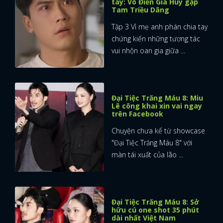
tay: Võ Điền Gia Huy gặp
Tam Triều Dâng
Tập 3 Vì mẹ anh phán chia tay
chứng kiến những tương tác
vui nhộn oan gia giữa ...
Đại Tiệc Trăng Máu 8: Miu
Lê công khai xin vai ngay
trên Facebook
Chuyện chưa kể từ showcase
"Đại Tiệc Trăng Máu 8" với
màn tái xuất của lão ...
Đại Tiệc Trăng Máu 8: Sở
hữu cú one shot 35 phút
dài nhất Việt Nam