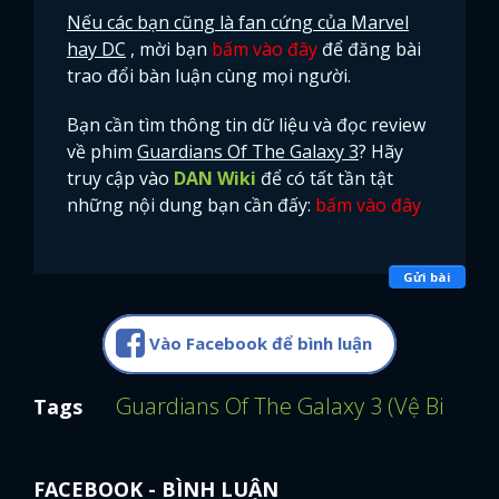
Nếu các bạn cũng là fan cứng của Marvel
hay DC
, mời bạn
bấm vào đây
để đăng bài
trao đổi bàn luận cùng mọi người.
Bạn cần tìm thông tin dữ liệu và đọc review
về phim
Guardians Of The Galaxy 3
? Hãy
truy cập vào
DAN Wiki
để có tất tần tật
những nội dung bạn cần đấy:
bấm vào đây
Gửi bài
Vào Facebook để bình luận
Guardians Of The Galaxy 3 (Vệ Binh D
Tags
FACEBOOK - BÌNH LUẬN