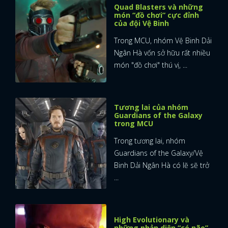
Quad Blasters và những
món “đồ chơi” cực đỉnh
của đội Vệ Binh
Trong MCU, nhóm Vệ Binh Dải
Ngân Hà vốn sở hữu rất nhiều
món "đồ chơi" thú vị, ...
Tương lai của nhóm
Guardians of the Galaxy
trong MCU
Trong tương lai, nhóm
Guardians of the Galaxy/Vệ
Binh Dải Ngân Hà có lẽ sẽ trở
...
x
ĐĂNG NHẬP
High Evolutionary và
những phản diện “có não”