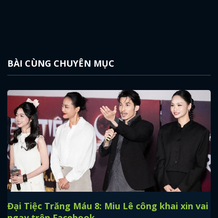
BÀI CÙNG CHUYÊN MỤC
Đại Tiệc Trăng Máu 8: Miu Lê công khai xin vai
ngay trên Facebook