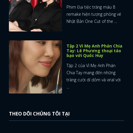
Phim Đại tiệc trăng máu 8
remake hiện tượng phòng vé
Nhật Bản One Cut of the ...
Tập 2 Vì Mẹ Anh Phán Chia
Tay: Lê Phương thoại táo
bạo với Quốc Huy
Tập 2 của Vì Mẹ Anh Phán
Chia Tay mang đến những
tràng cười dí dỏm và viral với
...
THEO DÕI CHÚNG TÔI TẠI