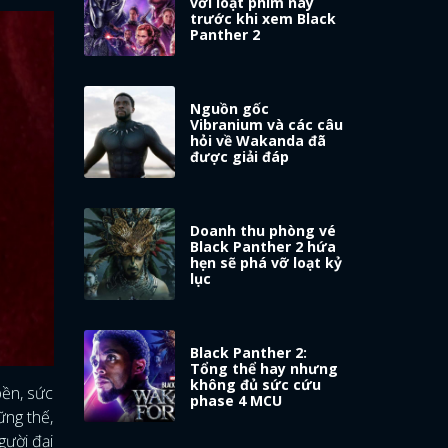
với loạt phim này
trước khi xem Black
Panther 2
Nguồn gốc
Vibranium và các câu
hỏi về Wakanda đã
được giải đáp
Doanh thu phòng vé
Black Panther 2 hứa
hẹn sẽ phá vỡ loạt kỷ
lục
Black Panther 2:
Tổng thể hay nhưng
không đủ sức cứu
bền, sức
phase 4 MCU
ững thế,
gười đại