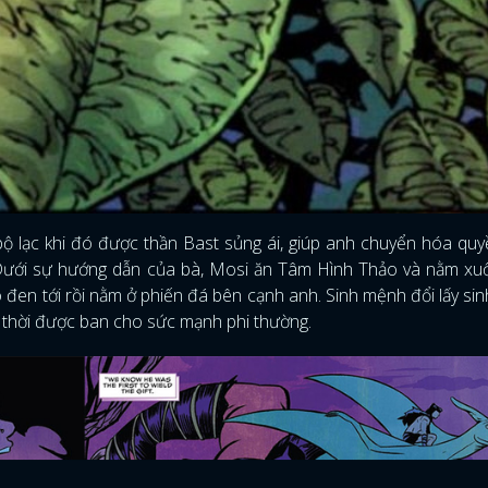
 bộ lạc khi đó được thần Bast sủng ái, giúp anh chuyển hóa qu
. Dưới sự hướng dẫn của bà, Mosi ăn Tâm Hình Thảo và nằm xu
o đen tới rồi nằm ở phiến đá bên cạnh anh. Sinh mệnh đổi lấy si
 thời được ban cho sức mạnh phi thường.