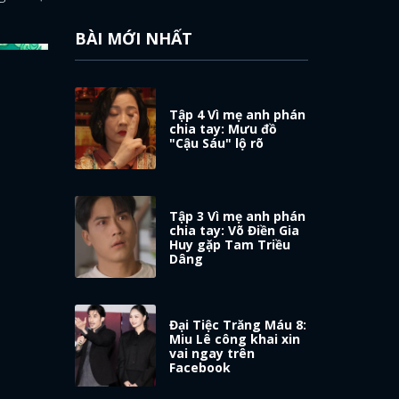
BÀI MỚI NHẤT
Tập 4 Vì mẹ anh phán
chia tay: Mưu đồ
"Cậu Sáu" lộ rõ
Tập 3 Vì mẹ anh phán
chia tay: Võ Điền Gia
Huy gặp Tam Triều
Dâng
Đại Tiệc Trăng Máu 8:
Miu Lê công khai xin
vai ngay trên
Facebook