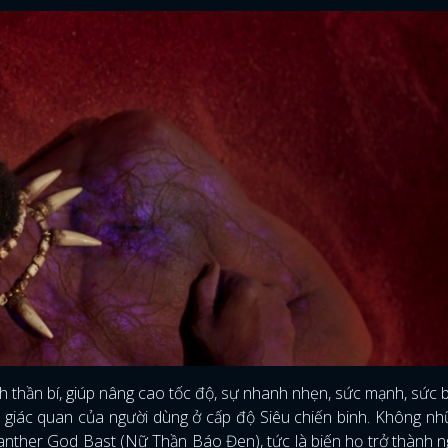
nh thần bí, giúp nâng cao tốc độ, sự nhanh nhẹn, sức mạnh, sức 
 giác quan của người dùng ở cấp độ Siêu chiến binh. Không nh
Panther God Bast (Nữ Thần Báo Đen), tức là biến họ trở thành n