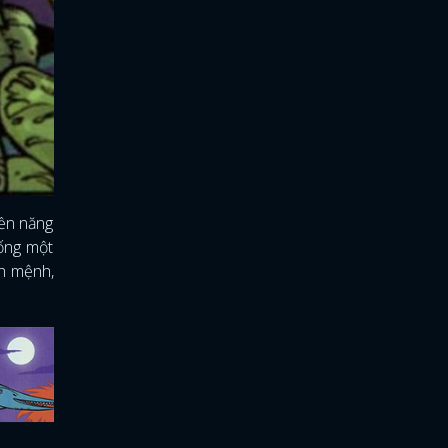
yền năng
ống một
nh mệnh,