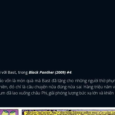
i với Bast, trong
Black Panther (2009) #4
.
ảo vốn là món quà mà Bast đã tặng cho những người thờ phụn
hiên, đó chỉ là câu chuyện nửa đúng nửa sai. Hàng triệu năm v
um đã lao xuống châu Phi, giải phóng lượng bức xạ lớn và khiến
ĐĂNG NHẬP