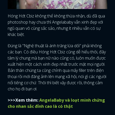
Hóng Hớt Cbiz không thể không thừa nhận, dù đã qua
photoshop hay chưa thì Angelababy vẫn xinh đẹp với
ngũ quan vô cùng sắc sảo, nhưng ít nhiều vẫn có sự
khác biệt.
Đúng là "Nghệ thuật là ánh trăng lừa dối" phải không
các bạn. Có điều Hóng Hớt Cbiz cũng dễ hiểu thôi, đây
tâm lý chung mà bạn nữ nào cũng có, luôn muốn được
xuất hiện một cách xinh đẹp nhất trước mặt mọi người.
Bản thân chúng ta cũng chỉnh qua mấy filler trên điện
thoại rồi mới đăng ảnh lên mạng xã hội, nói gì các người
nổi tiếng cơ chứ. Thôi thì biết vậy được rồi, thông cảm
cho họ đi bạn ơi.
>>>Xem thêm:
AngelaBaby và loạt minh chứng
cho nhan sắc đỉnh cao là có thật