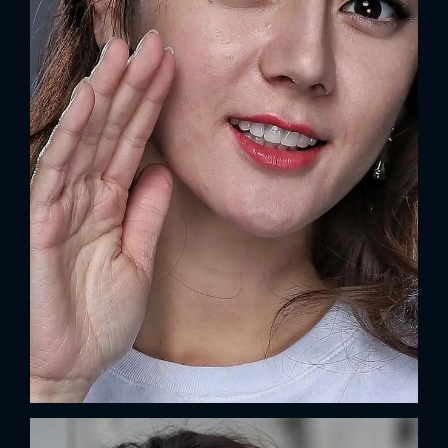
x
ĐĂNG NHẬP