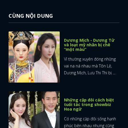
CÙNG NỘI DUNG
Dương Mịch - Dương Tử
và loạt mỹ nhân bị chê
“một màu”
Vì thường xuyên đóng những
vai na ná nhau mà Tôn Lệ,
Dương Mịch, Lưu Thi Thi bị ...
Những cặp đôi cách biệt
tuổi tác trong showbiz
Hoa ngữ
Có những cặp đôi sống hạnh
phúc bên nhau nhưng cũng