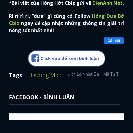
*Bài viết của Hóng Hớt Cbiz gửi về
DienAnh.Net
.
Ri rỉ rì ri, “dưa” gì cũng có. Follow
Hóng Dưa Bở
Cbiz
ngay để cập nhật những thông tin giải trí
nóng sốt nhất nhé!
Gửi bài
Click vào để xem bình luận
Dương Mịch
Địch Lệ Nhiệt Ba
Mã Tư Thuần
Tags
FACEBOOK - BÌNH LUẬN