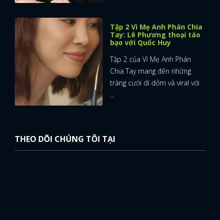
Tập 2 Vì Mẹ Anh Phán Chia
Tay: Lê Phương thoại táo
bạo với Quốc Huy
Tập 2 của Vì Mẹ Anh Phán
Chia Tay mang đến những
tràng cười dí dỏm và viral với
...
THEO DÕI CHÚNG TÔI TẠI