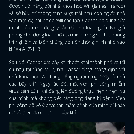
được nuôi nấng bởi nhà khoa học Will (James Franco)
và sở hữu trí thông minh vượt trội như con người nhờ
vào một loại thuốc do Will chế tạo. Caesar đã dùng sức
mạnh của mình để gây rắc rối cho loài người. Nó giải
phóng cho đồng loại nhờ của mình trong sở thú, phòng
thí nghiệm và biến chúng trở nên thông minh nhờ vào
khí ga ALZ-113.
Sau đó, Caesar dắt bầy khỉ thoát khỏi thành phố và tới
cư ngụ tại rừng Muir, nơi Caesar từng khẳng định với
nhà khoa học Will bằng tiếng người rằng: “Đây là nhà
của bầy khỉ”. Ngay lúc đó, một viên phi công nhiễm
virus cảm cúm khỉ đang lên đường thực hiện nhiệm vụ
của mình mà không biết rằng ông đang bị bệnh. Viên
phi công đã vô ý phát tán mầm bệnh của mình đi khắp
nơi và điều đó có lợi cho bầy khỉ.