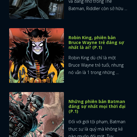
và đáng nhớ trong The
Batman, Riddler còn sở hữu ...
Robin King, phiên bản
Bruce Wayne trẻ đáng sợ
nhất là ai? (P.1)
Robin King dù chỉ là một
Bruce Wayne trẻ tuổi, nhưng
nó vẫn là 1 trong những ...
Những phiên bản Batman
đáng sợ nhất mọi thời đại
(P.1)
Đối với giới tội phạm, Batman
thực sự là quỷ mà không kẻ
nào muốn đối mặt. Tuy ...