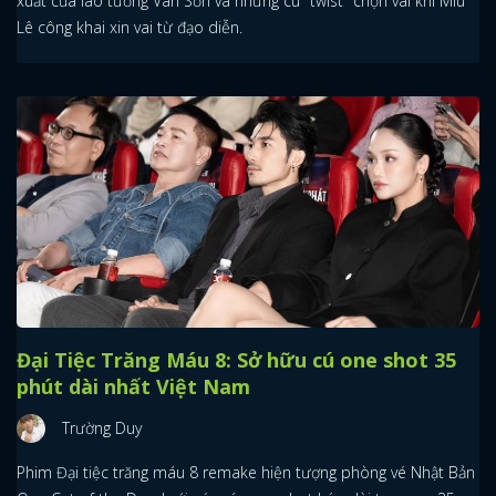
xuất của lão tướng Vân Sơn và những cú "twist" chọn vai khi Miu
Lê công khai xin vai từ đạo diễn.
Đại Tiệc Trăng Máu 8: Sở hữu cú one shot 35
phút dài nhất Việt Nam
Trường Duy
Phim Đại tiệc trăng máu 8 remake hiện tượng phòng vé Nhật Bản