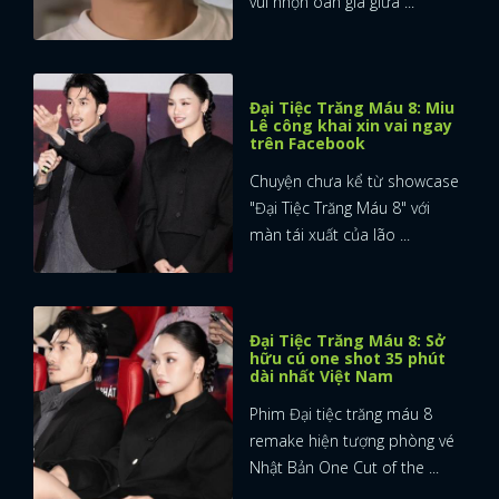
vui nhộn oan gia giữa ...
Đại Tiệc Trăng Máu 8: Miu
Lê công khai xin vai ngay
trên Facebook
Chuyện chưa kể từ showcase
"Đại Tiệc Trăng Máu 8" với
màn tái xuất của lão ...
Đại Tiệc Trăng Máu 8: Sở
hữu cú one shot 35 phút
dài nhất Việt Nam
Phim Đại tiệc trăng máu 8
remake hiện tượng phòng vé
Nhật Bản One Cut of the ...