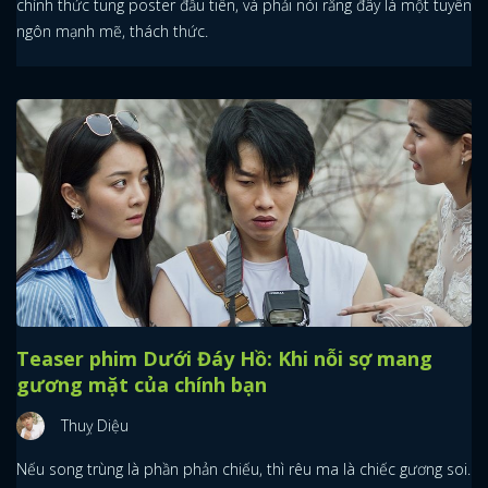
chính thức tung poster đầu tiên, và phải nói rằng đây là một tuyên
ngôn mạnh mẽ, thách thức.
Teaser phim Dưới Đáy Hồ: Khi nỗi sợ mang
gương mặt của chính bạn
Thuỵ Diệu
Nếu song trùng là phần phản chiếu, thì rêu ma là chiếc gương soi.