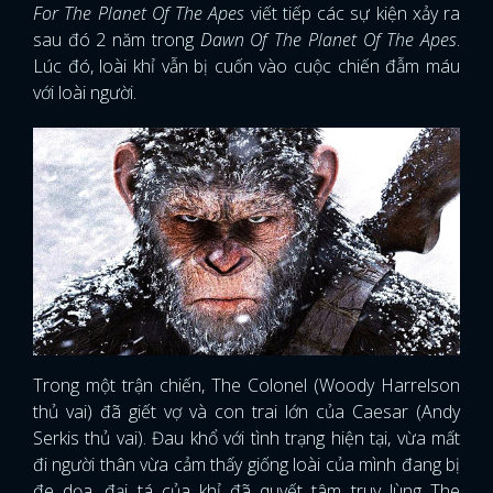
For The Planet Of The Apes
viết tiếp các sự kiện xảy ra
sau đó 2 năm trong
Dawn Of The Planet Of The Apes
.
Lúc đó, loài khỉ vẫn bị cuốn vào cuộc chiến đẫm máu
với loài người.
Trong một trận chiến, The Colonel (Woody Harrelson
thủ vai) đã giết vợ và con trai lớn của Caesar (Andy
Serkis thủ vai). Đau khổ với tình trạng hiện tại, vừa mất
đi người thân vừa cảm thấy giống loài của mình đang bị
đe dọa, đại tá của khỉ đã quyết tâm truy lùng The