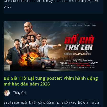
One Cut of the Dead với cú máy one-shot kéo dài trọn vẹn 35
phút.
Bố Già Trở Lại tung poster: Phim hành động
mở bát đầu năm 2026
Thùy Chi
Sau teaser ngắn khiến cộng đồng mạng xôn xao, Bố Già Trở Lại