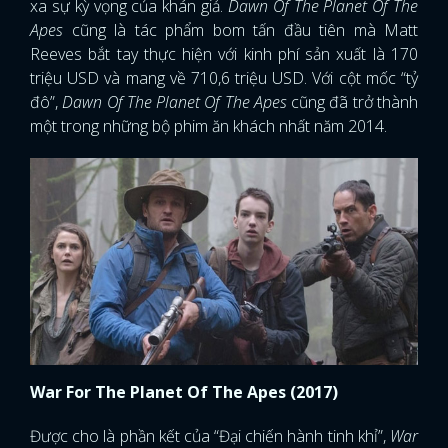
xa sự kỳ vọng của khán giả.
Dawn Of The Planet Of The
Apes
cũng là tác phẩm bom tấn đầu tiên mà Matt
Reeves bắt tay thực hiện với kinh phí sản xuất là 170
triệu USD và mang về 710,6 triệu USD. Với cột mốc “tỷ
đô”,
Dawn Of The Planet Of The Apes
cũng đã trở thành
một trong những bộ phim ăn khách nhất năm 2014.
War For The Planet Of The Apes (2017)
Được cho là phần kết của “Đại chiến hành tinh khỉ”,
War