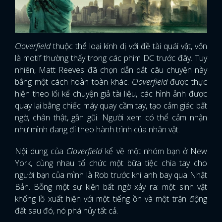
Cloverfield
thuộc thể loại kinh dị với đề tài quái vật, vốn
là motif thường thấy trong các phim DC trước đây. Tuy
nhiên, Matt Reeves đã chọn dẫn dắt câu chuyện này
bằng một cách hoàn toàn khác.
Cloverfield
được thực
hiện theo lối kể chuyện giả tài liệu, các hình ảnh được
quay lại bằng chiếc máy quay cầm tay, tạo cảm giác bất
ngờ, chân thật, gần gũi. Người xem có thể cảm nhận
như mình đang đi theo hành trình của nhân vật.
Nội dung của
Cloverfield
kể về một nhóm bạn ở New
York, cùng nhau tổ chức một bữa tiệc chia tay cho
người bạn của mình là Rob trước khi anh bay qua Nhật
Bản. Bỗng một sự kiện bất ngờ xảy ra: một sinh vật
khổng lồ xuất hiện với một tiếng ồn và một trận động
đất sau đó, nó phá hủy tất cả.