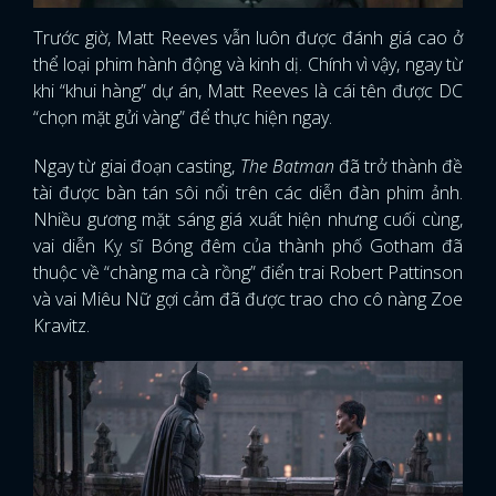
Trước giờ, Matt Reeves vẫn luôn được đánh giá cao ở
thể loại phim hành động và kinh dị. Chính vì vậy, ngay từ
khi “khui hàng” dự án, Matt Reeves là cái tên được DC
“chọn mặt gửi vàng” để thực hiện ngay.
Ngay từ giai đoạn casting,
The Batman
đã trở thành đề
tài được bàn tán sôi nổi trên các diễn đàn phim ảnh.
Nhiều gương mặt sáng giá xuất hiện nhưng cuối cùng,
vai diễn Kỵ sĩ Bóng đêm của thành phố Gotham đã
thuộc về “chàng ma cà rồng” điển trai Robert Pattinson
và vai Miêu Nữ gợi cảm đã được trao cho cô nàng Zoe
Kravitz.
x
ĐĂNG NHẬP