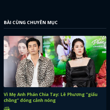
BÀI CÙNG CHUYÊN MỤC
Vì Mẹ Anh Phán Chia Tay: Lê Phương “giấu
chồng” đóng cảnh nóng