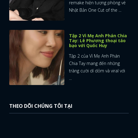
remake hiện tượng phòng vé
Nhật Bản One Cut of the ...
Tập 2 Vì Mẹ Anh Phán Chia
Tay: Lê Phương thoại táo
bạo với Quốc Huy
Tập 2 của Vì Mẹ Anh Phán
Chia Tay mang đến những
tràng cười dí dỏm và viral với
...
THEO DÕI CHÚNG TÔI TẠI