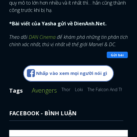
quy mô to lớn hơn nhiều và ít nhất thì… hắn cũng thành
công trước khi bị hạ.
*Bài viết của Yasha gửi về DienAnh.Net.
Theo dõi
DAN Cinema
để khám phá những tin phân tích
chính xác nhất, thú vị nhất về thế giới Marvel & DC.
Gửi bài
Nhấp vào xem mọi người nói gì
Avengers
Thor
Loki
The Falcon And The Winte
Tags
FACEBOOK - BÌNH LUẬN