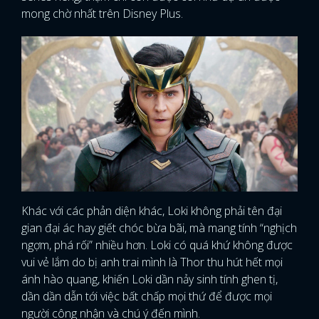
mong chờ nhất trên Disney Plus.
Khác với các phản diện khác, Loki không phải tên đại
gian đại ác hay giết chóc bừa bãi, mà mang tính “nghịch
ngợm, phá rối” nhiều hơn. Loki có quá khứ không được
vui vẻ lắm do bị anh trai mình là Thor thu hút hết mọi
ánh hào quang, khiến Loki dần nảy sinh tính ghen tị,
x
dần dần dẫn tới việc bất chấp mọi thứ để được mọi
ĐĂNG NHẬP
người công nhận và chú ý đến mình.