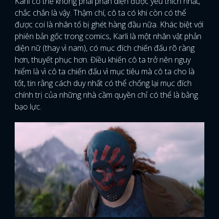
Karli có thể không phải phản diện được yêu thích nhất,
chắc chắn là vậy. Thậm chí, cô ta có khi còn có thể
được coi là nhân tố bị ghét hàng đầu nữa. Khác biệt với
phiên bản gốc trong comics, Karli là một nhân vật phản
diện nữ (thay vì nam), có mục đích chiến đấu rõ ràng
hơn, thuyết phục hơn. Điều khiến cô ta trở nên nguy
hiểm là vì cô ta chiến đấu vì mục tiêu mà cô ta cho là
tốt, tin rằng cách duy nhất có thể chống lại mục đích
chính trị của những nhà cầm quyền chỉ có thể là bằng
bạo lực.