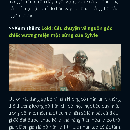
trong 1 trận chiến đầy tuyệt vọng, và kể cả khi đánh bại
hắn thì mọi hậu quả do hắn gây ra cũng chẳng thể đảo
ngược được.
>>Xem thêm:
Loki: Câu chuyện về nguồn gốc
chiếc vương miện một sừng của Sylvie
Ultron rất đáng sợ bởi vì hắn không có nhân tính, không
thể thương lượng bởi hắn chỉ có một mục tiêu duy nhất
trong bộ nhớ, một mục tiêu mà hắn sẽ làm bất cứ điều
gì để đạt được, chưa kể là khả năng “tiến hóa” theo thời
gian. Đơn giản là bởi hắn là 1 trí tuệ nhân tạo có ác tâm,