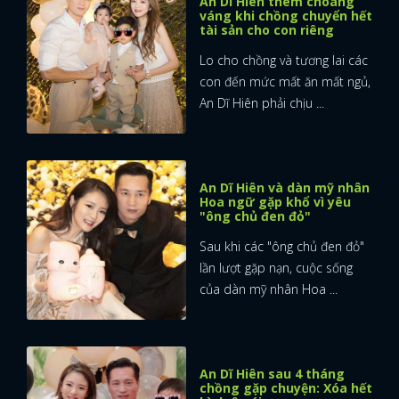
An Dĩ Hiên thêm choáng
váng khi chồng chuyển hết
tài sản cho con riêng
Lo cho chồng và tương lai các
con đến mức mất ăn mất ngủ,
An Dĩ Hiên phải chịu ...
An Dĩ Hiên và dàn mỹ nhân
Hoa ngữ gặp khổ vì yêu
"ông chủ đen đỏ"
Sau khi các "ông chủ đen đỏ"
lần lượt gặp nạn, cuộc sống
của dàn mỹ nhân Hoa ...
An Dĩ Hiên sau 4 tháng
chồng gặp chuyện: Xóa hết