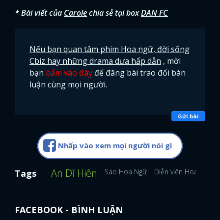
* Bài viết của
Carole
chia sẻ tại box
DAN FC
Nếu bạn quan tâm phim Hoa ngữ, đời sống
Cbiz hay những drama dưa hấp dẫn
, mời
bạn
bấm vào đây
để đăng bài trao đổi bàn
luận cùng mọi người.
Gửi bài
Nhấp vào xem mọi người nói gì
An Dĩ Hiên
Sao Hoa Ngữ
Diễn viên Hoa ngữ
Tags
FACEBOOK - BÌNH LUẬN