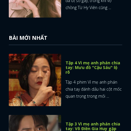
đã bị sờ gáy, trong khi vợ
chồng Từ Hy Viên cũng ...
BÀI MỚI NHẤT
Tập 4 Vì mẹ anh phán chia
tay: Mưu đồ "Cậu Sáu" lộ
rõ
Tập 4 phim Vì mẹ anh phán
chia tay đánh dấu hai cột mốc
quan trọng trong mối ...
Tập 3 Vì mẹ anh phán chia
tay: Võ Điền Gia Huy gặp