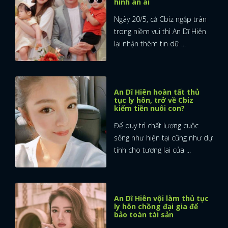
hình ân ái
Ngày 20/5, cả Cbiz ngập tràn
trong niềm vui thì An Dĩ Hiên
lại nhận thêm tin dữ ...
An Dĩ Hiên hoàn tất thủ
tục ly hôn, trở về Cbiz
kiếm tiền nuôi con?
Để duy trì chất lượng cuộc
sống như hiện tại cũng như dự
tính cho tương lai của ...
An Dĩ Hiên vội làm thủ tục
ly hôn chồng đại gia để
bảo toàn tài sản