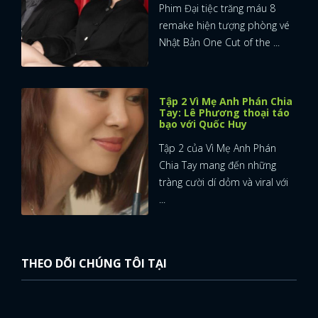
Phim Đại tiệc trăng máu 8
remake hiện tượng phòng vé
Nhật Bản One Cut of the ...
Tập 2 Vì Mẹ Anh Phán Chia
Tay: Lê Phương thoại táo
bạo với Quốc Huy
Tập 2 của Vì Mẹ Anh Phán
Chia Tay mang đến những
tràng cười dí dỏm và viral với
...
THEO DÕI CHÚNG TÔI TẠI