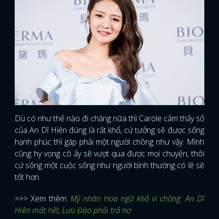
FACEBOOK
GOOGLE
Dù có như thế nào đi chăng nữa thì Carole cảm thấy số
của An Dĩ Hiên đúng là rất khổ, cứ tưởng sẽ được sống
hạnh phúc thì gặp phải một người chồng như vậy. Mình
cũng hy vọng cô ấy sẽ vượt qua được mọi chuyện, thôi
cứ sống một cuộc sống như người bình thường có lẽ sẽ
tốt hơn.
>>> Xem thêm:
Mỹ nhân Hoa ngữ khổ vì chồng: An Dĩ
Hiên mất hết, Lưu Đào phải trả nợ