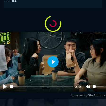
nữa chứ.
Play
00:00
Play
Mute
Powered by 
GliaStudios