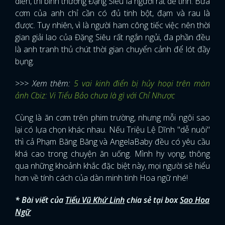
diễn, thì bình thường Đặng Siêu là người rất dễ tính. Bữa
cơm của anh chỉ cần có đủ tinh bột, đạm và rau là
được. Tuy nhiên, vì là người ham công tiếc việc nên thời
gian giải lao của Đặng Siêu rất ngắn ngủi, đa phần đều
là anh tranh thủ chút thời gian chuyển cảnh để lót đầy
bụng.
>>> Xem thêm:
5 vai kinh điển bị hủy hoại trên màn
ảnh Cbiz: Vi Tiểu Bảo chưa là gì với Chỉ Nhược
Cùng là ăn cơm trên phim trường, nhưng mỗi ngôi sao
lại có lựa chọn khác nhau. Nếu Triệu Lệ Dĩnh "dễ nuôi"
thì cả Phạm Băng Băng và AngelaBaby đều có yêu cầu
khá cao trong chuyện ăn uống. Mình hy vọng, thông
qua những khoảnh khắc đặc biệt này, mọi người sẽ hiểu
hơn về tính cách của dàn minh tinh Hoa ngữ nhé!
* Bài viết của
Tiểu Vũ Khứ Linh
chia sẻ tại box
Sao Hoa
x
ĐĂNG NHẬP
Ngữ