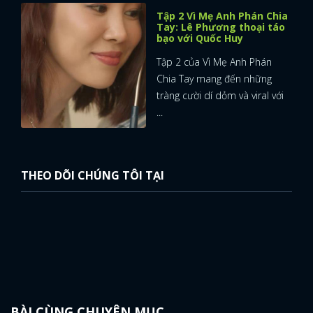
Tập 2 Vì Mẹ Anh Phán Chia
Tay: Lê Phương thoại táo
bạo với Quốc Huy
Tập 2 của Vì Mẹ Anh Phán
Chia Tay mang đến những
tràng cười dí dỏm và viral với
...
THEO DÕI CHÚNG TÔI TẠI
BÀI CÙNG CHUYÊN MỤC