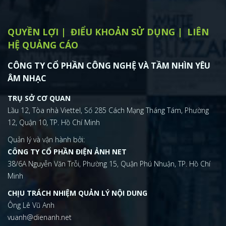
QUYỀN LỢI
ĐIỂU KHOẢN SỬ DỤNG
LIÊN
HỆ QUẢNG CÁO
CÔNG TY CỔ PHẦN CÔNG NGHỆ VÀ TẦM NHÌN YÊU
ÂM NHẠC
TRỤ SỞ CƠ QUAN
Lầu 12, Tòa nhà Viettel, Số 285 Cách Mạng Tháng Tám, Phường
12, Quận 10, TP. Hồ Chí Minh
Quản lý và vận hành bởi:
CÔNG TY CỔ PHẦN ĐIỆN ẢNH NET
38/6A Nguyễn Văn Trỗi, Phường 15, Quận Phú Nhuận, TP. Hồ Chí
Minh
CHỊU TRÁCH NHIỆM QUẢN LÝ NỘI DUNG
Ông Lê Vũ Anh
vuanh@dienanh.net