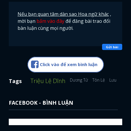
FACEBOOK
GOOGLE
Nếu bạn quan tâm dàn sao Hoa ngữ khác
,
mời bạn
bấm vào đây
để đăng bài trao đổi
bàn luận cùng mọi người.
Gửi bài
Click vào để xem bình luận
Triệu Lệ Dĩnh
Dương Tử
Tôn Lệ
Lưu Đào
Tags
FACEBOOK - BÌNH LUẬN