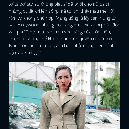
tơi tả bởi stylist. Không biết ai đã phối cho nữ ca sĩ
những outfit khi lên sóng mà tôi chỉ thấy màu mè, rối
rắm và không phù hợp. Mang tiếng là lấy cảm hứng từ
sao Hollywood, nhưng bộ trang phục vest với phần độn
vai quá “ô dề”như bao trọn vóc dáng của Tóc Tiên,
khiến cô không thể khoe thân hình quyến rũ vốn có.
Nhìn Tóc Tiên như cô gái tí hon phải mang trên mình
bộ giáp khổng lồ.