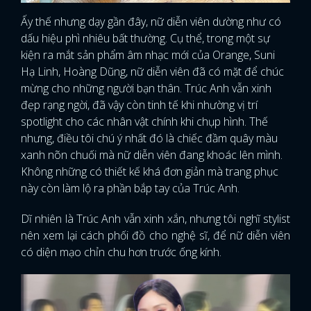
Ấy thế nhưng dạy gần đây, nữ diễn viên dường như có
FACEBOOK
GOOGLE
dấu hiệu phì nhiêu bất thường. Cụ thể, trong một sự
kiện ra mắt sản phẩm âm nhạc mới của Orange, Suni
Hạ Linh, Hoàng Dũng, nữ diễn viên đã có mặt để chúc
mừng cho những người bạn thân. Trúc Anh vẫn xinh
đẹp rạng ngời, đã vậy còn tinh tế khi nhường vị trí
spotlight cho các nhân vật chính khi chụp hình. Thế
nhưng, điều tôi chú ý nhất đó là chiếc đầm quây màu
xanh nõn chuối mà nữ diễn viên đang khoác lên mình.
Không những có thiết kế khá đơn giản mà trang phục
này còn làm lộ ra phần bắp tay của Trúc Anh.
Dĩ nhiên là Trúc Anh vẫn xinh xắn, nhưng tôi nghĩ stylist
nên xem lại cách phối đồ cho nghệ sĩ, để nữ diễn viên
có diện mạo chỉn chu hơn trước ống kính.