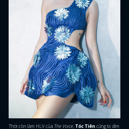
Thời còn làm HLV của
The Voice
,
Tóc Tiên
cũng bị dìm