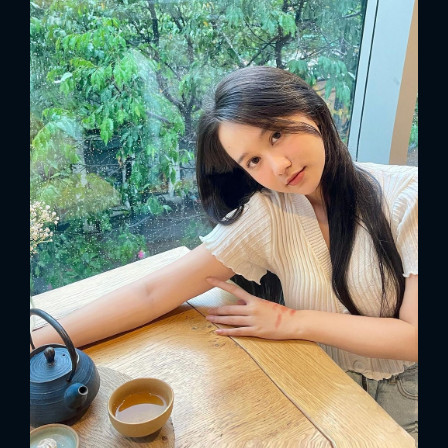
x
ĐĂNG NHẬP