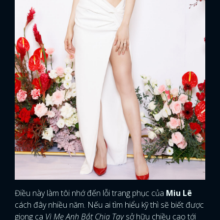
Điều này làm tôi nhớ đến lỗi trang phục của
Miu Lê
cách đây nhiều năm. Nếu ai tìm hiểu kỹ thì sẽ biết được
giọng ca
Vì Mẹ Anh Bắt Chia Tay
sở hữu chiều cao tới