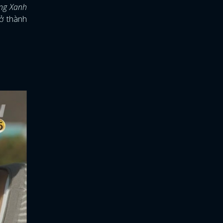
ng Xanh
rở thành