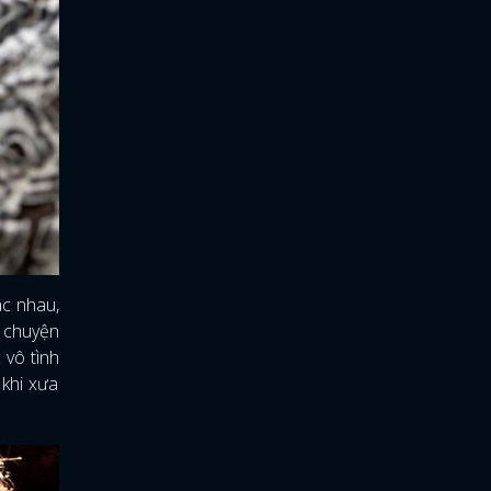
ác nhau,
 chuyện
 vô tình
 khi xưa