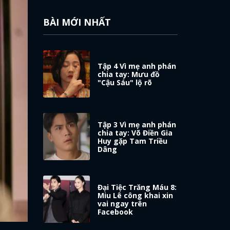
BÀI MỚI NHẤT
Tập 4 Vì mẹ anh phán
chia tay: Mưu đồ
"Cậu Sáu" lộ rõ
Tập 3 Vì mẹ anh phán
chia tay: Võ Điền Gia
Huy gặp Tam Triều
Dâng
Đại Tiệc Trăng Máu 8:
Miu Lê công khai xin
vai ngay trên
Facebook