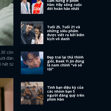
cảm hứng ở phim
Hàn: Hãy sống cuộc
đời hoàn hảo nhất
Tuổi 25, Tuổi 21 và
những siêu phẩm
được viết ra bởi biên
kịch vô danh
 30
còn
Đẹp trai lại thả thính
gười đàn
giỏi, Baek Yi Jin đúng
i hết từ
là nam chính "vô số
tội"
Tình bạn diệu kỳ của
các nhóm bạn 5
người đáng quý trên
phim Hàn