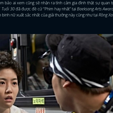
ảm bảo ai xem cũng sẽ nhận ra tình cảm gia đình thật sự quan t
 Tuổi 30
đã được đề cử “Phim hay nhất” tại
Baeksang Arts Awar
 binh nữ xuất sắc nhất của giải thưởng này cũng như tại
Rồng X
ĐĂNG NHẬP