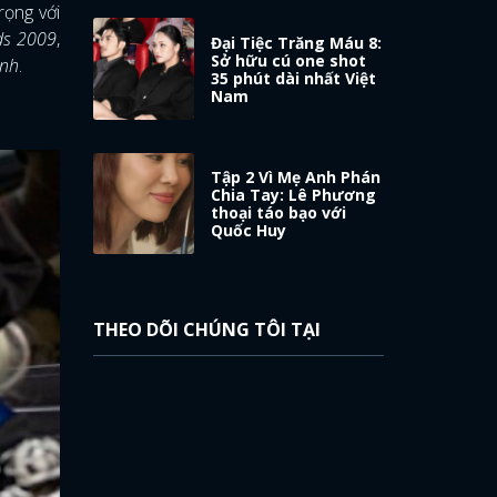
rọng với
ds 2009
,
Đại Tiệc Trăng Máu 8:
Sở hữu cú one shot
anh
.
35 phút dài nhất Việt
Nam
Tập 2 Vì Mẹ Anh Phán
Chia Tay: Lê Phương
thoại táo bạo với
Quốc Huy
THEO DÕI CHÚNG TÔI TẠI