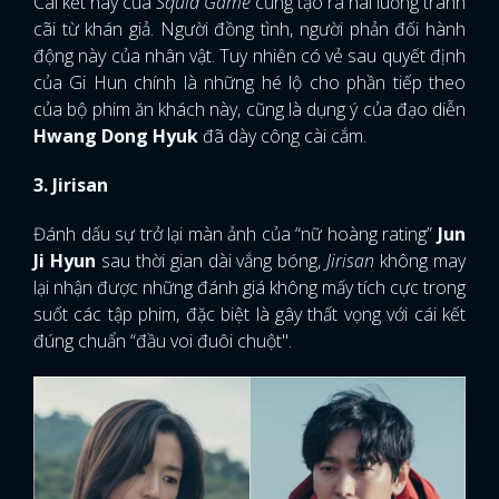
Cái kết này của
Squid Game
cũng tạo ra hai luồng tranh
cãi từ khán giả. Người đồng tình, người phản đối hành
động này của nhân vật. Tuy nhiên có vẻ sau quyết định
của Gi Hun chính là những hé lộ cho phần tiếp theo
của bộ phim ăn khách này, cũng là dụng ý của đạo diễn
Hwang Dong Hyuk
đã dày công cài cắm.
3. Jirisan
Đánh dấu sự trở lại màn ảnh của “nữ hoàng rating”
Jun
Ji Hyun
sau thời gian dài vắng bóng,
Jirisan
không may
lại nhận được những đánh giá không mấy tích cực trong
suốt các tập phim, đặc biệt là gây thất vọng với cái kết
đúng chuẩn “đầu voi đuôi chuột".