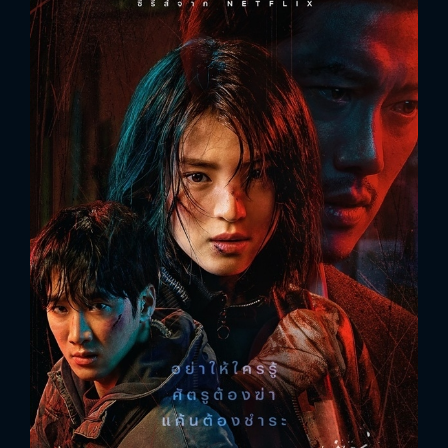
FACEBOOK
GOOGLE