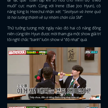
lại “lạc quẻ” toàn tập khi sở hữu cho mình độ “thiếu
muối” cực mạnh. Cùng với Irene (Bae Joo Hyun), cô
nàng từng bị Heechul nhận xét: "
Seohyun và Irene quả
là hai tường thành về sự nhàm chán của SM
".
Thử tưởng tượng một ngày nào đó hai cô nàng đồng
niên cùng tên Hyun được mời tham gia một show giải trí
tôi nghĩ chắc “banh” luôn show vì “độ nhạt” quá.