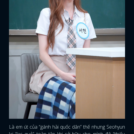
Là em út của “gánh hài quốc dân” thế nhưng Seohyun