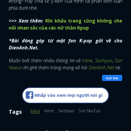
không? Hãy chia sẻ ý kiến của mình tại phần bình luận
phía dưới nhé.
>>> Xem thêm:
Khi khẩu trang cũng không che
nổi nhan sắc của các nữ thần Kpop
*Bài đóng góp từ một fan K-pop gửi về cho
DienAnh.Net.
Muốn biết thêm nhiều thông tin về
Irene
,
Seohyun
,
Son
Naeun
thì ghé thăm trang mạng xã hội
DienAnh.Net
nè.
Gửi bài
Nhấp vào xem mọi người nói gì
Idol
Irene
Seohyun
Son Na Eun
Tags