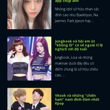
app chụp ảnh
Những idol sở hữu nhan sắc
đỉnh cao như Baekhyun, Na
Jaemin, Park Jiyeon hay ...
Jungkook và hội em út
"khổng lồ" có vẻ ngoài tỉ lệ
nghịch với độ tuổi
Jungkook, Lisa và những
maknae dưới đây đều có
điểm chung là sở hữu chiều
cao, ...
VKook và những “chiến
hạm” nam đình đám nhất
Kpop