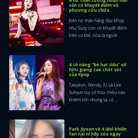
4 nữ thần tưởng hoàn hảo
vẫn có khuyết điểm vô
phương cứu chữa
Đến nữ thần hàng đầu KPop
như Suzy còn có khuyết điểm
trên cơ thể, nữa là người ...
4 cô nàng “bé hạt tiêu” sở
hữu giọng cao chót vót
của Kpop
Taeyeon, Wendy, IU và Lee
Suhyun tuy sở hữu chiều cao
khiêm tốn nhưng lại có ...
Park Jiyeon và 4 idol khiến
fan nài nỉ hãy xóa ngay