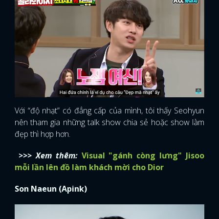
Với “độ nhạt” có đẳng cấp của mình, tôi thấy Seohyun
nên tham gia những talk show chia sẻ hoặc show làm
đẹp thì hợp hơn.
>>> Xem thêm:
Visual "gánh còng lưng" Jisoo
mỗi lần lên đồ làm khách mời cho Dior
Son Naeun (Apink)