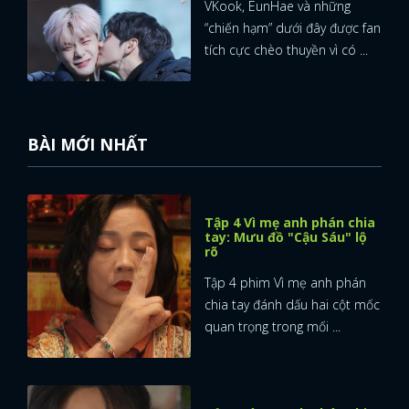
VKook, EunHae và những
“chiến hạm” dưới đây được fan
tích cực chèo thuyền vì có ...
BÀI MỚI NHẤT
Tập 4 Vì mẹ anh phán chia
tay: Mưu đồ "Cậu Sáu" lộ
rõ
Tập 4 phim Vì mẹ anh phán
chia tay đánh dấu hai cột mốc
quan trọng trong mối ...