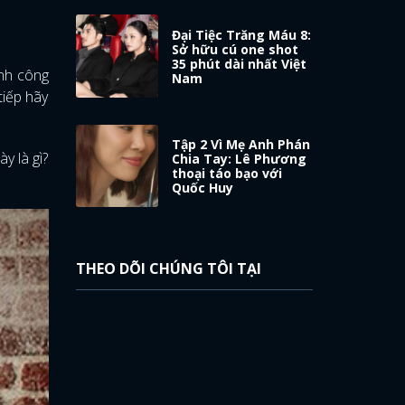
Đại Tiệc Trăng Máu 8:
Sở hữu cú one shot
35 phút dài nhất Việt
nh công
Nam
tiếp hãy
Tập 2 Vì Mẹ Anh Phán
y là gì?
Chia Tay: Lê Phương
thoại táo bạo với
Quốc Huy
THEO DÕI CHÚNG TÔI TẠI