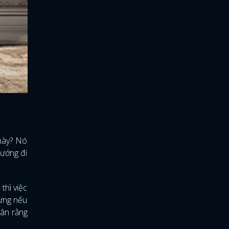
 này? Nó
hướng đi
thì việc
hưng nếu
hân rằng