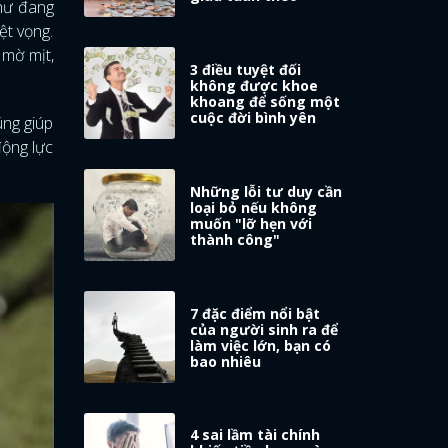
như đang
ệt vọng.
 mờ mịt,
3 điều tuyệt đối
không được khoe
khoang để sống một
cuộc đời bình yên
úng giúp
động lực
Những lỗi tư duy cần
loại bỏ nếu không
muốn "lỡ hẹn với
thành công"
7 đặc điểm nổi bật
của người sinh ra để
làm việc lớn, bạn có
bao nhiêu
4 sai lầm tài chính