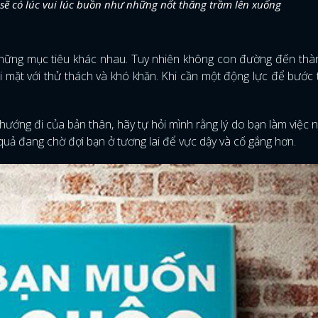
ẽ có lúc vui lúc buồn như những nốt thăng trầm lên xuống
những mục tiêu khác nhau. Tuy nhiên không con đường đến thà
i mặt với thử thách và khó khăn. Khi cần một động lực để bước 
hướng đi của bản thân, hãy tự hỏi mình rằng lý do bạn làm việc nà
uả đang chờ đợi bạn ở tương lai để vực dậy và cố gắng hơn.
ĐĂNG NHẬP