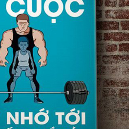
FACEBOOK
GOOGLE