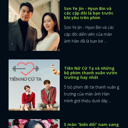
Son Ye Jin - Hyun Bin và
các cặp đôi là bạn trước
khi yêu trên phim
Son Ye Jin - Hyun Bin và các
cặp đôi diễn viên của màn
ảnh Hàn đã là bạn bè ...
Tiên Nữ Cử Tạ và những
bộ phim thanh xuân vườn
trường hay nhất
5 bộ phim đề tài thanh xuân g
trường của màn ảnh Hàn
mình giới thiệu dưới đây ...
5 màn “biến đổi” nam sang