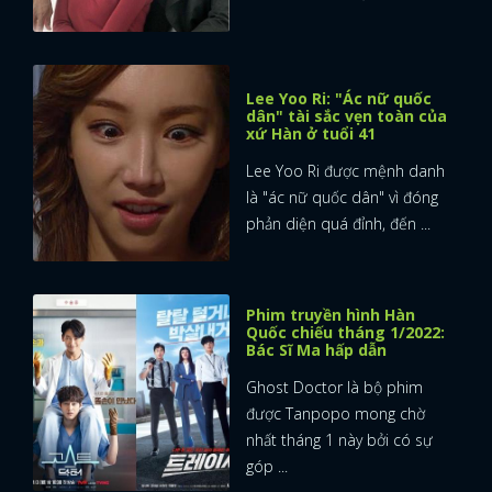
Lee Yoo Ri: "Ác nữ quốc
dân" tài sắc vẹn toàn của
xứ Hàn ở tuổi 41
Lee Yoo Ri được mệnh danh
là "ác nữ quốc dân" vì đóng
phản diện quá đỉnh, đến ...
Phim truyền hình Hàn
Quốc chiếu tháng 1/2022:
Bác Sĩ Ma hấp dẫn
Ghost Doctor là bộ phim
được Tanpopo mong chờ
nhất tháng 1 này bởi có sự
góp ...