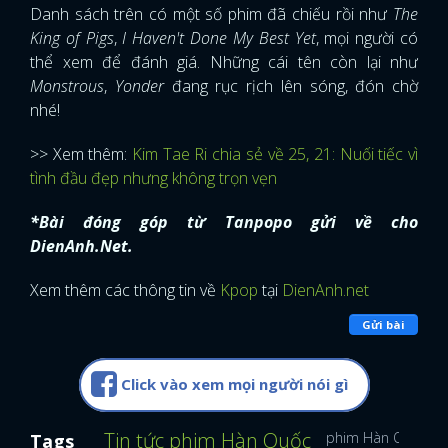
Danh sách trên có một số phim đã chiếu rồi như
The
King of Pigs
,
I Haven't Done My Best Yet
, mọi người có
thể xem để đánh giá. Những cái tên còn lại như
Monstrous
,
Yonder
đang rục rịch lên sóng, đón chờ
nhé!
>> Xem thêm:
Kim Tae Ri chia sẻ về 25, 21: Nuối tiếc vì
tình đầu đẹp nhưng không trọn vẹn
*Bài đóng góp từ Tanpopo gửi về cho
DienAnh.Net.
Xem thêm các thông tin về
Kpop
tại
DienAnh.net
Gửi bài
Click vào xem mọi người nói gì
Tin tức phim Hàn Quốc
phim Hàn Quốc
Tags