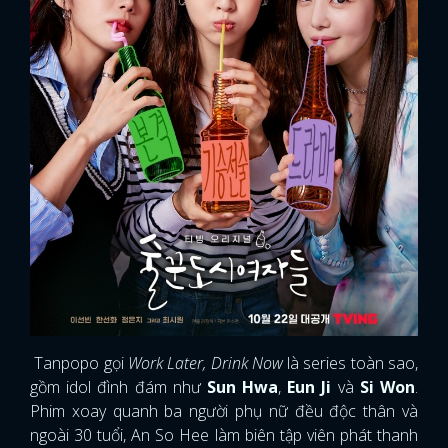
Tanpopo gọi
Work Later, Drink Now
là series toàn sao,
gồm idol đình đám như
Sun Hwa
,
Eun Ji
và
Si Won
.
Phim xoay quanh ba người phụ nữ đều độc thân và
ngoài 30 tuổi, An So Hee làm biên tập viên phát thanh