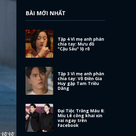
BÀI MỚI NHẤT
Tập 4 Vì mẹ anh phán
chia tay: Mưu đồ
"Cậu Sáu" lộ rõ
Tập 3 Vì mẹ anh phán
chia tay: Võ Điền Gia
Huy gặp Tam Triều
Dâng
Đại Tiệc Trăng Máu 8:
Miu Lê công khai xin
vai ngay trên
Facebook