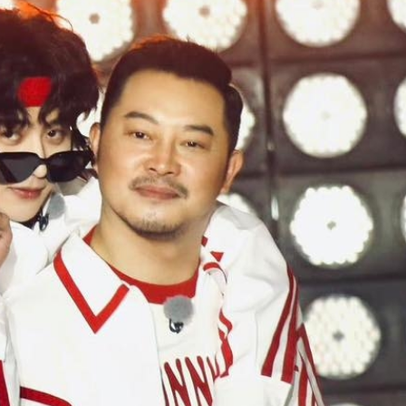
FACEBOOK
GOOGLE