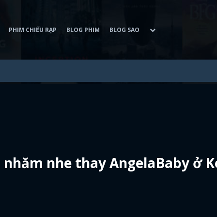
PHIM CHIẾU RẠP
BLOG PHIM
BLOG SAO
ật, nhăm nhe thay AngelaBaby ở 