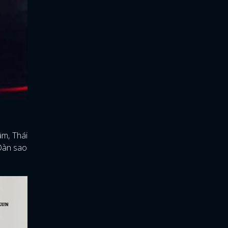
âm, Thái
 Dàn sao