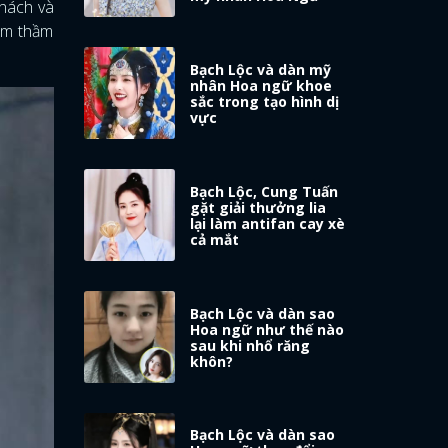
thách và
âm thầm
Bạch Lộc và dàn mỹ
nhân Hoa ngữ khoe
sắc trong tạo hình dị
vực
Bạch Lộc, Cung Tuấn
gặt giải thưởng lia
lại làm antifan cay xè
cả mắt
Bạch Lộc và dàn sao
Hoa ngữ như thế nào
sau khi nhổ răng
khôn?
Bạch Lộc và dàn sao