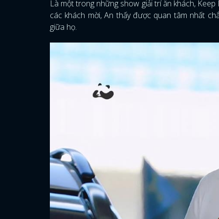
Là một trong những show giải trí ăn khách, Keep 
các khách mời, An thấy được quan tâm nhất ch
giữa họ.