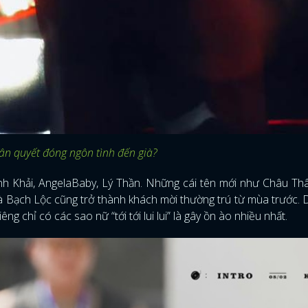
uân quyết đóng ngôn tình đến già?
Trịnh Khải, AngelaBaby, Lý Thần. Những cái tên mới như Châu Th
 Bạch Lộc cũng trở thành khách mời thường trú từ mùa trước.
g chỉ có các sao nữ “tới tới lui lui” là gây ồn ào nhiều nhất.