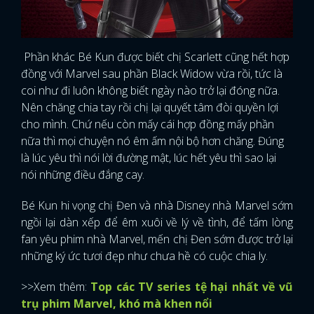
Phần khác Bé Kun được biết chị Scarlett cũng hết hợp
đồng với Marvel sau phần Black Widow vừa rồi, tức là
coi như đi luôn không biết ngày nào trở lại đóng nữa.
Nên chăng chia tay rồi chị lại quyết tâm đòi quyền lợi
cho mình. Chứ nếu còn mấy cái hợp đồng mấy phần
nữa thì mọi chuyện nó êm ấm nội bộ hơn chăng. Đúng
là lúc yêu thì nói lời đường mật, lúc hết yêu thì sao lại
nói những điều đắng cay.
Bé Kun hi vọng chị Đen và nhà Disney nhà Marvel sớm
ngồi lại dàn xếp để êm xuôi về lý về tình, để tấm lòng
fan yêu phim nhà Marvel, mến chị Đen sớm được trở lại
những ký ức tươi đẹp như chưa hề có cuộc chia ly.
>>Xem thêm:
Top các TV series tệ hại nhất về vũ
trụ phim Marvel, khó mà khen nổi