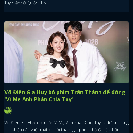
Tay diễn với Quốc Huy.
Võ Điền Gia Huy bỏ phim Trấn Thành để đóng
'Vì Mẹ Anh Phán Chia Tay'
Võ Điền Gia Huy xác nhận Vì Mẹ Anh Phán Chia Tay là dự án trùng
lịch khiến cậu vuột mất cơ hội tham gia phim Thỏ Ơi của Trấn