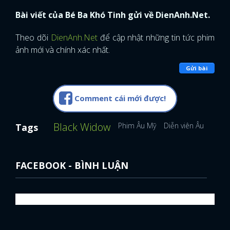
Bài viết của Bé Ba Khó Tinh gửi về DienAnh.Net.
Theo dõi
DienAnh.Net
để cập nhật những tin tức phim
ảnh mới và chính xác nhất.
Gửi bài
Comment cái mới được!
Black Widow
Phim Âu Mỹ
Diễn viên Âu Mỹ
Sc
Tags
FACEBOOK - BÌNH LUẬN