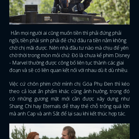
FACEBOOK
GOOGLE
Hẳn mọi người ai cũng muốn tiền thì phải đứng phải
ngồi, tiền phải sinh phải đẻ chứ đâu ra tiền nằm không
chờ chị mãi được. Nên nhà đầu tư nào mà chịu để yên
chờ thời trong mòn mỏi chứ. Đó là chưa kể phim Disney
- Marvel thường được công bố liên tục thành các giai
đoạn và sẽ có liên quan kết nối với nhau dù ít dù nhiều.
Việc cứ chôn phim chờ mình chị Góa Phụ Đen thì kéo
theo cả loạt ấn phẩm khác cũng ảnh hưởng, trong đó
có những gương mặt mới cần được xây dựng như
Shang Chi hay Eternals để thay thế chỗ trống quá lớn
mà anh Cap và anh Sắt để lại sau khi kết thúc hợp tác.