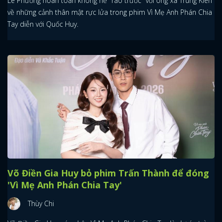
Lê Phương hoàn toàn không hề "rào trước" với ông xã Trung Kiên
về những cảnh thân mật rực lửa trong phim Vì Mẹ Anh Phán Chia
Tay diễn với Quốc Huy.
Võ Điền Gia Huy bỏ phim Trấn Thành để đóng
'Vì Mẹ Anh Phán Chia Tay'
Thùy Chi