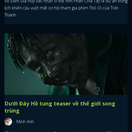
Võ Điền Gia Huy xác nhận Vì Mẹ Anh Phán Chia Tay là dự án trùng
lịch khiến cậu vuột mất cơ hội tham gia phim Thỏ Ơi của Trấn
Thành.
Dưới Đáy Hồ tung teaser về thế giới song
trùng
Minh Anh