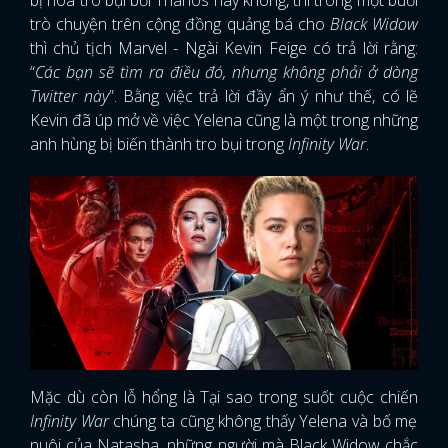
bị hóa tro bụi bởi Thanos hay không, thì trong một buổi
trò chuyện trên cộng đồng quảng bá cho
Black Widow
thì chủ tịch Marvel - Ngài Kevin Feige có trả lời rằng:
“
Các bạn sẽ tìm ra điều đó, nhưng không phải ở dòng
Twitter này
”. Bằng việc trả lời đầy ẩn ý như thế, có lẽ
Kevin đã úp mở về việc Yelena cũng là một trong những
anh hùng bị biến thành tro bụi trong
Infinity War
.
Mặc dù còn lỗ hổng là Tại sao trong suốt cuộc chiến
Infinity War
chúng ta cũng không thấy Yelena và bố mẹ
nuôi của Natasha, những người mà Black Widow chắc