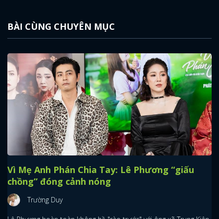
BÀI CÙNG CHUYÊN MỤC
Vì Mẹ Anh Phán Chia Tay: Lê Phương “giấu
chồng” đóng cảnh nóng
Trường Duy