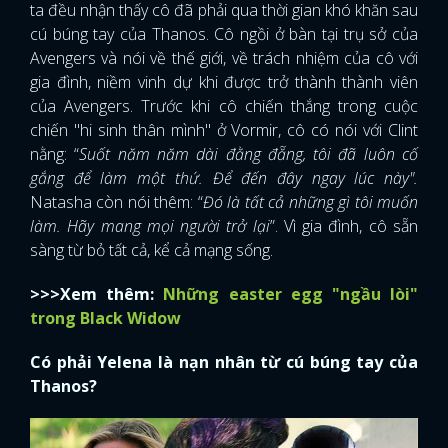
ta đều nhận thấy cô đã phải qua thời gian khó khăn sau
cú búng tay của Thanos. Cô ngồi ở bàn tại trụ sở của
Avengers và nói về thế giới, về trách nhiệm của cô với
gia đình, niềm vinh dự khi được trở thành thành viên
của Avengers. Trước khi cô chiến thắng trong cuộc
chiến "hi sinh thân mình" ở Vormir, cô có nói với Clint
nằng: “
Suốt năm năm dài đằng đẵng, tôi đã luôn cố
gắng để làm một thứ. Để đến đây ngay lúc này".
Natasha còn nói thêm: “
Đó là tất cả những gì tôi muốn
làm. Hãy mang mọi người trở lại
”. Vì gia đình, cô sẵn
sàng từ bỏ tất cả, kể cả mạng sống.
>>>Xem thêm:
Những easter egg "ngầu lòi"
trong Black Widow
Có phải Yelena là nạn nhân từ cú búng tay của
Thanos?