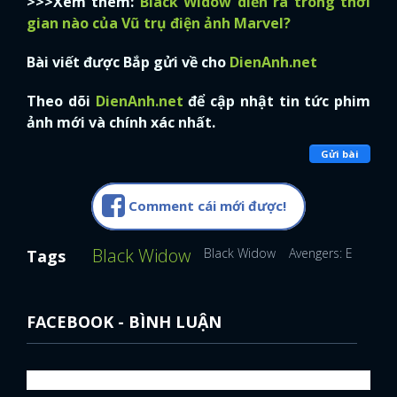
>>>Xem thêm:
Black Widow diễn ra trong thời
gian nào của Vũ trụ điện ảnh Marvel?
Bài viết được Bắp gửi về cho
DienAnh.net
Theo dõi
DienAnh.net
để cập nhật tin tức phim
ảnh mới và chính xác nhất.
Gửi bài
Comment cái mới được!
Black Widow
Black Widow
Avengers: Endgam
Tags
FACEBOOK - BÌNH LUẬN