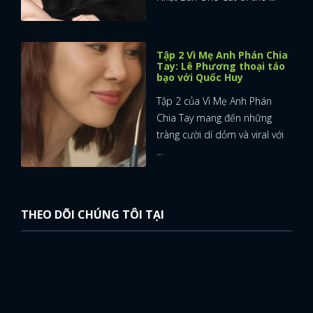
Tập 2 Vì Mẹ Anh Phán Chia
Tay: Lê Phương thoại táo
bạo với Quốc Huy
Tập 2 của Vì Mẹ Anh Phán
Chia Tay mang đến những
tràng cười dí dỏm và viral với
...
THEO DÕI CHÚNG TÔI TẠI