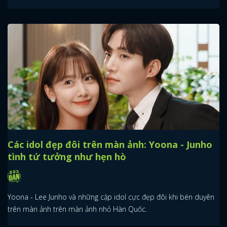
Các idol đẹp đôi trên màn ảnh: Yoona - Junho
tình tứ tưởng như hẹn hò
Yoona - Lee Junho và những cặp idol cực đẹp đôi khi bén duyên
trên màn ảnh trên màn ảnh nhỏ Hàn Quốc.