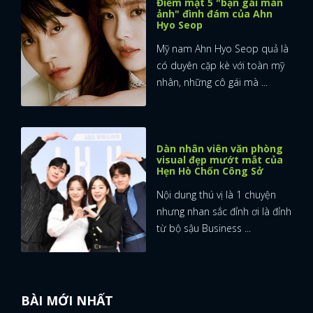
Điểm mặt 5 "bạn gái màn
ảnh" đình đám của Ahn
Hyo Seop
Mỹ nam Ahn Hyo Seop quả là
có duyên cặp kè với toàn mỹ
nhân, những cô gái mà ...
Dàn nhân viên văn phòng
visual đẹp mướt mắt của
Hẹn Hò Chốn Công Sở
Nội dung thú vị là 1 chuyện
nhưng nhan sắc đỉnh ơi là đỉnh
từ bộ sậu Business ...
BÀI MỚI NHẤT