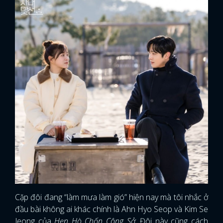
Cặp đôi đang “làm mưa làm gió” hiện nay mà tôi nhắc ở
đầu bài không ai khác chính là Ahn Hyo Seop và Kim Se
Jeong của
Hẹn Hò Chốn Công Sở
. Đôi này cũng cách