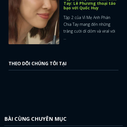
Tay: Lê Phương thoại táo
bạo với Quốc Huy
Tập 2 của Vì Mẹ Anh Phán
Chia Tay mang đến những
tràng cười dí dỏm và viral với
...
THEO DÕI CHÚNG TÔI TẠI
BÀI CÙNG CHUYÊN MỤC