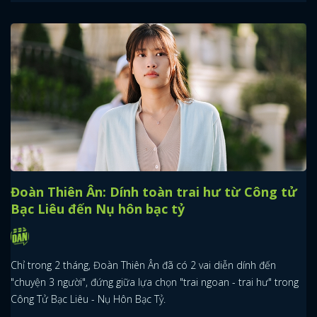
Đoàn Thiên Ân: Dính toàn trai hư từ Công tử
Bạc Liêu đến Nụ hôn bạc tỷ
Chỉ trong 2 tháng, Đoàn Thiên Ân đã có 2 vai diễn dính đến
"chuyện 3 người", đứng giữa lựa chọn "trai ngoan - trai hư" trong
Công Tử Bạc Liêu - Nụ Hôn Bạc Tỷ.