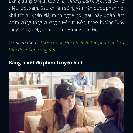
Đang đứng ở vị trí top 3 là
Thương Lan Quyết
với 84,18
triệu lượt xem. Sau khi lên sóng và nhận được phản hồi
khá tốt từ khán giả, mình nghe nói, sau này đoàn làm
phim cũng tăng cường tuyên truyền, theo hướng “đẩy
thuyền” cặp Ngu Thư Hân – Vương Hạc Đệ.
>>>Xem thêm:
Thâm Cung Nội Chiến là tác phẩm mở ra
thời đại phim cung đấu
Bảng nhiệt độ phim truyền hình