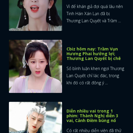
Vì để khán giả đợi quá lâu nên
Tinh Hán Xán Lạn đã bị
Thương Lan Quyết và Trầm ...
Cbiz hôm nay: Trầm Vụn
Hương Phai hưởng lợi;
Thương Lan Quyết bị chê
Số bình luận khen ngợi Thương
Lan Quyết chỉ lác đác, trong
khi đó có rất đông ý ...
Diễn nhiều vai trong 1
phim: Thành Nghị diễn 3
vai, Cảnh Điềm bùng nổ
Có rất nhiều diễn viên đã thử