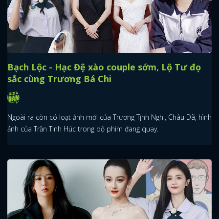
Bạch Lộc - Hạc Đệ xào couple sớm, Lộ Tư đọ
sắc cùng Trương Bá Chi
Ngoài ra còn có loạt ảnh mới của Trương Tịnh Nghi, Châu Dã, hình
ảnh của Trần Tinh Húc trong bộ phim đang quay.