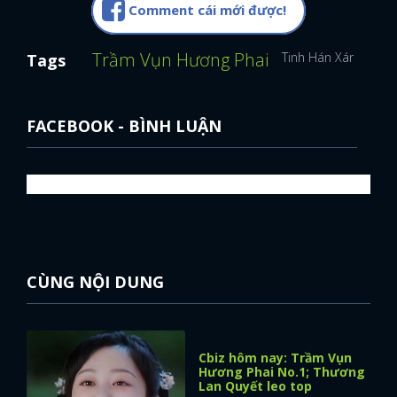
Comment cái mới được!
Trầm Vụn Hương Phai
Tinh Hán Xán Lạn
Tags
FACEBOOK - BÌNH LUẬN
CÙNG NỘI DUNG
Cbiz hôm nay: Trầm Vụn
Hương Phai No.1; Thương
Lan Quyết leo top