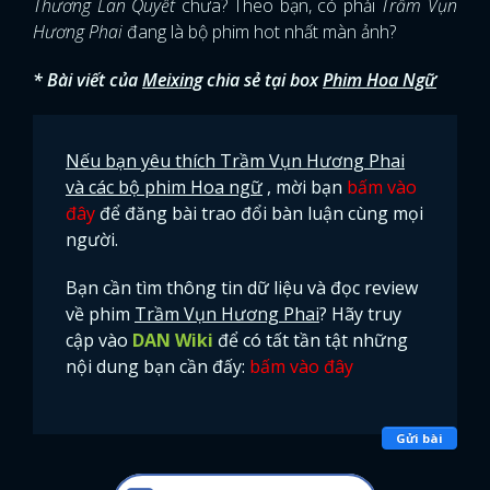
Thương Lan Quyết
chưa? Theo bạn, có phải
Trầm Vụn
Hương Phai
đang là bộ phim hot nhất màn ảnh?
* Bài viết của
Meixing
chia sẻ tại box
Phim Hoa Ngữ
Nếu bạn yêu thích Trầm Vụn Hương Phai
và các bộ phim Hoa ngữ
, mời bạn
bấm vào
đây
để đăng bài trao đổi bàn luận cùng mọi
người.
Bạn cần tìm thông tin dữ liệu và đọc review
về phim
Trầm Vụn Hương Phai
? Hãy truy
cập vào
DAN Wiki
để có tất tần tật những
nội dung bạn cần đấy:
bấm vào đây
Gửi bài