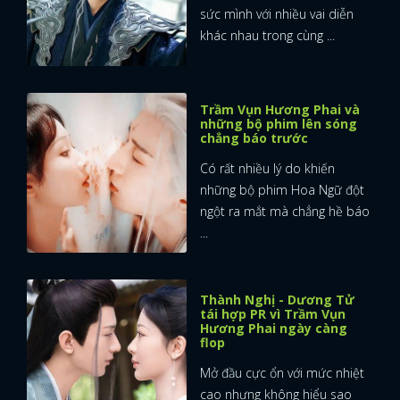
sức mình với nhiều vai diễn
khác nhau trong cùng ...
Trầm Vụn Hương Phai và
những bộ phim lên sóng
chẳng báo trước
Có rất nhiều lý do khiến
những bộ phim Hoa Ngữ đột
ngột ra mắt mà chẳng hề báo
...
Thành Nghị - Dương Tử
tái hợp PR vì Trầm Vụn
Hương Phai ngày càng
flop
Mở đầu cực ổn với mức nhiệt
cao nhưng không hiểu sao