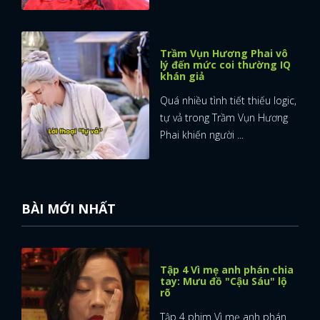
Trầm Vụn Hương Phai vô
lý đến mức coi thường IQ
khán giả
Quá nhiều tình tiết thiếu logic,
tự vả trong Trầm Vụn Hương
Phai khiến người ...
BÀI MỚI NHẤT
Tập 4 Vì mẹ anh phán chia
tay: Mưu đồ "Cậu Sáu" lộ
rõ
Tập 4 phim Vì mẹ anh phán