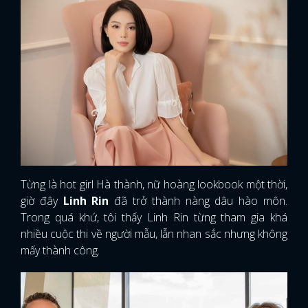
Từng là hot girl Hà thành, nữ hoàng lookbook một thời,
giờ đây
Linh Rin
đã trở thành nàng dâu hào môn.
Trong quá khứ, tôi thấy Linh Rin từng tham gia khá
nhiều cuộc thi về người mẫu, lẫn nhan sắc nhưng không
mấy thành công.