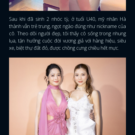
Sau khi đã sinh 2 nhóc tỳ, ở tuổi U40, mỹ nhân Hà
thành vẫn trẻ trung, ngọt ngào đúng như nickname của
cô. Theo dõi người đẹp, tôi thấy cô sống trong nhung
lụa, tận hưởng cuộc đời vương giả với hàng hiệu, siêu
xe, biệt thự đắt đỏ, được chồng cưng chiều hết mực.
x
ĐĂNG NHẬP