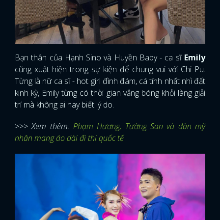
Bạn thân của Hạnh Sino và Huyền Baby - ca sĩ
Emily
cũng xuất hiện trong sự kiện để chung vui với Chi Pu.
Từng là nữ ca sĩ - hot girl đình đám, cá tính nhất nhì đất
kinh kỳ, Emily từng có thời gian vắng bóng khỏi làng giải
trí mà không ai hay biết lý do.
>>> Xem thêm:
Phạm Hương, Tường San và dàn mỹ
nhân mang áo dài đi thi quốc tế