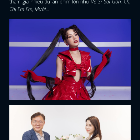
tham gia nhiều dự án phim lớn như
Vệ Sĩ Sài Gòn, Chị
Chị Em Em, Mười…