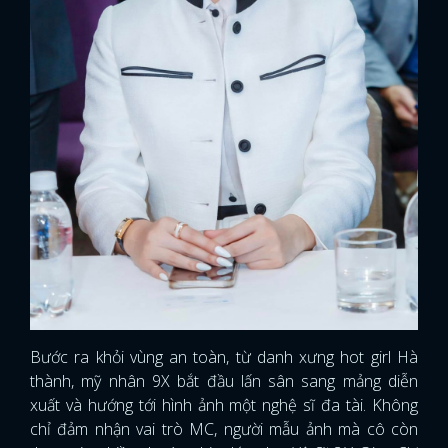
Bước ra khỏi vùng an toàn, từ danh xưng hot girl Hà
thành, mỹ nhân 9X bắt đầu lấn sân sang mảng diễn
xuất và hướng tới hình ảnh một nghệ sĩ đa tài. Không
chỉ đảm nhận vai trò MC, người mẫu ảnh mà cô còn