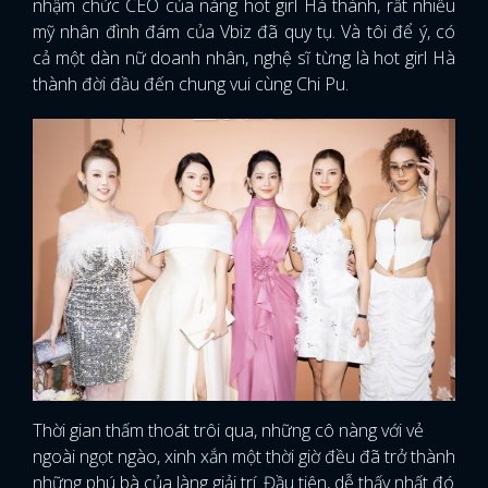
nhậm chức CEO của nàng hot girl Hà thành, rất nhiều
mỹ nhân đình đám của Vbiz đã quy tụ. Và tôi để ý, có
cả một dàn nữ doanh nhân, nghệ sĩ từng là hot girl Hà
thành đời đầu đến chung vui cùng Chi Pu.
Thời gian thấm thoát trôi qua, những cô nàng với vẻ
ngoài ngọt ngào, xinh xắn một thời giờ đều đã trở thành
những phú bà của làng giải trí. Đầu tiên, dễ thấy nhất đó