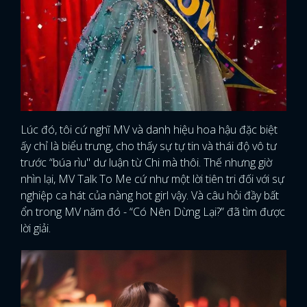
Lúc đó, tôi cứ nghĩ MV và danh hiệu hoa hậu đặc biệt
ấy chỉ là biểu trưng, cho thấy sự tự tin và thái độ vô tư
trước “búa rìu" dư luận từ Chi mà thôi. Thế nhưng giờ
nhìn lại, MV Talk To Me cứ như một lời tiên tri đối với sự
nghiệp ca hát của nàng hot girl vậy. Và câu hỏi đầy bất
ổn trong MV năm đó - “Có Nên Dừng Lại?” đã tìm được
lời giải.