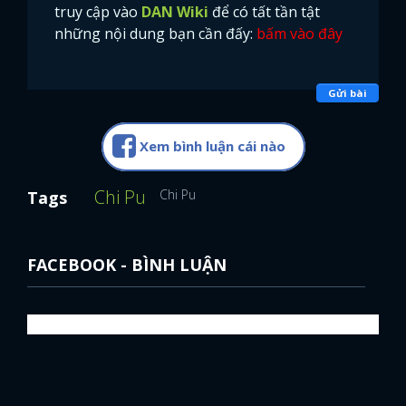
truy cập vào
DAN Wiki
để có tất tần tật
những nội dung bạn cần đấy:
bấm vào đây
Gửi bài
Xem bình luận cái nào
Chi Pu
Chi Pu
Tags
FACEBOOK - BÌNH LUẬN