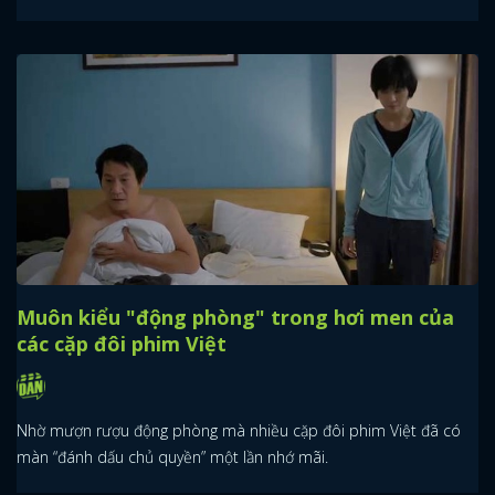
Muôn kiểu "động phòng" trong hơi men của
các cặp đôi phim Việt
Nhờ mượn rượu động phòng mà nhiều cặp đôi phim Việt đã có
màn “đánh dấu chủ quyền” một lần nhớ mãi.