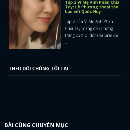
Tập 2 Vì Mẹ Anh Phán Chia
Tay: Lê Phương thoại táo
bạo với Quốc Huy
Tập 2 của Vì Mẹ Anh Phán
Chia Tay mang đến những
tràng cười dí dỏm và viral với
...
THEO DÕI CHÚNG TÔI TẠI
BÀI CÙNG CHUYÊN MỤC