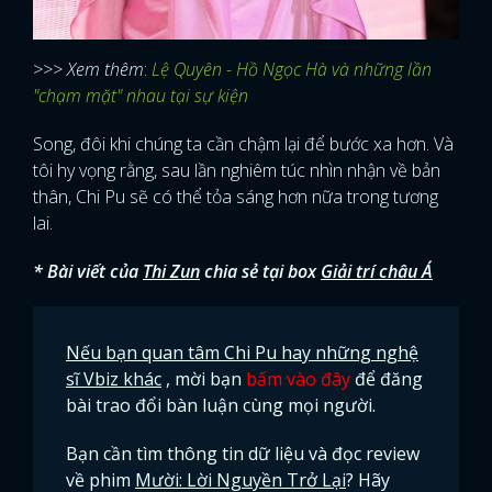
>>> Xem thêm
:
Lệ Quyên - Hồ Ngọc Hà và những lần
"chạm mặt" nhau tại sự kiện
Song, đôi khi chúng ta cần chậm lại để bước xa hơn. Và
tôi hy vọng rằng, sau lần nghiêm túc nhìn nhận về bản
thân, Chi Pu sẽ có thể tỏa sáng hơn nữa trong tương
lai.
* Bài viết của
Thi Zun
chia sẻ tại box
Giải trí châu Á
Nếu bạn quan tâm Chi Pu hay những nghệ
sĩ Vbiz khác
, mời bạn
bấm vào đây
để đăng
bài trao đổi bàn luận cùng mọi người.
Bạn cần tìm thông tin dữ liệu và đọc review
về phim
Mười: Lời Nguyền Trở Lại
? Hãy