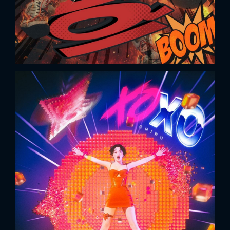
x
ĐĂNG NHẬP