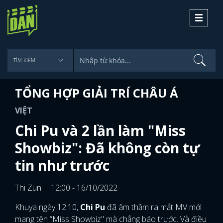
Toggle
navigati
TỔNG HỢP GIẢI TRÍ CHÂU Á
VIỆT
Chi Pu và 2 lần làm "Miss
Showbiz": Đã không còn tự
tin như trước
Thi Zun
12:00 - 16/10/2022
Khuya ngày 12.10,
Chi Pu
đã âm thầm ra mắt MV mới
mang tên “Miss Showbiz" mà chẳng báo trước. Và điều