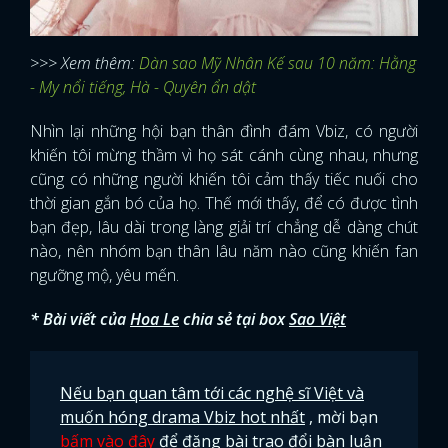
>>> Xem thêm:
Dàn sao Mỹ Nhân Kế sau 10 năm: Hằng
- My nổi tiếng, Hà - Quyên ẩn dật
Nhìn lại những hội bạn thân đình đám Vbiz, có người
khiến tôi mừng thầm vì họ sát cánh cùng nhau, nhưng
cũng có những người khiến tôi cảm thấy tiếc nuối cho
thời gian gắn bó của họ. Thế mới thấy, để có được tình
bạn đẹp, lâu dài trong làng giải trí chẳng dễ dàng chút
nào, nên nhóm bạn thân lâu năm nào cũng khiến fan
ngưỡng mộ, yêu mến.
* Bài viết của
Hoa Le
chia sẻ tại box
Sao Việt
Nếu bạn quan tâm tới các nghệ sĩ Việt và
muốn hóng drama Vbiz hot nhất
, mời bạn
bấm vào đây
để đăng bài trao đổi bàn luận