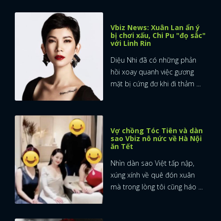
Vbiz News: Xuân Lan ẩn ý
bị chơi xấu, Chi Pu "đọ sắc"
với Linh Rin
Diệu Nhi đã có những phản
hồi xoay quanh việc gương
mặt bị cứng đơ khi đi thảm ...
Vợ chồng Tóc Tiên và dàn
sao Vbiz nô nức về Hà Nội
ăn Tết
Nhìn dàn sao Việt tấp nập,
xúng xính về quê đón xuân
mà trong lòng tôi cũng háo ...