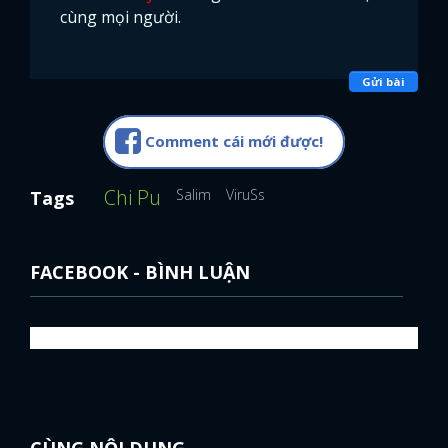
cùng mọi người.
Gửi bài
Comment cái mới được!
Chi Pu
Salim
ViruSs
Tags
FACEBOOK - BÌNH LUẬN
CÙNG NỘI DUNG