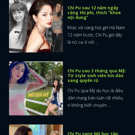
Chi Pu sau 12 năm ngày
càng thị phi, thích “khoe
nội dung”
Khác với nàng hot girl Hà Năm
12 năm trước, Chi Pu giờ đây
là nữ ca sĩ nổi ...
Chi Pu sau 2 tháng qua Mỹ:
Từ style sinh viên kín đáo
sang quyến rũ
Chi Pu qua Mỹ du học là điều
dân mạng bàn luận rất nhiều,
vì không biết chuyện ...
Chi Pu sang Mỹ học tập: