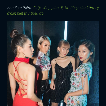
>>> Xem thêm:
Cuộc sống giản dị, kín tiếng của Cẩm Ly
ở căn biệt thự triệu đô