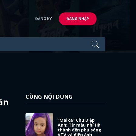
ĐĂNG KÝ
ĐĂNG NHẬP
CÙNG NỘI DUNG
ần
“Maika” Chu Diệp
Anh: Từ mẫu nhí Hà
thành đến phủ sóng
VTV và điện ảnh