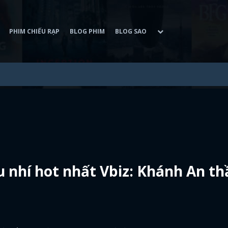
PHIM CHIẾU RẠP
BLOG PHIM
BLOG SAO
 nhí hot nhất Vbiz: Khánh An th