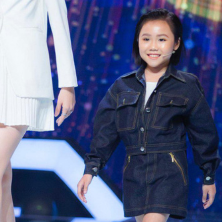
FACEBOOK
GOOGLE