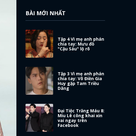
BÀI MỚI NHẤT
Tập 4 Vì mẹ anh phán
chia tay: Mưu đồ
"Cậu Sáu" lộ rõ
Tập 3 Vì mẹ anh phán
chia tay: Võ Điền Gia
Huy gặp Tam Triều
Dâng
Đại Tiệc Trăng Máu 8:
Miu Lê công khai xin
vai ngay trên
Facebook