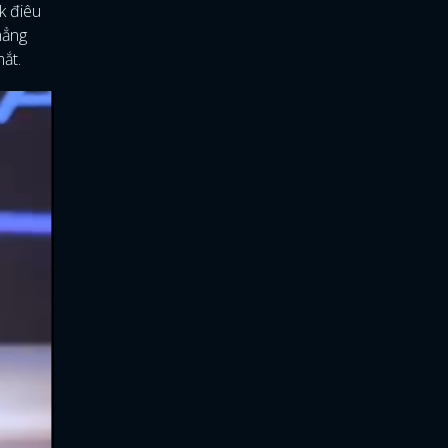
k điêu
hẳng
mắt.