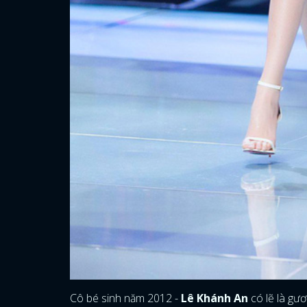
Cô bé sinh năm 2012 -
Lê Khánh An
có lẽ là gươ