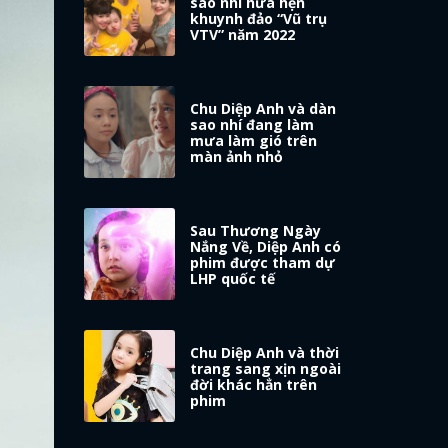
sao nhí hứa hẹn
khuynh đảo “Vũ trụ
VTV” năm 2022
Chu Diệp Anh và dàn
sao nhí đang làm
mưa làm gió trên
màn ảnh nhỏ
Sau Thương Ngày
Nắng Về, Diệp Anh có
phim được tham dự
LHP quốc tế
Chu Diệp Anh và thời
trang sang xịn ngoài
đời khác hẳn trên
phim