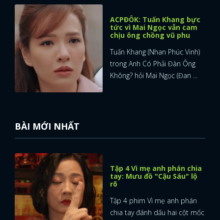
ACPĐÔK: Tuấn Khang bực
tức vì Mai Ngọc vẫn cam
chịu ông chồng vũ phu
Tuấn Khang (Nhan Phúc Vinh)
trong Anh Có Phải Đàn Ông
Không? hỏi Mai Ngọc (Đan ...
BÀI MỚI NHẤT
Tập 4 Vì mẹ anh phán chia
tay: Mưu đồ "Cậu Sáu" lộ
rõ
Tập 4 phim Vì mẹ anh phán
chia tay đánh dấu hai cột mốc