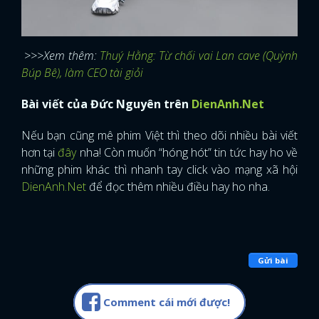
>>>Xem thêm:
Thuý Hằng: Từ chối vai Lan cave (Quỳnh
Búp Bê), làm CEO tài giỏi
Bài viết của Đức Nguyên trên
DienAnh.Net
Nếu bạn cũng mê phim Việt thì theo dõi nhiều bài viết
hơn tại
đây
nha! Còn muốn “hóng hót” tin tức hay ho về
những phim khác thì nhanh tay click vào mạng xã hội
DienAnh.Net
để đọc thêm nhiều điều hay ho nha.
Gửi bài
Comment cái mới được!