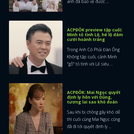
anh đã bảo vệ được ...
ACPĐÔK preview tập cuối:
Minh tỏ tình Lệ, hé lộ đám
cưới hoành tráng
Trong Anh Có Phải Đàn Ông
Không tập cuối, cảnh Minh
"gỗ" tỏ tình với Lệ siêu ...
ACPĐÔK: Mai Ngọc quyết
định ly hôn với Dũng,
tương lai sao khó đoán
Sau khi bị chồng gây khó dễ
thì cuối cùng Mai Ngọc cũng
đã đi tới quyết định ly ...