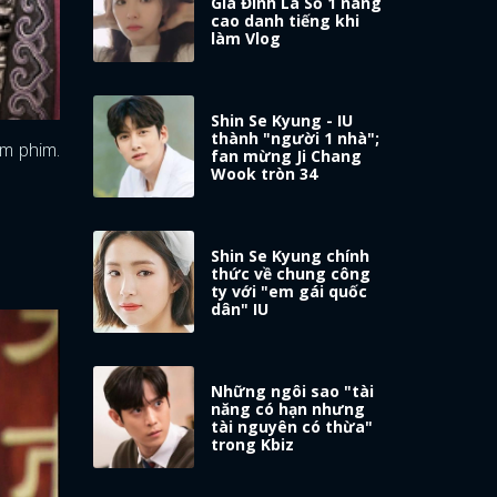
Gia Đình Là Số 1 nâng
cao danh tiếng khi
làm Vlog
Shin Se Kyung - IU
thành "người 1 nhà";
em phim.
fan mừng Ji Chang
Wook tròn 34
Shin Se Kyung chính
thức về chung công
ty với "em gái quốc
dân" IU
Những ngôi sao "tài
năng có hạn nhưng
tài nguyên có thừa"
trong Kbiz