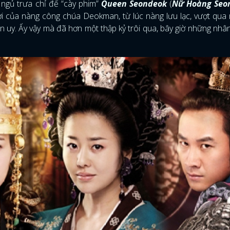
ngủ trưa chỉ để “cày phim”
Queen Seondeok
(
Nữ Hoàng Seo
i của nàng công chúa Deokman, từ lúc nàng lưu lạc, vượt qua
 uy. Ấy vậy mà đã hơn một thập kỷ trôi qua, bây giờ những nhâ
.