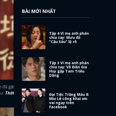
BÀI MỚI NHẤT
Tập 4 Vì mẹ anh phán
chia tay: Mưu đồ
"Cậu Sáu" lộ rõ
Tập 3 Vì mẹ anh phán
chia tay: Võ Điền Gia
Huy gặp Tam Triều
Dâng
 đã gặt
hư:
Thời
Đại Tiệc Trăng Máu 8:
Miu Lê công khai xin
vai ngay trên
Facebook