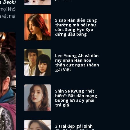
n Deok)
 mọi khó
n vật mà
5 sao Hàn diễn cũng
thường mà nổi như
cồn: Song Hye Kyo
đứng đầu bảng
Lee Young Ah và dàn
mỹ nhân Hàn hóa
thân cực ngọt thành
gái Việt
Shin Se Kyung "hết
hiền": Bắt dân mạng
buông lời ác ý phải
trả giá
3 trai đẹp gái xinh