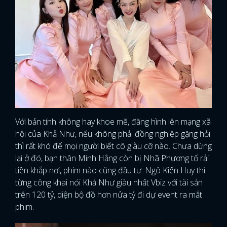
Với bản tính không hay khoe mẽ, đăng hình lên mạng xã
hội của Khả Như, nếu không phải đồng nghiệp gặng hỏi
thì rất khó để mọi người biết cô giàu cỡ nào. Chưa dừng
lại ở đó, bạn thân Minh Hằng còn bị Nhã Phương tố rải
tiền khắp nơi, phim nào cũng đầu tư. Ngô Kiến Huy thì
từng công khai nói Khả Như giàu nhất Vbiz với tài sản
trên 120 tỷ, diện bộ đồ hơn nửa tỷ đi dự event ra mắt
phim.