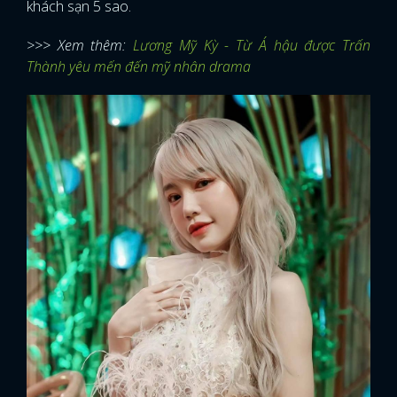
khách sạn 5 sao.
>>> Xem thêm:
Lương Mỹ Kỳ - Từ Á hậu được Trấn
Thành yêu mến đến mỹ nhân drama