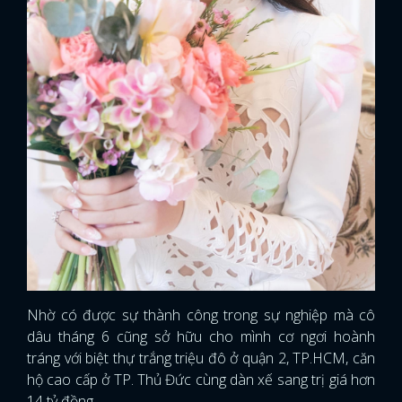
Nhờ có được sự thành công trong sự nghiệp mà cô
dâu tháng 6 cũng sở hữu cho mình cơ ngơi hoành
tráng với biệt thự trắng triệu đô ở quận 2, TP.HCM, căn
hộ cao cấp ở TP. Thủ Đức cùng dàn xế sang trị giá hơn
14 tỷ đồng.