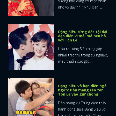
sướng khổ cũng có một phần
nhờ vợ đấy nhỉ? Như dàn ...
Đặng Siêu từng đắc tội đại
đạo diễn vì mải mê hẹn hò
với Tôn Lệ
Hóa ra Đặng Siêu từng gặp
nhiều trắc trở trong sự nghiệp,
mâu thuẫn cực gắt ...
Đặng Siêu và bạn diễn ngả
ngớn: Dân mạng réo tên
Tôn Lệ vào giữ chồng
Dân mạng xứ Trung cảm thấy
hành động giữa Đặng Siêu với
bạn diễn không mấy đứng ...