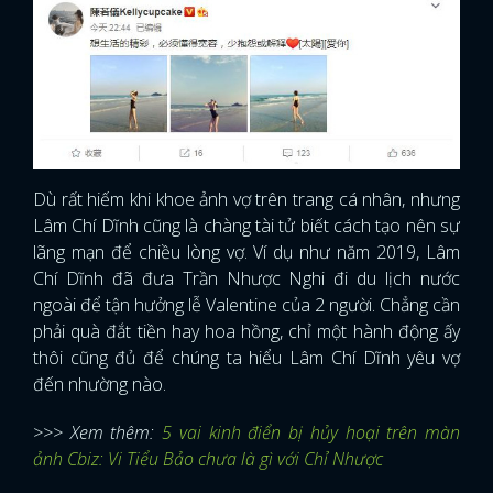
Dù rất hiếm khi khoe ảnh vợ trên trang cá nhân, nhưng
Lâm Chí Dĩnh cũng là chàng tài tử biết cách tạo nên sự
lãng mạn để chiều lòng vợ. Ví dụ như năm 2019, Lâm
Chí Dĩnh đã đưa Trần Nhược Nghi đi du lịch nước
ngoài để tận hưởng lễ Valentine của 2 người. Chẳng cần
phải quà đắt tiền hay hoa hồng, chỉ một hành động ấy
thôi cũng đủ để chúng ta hiểu Lâm Chí Dĩnh yêu vợ
đến nhường nào.
>>> Xem thêm:
5 vai kinh điển bị hủy hoại trên màn
ảnh Cbiz: Vi Tiểu Bảo chưa là gì với Chỉ Nhược