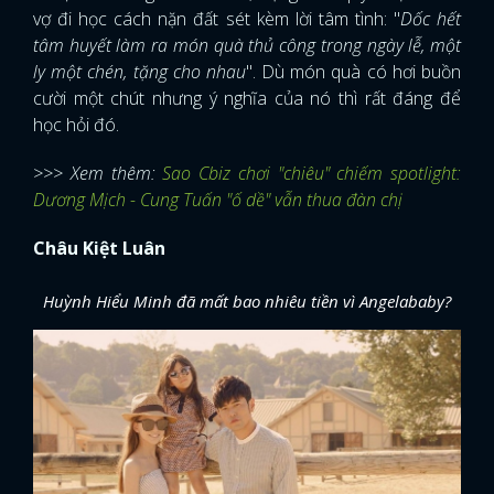
vợ đi học cách nặn đất sét kèm lời tâm tình: "
Dốc hết
tâm huyết làm ra món quà thủ công trong ngày lễ, một
ly một chén, tặng cho nhau
". Dù món quà có hơi buồn
cười một chút nhưng ý nghĩa của nó thì rất đáng để
học hỏi đó.
>>> Xem thêm:
Sao Cbiz chơi "chiêu" chiếm spotlight:
Dương Mịch - Cung Tuấn "ố dề" vẫn thua đàn chị
Châu Kiệt Luân
Huỳnh Hiểu Minh đã mất bao nhiêu tiền vì Angelababy?