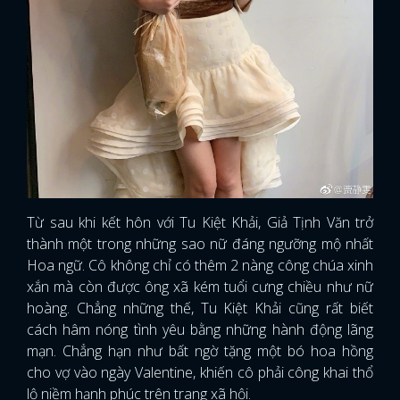
Từ sau khi kết hôn với Tu Kiệt Khải, Giả Tịnh Văn trở
thành một trong những sao nữ đáng ngưỡng mộ nhất
Hoa ngữ. Cô không chỉ có thêm 2 nàng công chúa xinh
xắn mà còn được ông xã kém tuổi cưng chiều như nữ
hoàng. Chẳng những thế, Tu Kiệt Khải cũng rất biết
cách hâm nóng tình yêu bằng những hành động lãng
mạn. Chẳng hạn như bất ngờ tặng một bó hoa hồng
x
cho vợ vào ngày Valentine, khiến cô phải công khai thổ
ĐĂNG NHẬP
lộ niềm hạnh phúc trên trang xã hội.