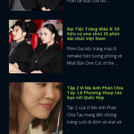
màn tái xuất của lão ...
Đại Tiệc Trăng Máu 8: Sở
hữu cú one shot 35 phút
dài nhất Việt Nam
Phim Đại tiệc trăng máu 8
remake hiện tượng phòng vé
Nhật Bản One Cut of the ...
Tập 2 Vì Mẹ Anh Phán Chia
Tay: Lê Phương thoại táo
bạo với Quốc Huy
Tập 2 của Vì Mẹ Anh Phán
Chia Tay mang đến những
tràng cười dí dỏm và viral với
...