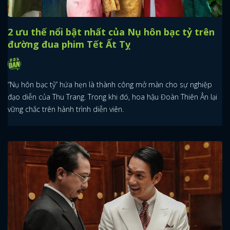
Teaser phim Dưới Đáy Hồ: Khi nỗi sợ mang
gương mặt của chính bạn
Nếu song trùng là phần phản chiếu, thì rêu ma là chiếc gương soi.
Rêu trong Dưới Đáy Hồ không chỉ là hình ảnh ghê rợn quen thuộc
với người từng lội nước