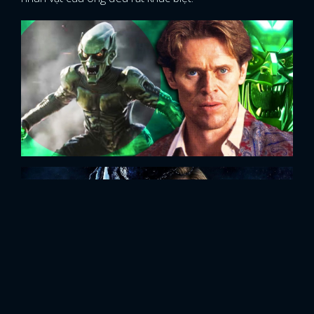
Nếu các bạn cho rằng việc lặp đi lặp lại kiểu nhân vật
này sẽ khiến các bộ phim của Sam trở nên nhàm chán,
thì mình nghĩ các bạn sẽ phải cân nhắc lại đó. Thực tế,
Sam Raimi liên tục thay đổi các tình tiết sao cho phù
hợp nhất với bối cảnh của bộ phim, có nghĩa là mỗi
nhân vật của ông đều rất khác biệt.