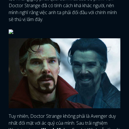
Strange 2
Như mình đã nói ở trên, bom tấn tiếp theo về Doctor
Strange sẽ tiếp tục được sử dụng bí kíp “gia truyền" của
đạo diễn Sam. Rất có thể với sự hiện diện của Scarlet
Witch, ác nhân Doctor Strange có thể sẽ không phải là
nhân vật phản diện chính, nhưng anh ta chắc chắn sẽ