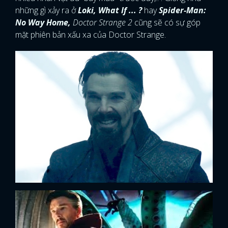
Việc khám phá đa vũ trụ của MCU trong Giai đoạn 4
đã mở ra cánh cổng cho những khả năng vô hạn, bao
gồm sự xuất hiện của nhiều loại biến thể, sự trở lại của
nhiều nhân vật đã “bay màu" trước đây,.. . Giống như
những gì xảy ra ở
Loki, What If ... ?
hay
Spider-Man:
No Way Home,
Doctor Strange 2
cũng sẽ có sự góp
mặt phiên bản xấu xa của Doctor Strange.