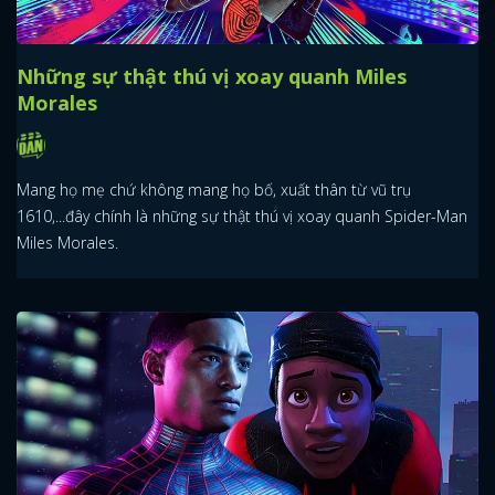
Công tử Bạc Liêu: Hiện tượng sống nửa đầu
thế kỉ 20
Phim Công Tử Bạc Liêu của đạo diễn Lý Minh Thắng mượn nhân
vật có thật để nói về tinh thần và những khát vọng của người Việt
cách đây 100 năm.