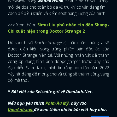
tạo những giây phút quái đản nhất của bộ phim. Vốn
Doctor Strange đã có tính cách khá khác người, nên
mình nghĩ rằng việc anh ta phải đối đầu với chính mình
sẽ thú vị lắm đây.
Tuy nhiên, Doctor Strange không phải là Avenger duy
nhất đối mặt với ác quỷ của mình. Sau trải nghiệm