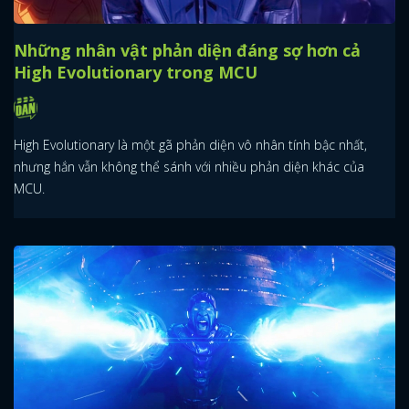
Những điều khán giả cần biết về bộ phim
“Kraven The Hunter” của Sony
Mới đây, Sony đã thông báo rằng Kraven The Hunter sẽ là một dự
án Rate R, với nhiều phân cảnh bạo lực cực kỳ đã mắt.