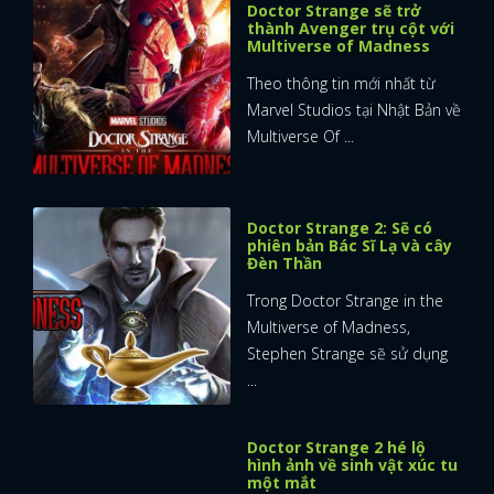
Gửi bài
Click vào xem mọi người nói gì
Doctor Strange In The Multiverse Of 
Tags
FACEBOOK - BÌNH LUẬN
CÙNG NỘI DUNG