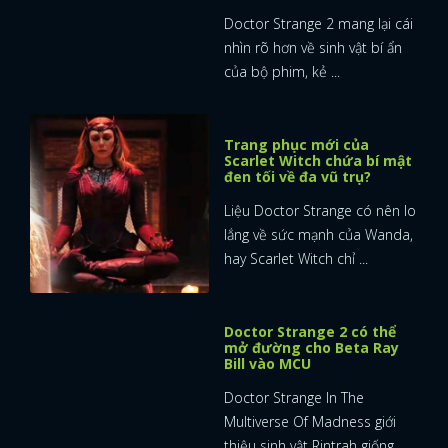
Doctor Strange sẽ trở
thành Avenger trụ cột với
Multiverse of Madness
Theo thông tin mới nhất từ
Marvel Studios tại Nhật Bản về
Multiverse Of ...
Doctor Strange 2: Sẽ có
phiên bản Bác Sĩ Lạ và cây
Đèn Thần
Trong Doctor Strange in the
Multiverse of Madness,
Stephen Strange sẽ sử dụng
...
Doctor Strange 2 hé lộ
hình ảnh về sinh vật xúc tu
một mắt