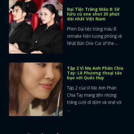
Tập 3 Vì mẹ anh phán chia
tay: Võ Điền Gia Huy gặp
Tam Triều Dâng
Tập 3 Vì mẹ anh phán chia tay
chứng kiến những tương tác
vui nhộn oan gia giữa ...
Đại Tiệc Trăng Máu 8: Miu
Lê công khai xin vai ngay
trên Facebook
Chuyện chưa kể từ showcase
"Đại Tiệc Trăng Máu 8" với
màn tái xuất của lão ...