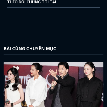
Đại Tiệc Trăng Máu 8: Sở
hữu cú one shot 35 phút
dài nhất Việt Nam
Phim Đại tiệc trăng máu 8
remake hiện tượng phòng vé
Nhật Bản One Cut of the ...
Tập 2 Vì Mẹ Anh Phán Chia
Tay: Lê Phương thoại táo
bạo với Quốc Huy
Tập 2 của Vì Mẹ Anh Phán
Chia Tay mang đến những
tràng cười dí dỏm và viral với
...