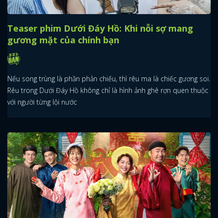
Bố Già Trở Lại tung poster: Phim hành động
mở bát đầu năm 2026
Sau teaser ngắn khiến cộng đồng mạng xôn xao, Bố Già Trở Lại
chính thức tung poster đầu tiên, và phải nói rằng đây là một tuyên
ngôn mạnh mẽ, thách thức.