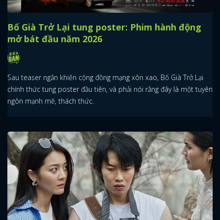
Đại Tiệc Trăng Máu 8: Sở hữu cú one shot 35
phút dài nhất Việt Nam
Phim Đại tiệc trăng máu 8 remake hiện tượng phòng vé Nhật Bản
One Cut of the Dead với cú máy one-shot kéo dài trọn vẹn 35
phút.