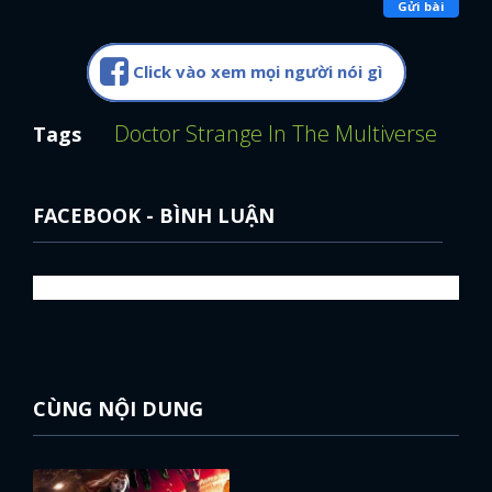
Westview trong
WandaVision
, Scarlet Witch vẫn là một
mối đe dọa cho toàn bộ đa vũ trụ khi cô vẫn đang tìm
cách để điều khiển và kiểm soát năng lượng của mình.
>>> Xem thêm:
Simu Liu phủ nhận tin đồn Shang-
Chi xuất hiện trong Doctor Strange 2
Dù sao thì với
Doctor Strange 2
, chắc chắn chúng ta sẽ
được diện kiến song trùng phiên bản độc ác của
Doctor Strange hiện tại. Với những nhân vật đã thành
công áp dụng hình ảnh doppelganger trước đây của
đạo diễn Sam Raimi, mình tin rằng bom tấn năm 2022
này rất đáng để mong chờ và cũng sẽ thành công vang
dội mà thôi.
* Bài viết của Seizedix gửi về DienAnh.Net.
Nếu bạn yêu thích
Phim Âu Mỹ
, hãy vào
DienAnh.net
để xem thêm nhiều bài viết hay nha.