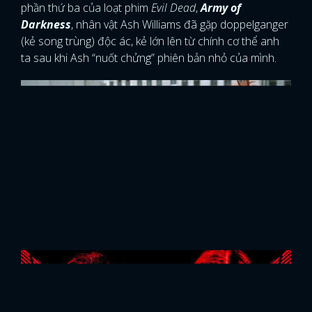
đây sẽ là lần đầu tiên mà Phù Thủy Tối Cao phải đối
mặt với “song trùng" của bản thân, thật đáng để mong
chờ đó.
Những nhân vật trước đây của Sam Raimi
Nói là mới với Doctor Strange, nhưng kiểu nhân vật này
sẽ không làm khó được đạo diễn Sam Raimi đâu. Trong
phần thứ ba của loạt phim
Evil Dead
,
Army of
Darkness
, nhân vật Ash Williams đã gặp doppelganger
(kẻ song trùng) độc ác, kẻ lớn lên từ chính cơ thể anh
ta sau khi Ash “nuốt chửng” phiên bản nhỏ của mình.