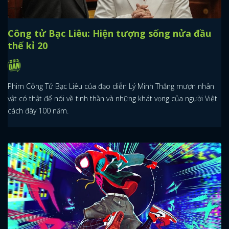
2 ưu thế nổi bật nhất của Nụ hôn bạc tỷ trên
đường đua phim Tết Ất Tỵ
“Nụ hôn bạc tỷ” hứa hẹn là thành công mở màn cho sự nghiệp
đạo diễn của Thu Trang. Trong khi đó, hoa hậu Đoàn Thiên Ân lại
vững chắc trên hành trình diễn viên.