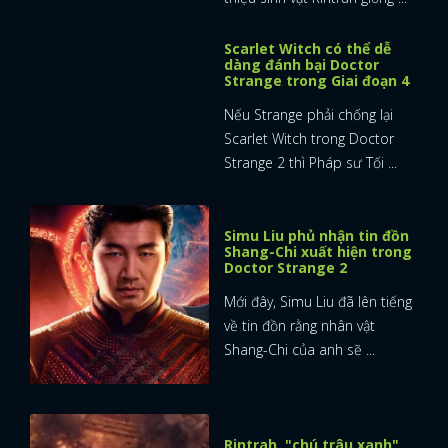
Doctor Strange 2 mang lại cái
nhìn rõ hơn về sinh vật bí ẩn
của bộ phim, kẻ ...
Trang phục mới của
Scarlet Witch chứa bí mật
đen tối về đa vũ trụ?
Liệu Doctor Strange có nên lo
lắng về sức mạnh của Wanda,
hay Scarlet Witch chỉ ...
Doctor Strange 2 có thể
mở đường cho Beta Ray
Bill vào MCU
Doctor Strange In The
Multiverse Of Madness giới