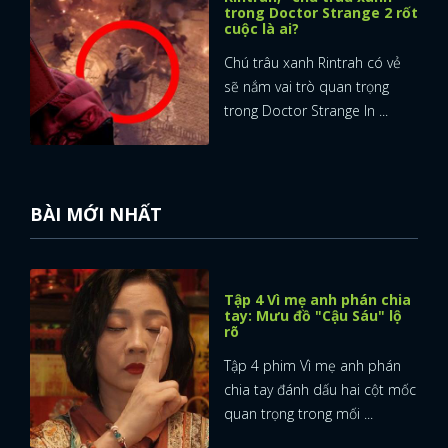
thiệu sinh vật Rintrah giống ...
Scarlet Witch có thể dễ
dàng đánh bại Doctor
Strange trong Giai đoạn 4
Nếu Strange phải chống lại
Scarlet Witch trong Doctor
Strange 2 thì Pháp sư Tối ...
Simu Liu phủ nhận tin đồn
Shang-Chi xuất hiện trong
Doctor Strange 2
Mới đây, Simu Liu đã lên tiếng
về tin đồn rằng nhân vật
Shang-Chi của anh sẽ ...
x
ĐĂNG NHẬP