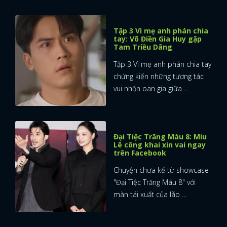
Rintrah, "chú trâu xanh"
trong Doctor Strange 2 rốt
cuộc là ai?
FACEBOOK
GOOGLE
Chú trâu xanh Rintrah có vẻ
sẽ nắm vai trò quan trọng
trong Doctor Strange In ...
BÀI MỚI NHẤT
Tập 4 Vì mẹ anh phán chia
tay: Mưu đồ "Cậu Sáu" lộ
rõ
Tập 4 phim Vì mẹ anh phán
chia tay đánh dấu hai cột mốc
quan trọng trong mối ...