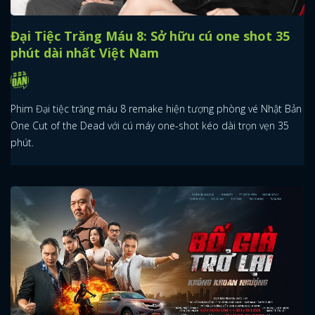
Đại Tiệc Trăng Máu 8: Miu Lê công khai xin vai
ngay trên Facebook
Chuyện chưa kể từ showcase "Đại Tiệc Trăng Máu 8" với màn tái
xuất của lão tướng Vân Sơn và những cú "twist" chọn vai khi Miu
Lê công khai xin vai từ đạo diễn.