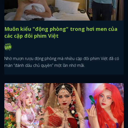
Muôn kiểu "động phòng" trong hơi men của
các cặp đôi phim Việt
Nhờ mượn rượu động phòng mà nhiều cặp đôi phim Việt đã có
màn “đánh dấu chủ quyền” một lần nhớ mãi.