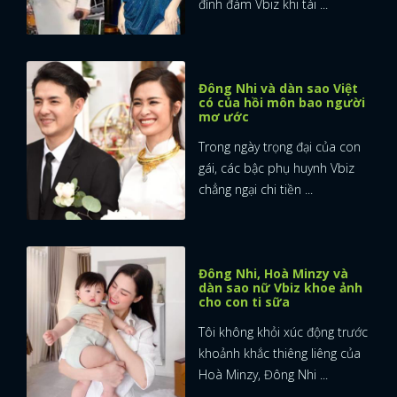
đình đám Vbiz khi tái ...
Đông Nhi và dàn sao Việt
có của hồi môn bao người
mơ ước
Trong ngày trọng đại của con
gái, các bậc phụ huynh Vbiz
chẳng ngại chi tiền ...
Đông Nhi, Hoà Minzy và
dàn sao nữ Vbiz khoe ảnh
cho con ti sữa
Tôi không khỏi xúc động trước
khoảnh khắc thiêng liêng của
Hoà Minzy, Đông Nhi ...