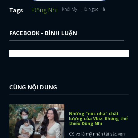
Đông Nhi
Khởi My
Hồ Ngọc Hà
Tags
FACEBOOK - BÌNH LUẬN
CÙNG NỘI DUNG
Những "nóc nhà" chất
lượng của Vbiz: Không thể
x
thiếu Đông Nhi
ĐĂNG NHẬP
Có vợ là mỹ nhân tài sắc vẹn