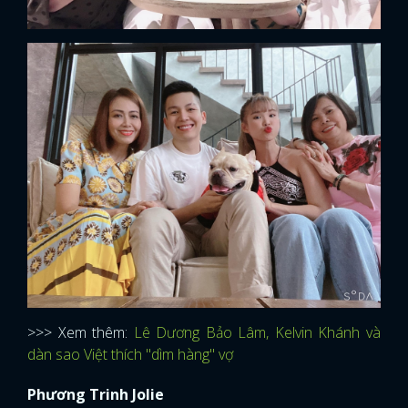
>>> Xem thêm:
Lê Dương Bảo Lâm, Kelvin Khánh và
dàn sao Việt thích "dìm hàng" vợ
Phương Trinh Jolie