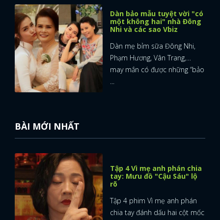
Dàn bảo mẫu tuyệt vời "có
một không hai" nhà Đông
Nhi và các sao Vbiz
Dàn mẹ bỉm sữa Đông Nhi,
Phạm Hương, Vân Trang,…
may mắn có được những “bảo
...
BÀI MỚI NHẤT
Tập 4 Vì mẹ anh phán chia
tay: Mưu đồ "Cậu Sáu" lộ
rõ
Tập 4 phim Vì mẹ anh phán
chia tay đánh dấu hai cột mốc