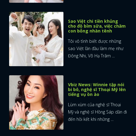
Sao Việt chi tiền khủng
cho đồ bỉm sữa, việc chăm
con bỗng nhàn tênh
Tôi vô tình biết được những
sao Việt lần đầu làm mẹ như
Đông Nhi, Võ Hạ Trâm ...
Vbiz News: Winnie tập nói
bi bô, nghệ sĩ Thoại Mỹ lên
tiếng vụ ồn ào
Lùm xùm của nghệ sĩ Thoại
Mỹ và nghệ sĩ Hồng Sáp dần đi
đến hồi kết khi những ...