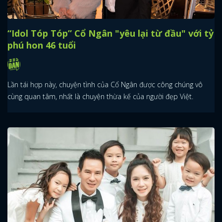
“Idol Tóp Tóp” Cổ Ngân "yêu lại từ đầu" với tỷ
phú hon 46 tuổi
Lần tái hợp này, chuyện tình của Cổ Ngân được công chúng vô
cùng quan tâm, nhất là chuyện thừa kế của người đẹp Việt.