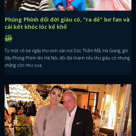
Phúng Phính đổi đời giàu có, "ra dẻ" bơ fan và
cái kết khóc lóc kể khổ
Từ một cô bé ngây thơ xinh xắn nơi Dốc Thẩm Mã, Hà Giang, giờ
đây Phúng Phính lên Hà Nội, đổi đời thành tiểu thư giàu có nhưng
chẳng còn như xưa.