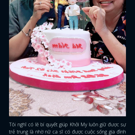
Tôi nghĩ có lẽ bí quyết giúp Khởi My luôn giữ được sự
trẻ trung là nhờ nữ ca sĩ có được cuộc sống gia đình