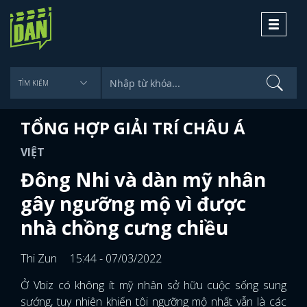
Toggle
navigati
TỔNG HỢP GIẢI TRÍ CHÂU Á
VIỆT
Đông Nhi và dàn mỹ nhân
gây ngưỡng mộ vì được
nhà chồng cưng chiều
Thi Zun
15:44 - 07/03/2022
Ở Vbiz có không ít mỹ nhân sở hữu cuộc sống sung
sướng, tuy nhiên khiến tôi ngưỡng mộ nhất vẫn là các