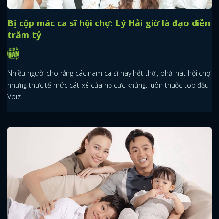
Bị cộp mác ca sĩ hội chợ: Lý Hải giờ là đạo diễn
trăm tỷ
Nhiều người cho rằng các nam ca sĩ này hết thời, phải hát hội chợ
nhưng thực tế mức cát-xê của họ cực khủng, luôn thuộc top đầu
Vbiz.