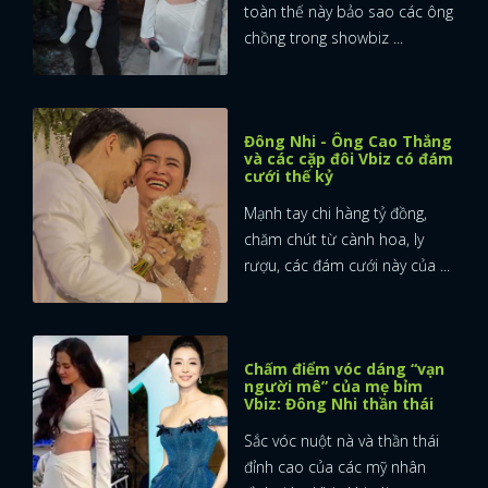
toàn thế này bảo sao các ông
chồng trong showbiz ...
FACEBOOK
GOOGLE
Đông Nhi - Ông Cao Thắng
và các cặp đôi Vbiz có đám
cưới thế kỷ
Mạnh tay chi hàng tỷ đồng,
chăm chút từ cành hoa, ly
rượu, các đám cưới này của ...
Chấm điểm vóc dáng “vạn
người mê” của mẹ bỉm
Vbiz: Đông Nhi thần thái
Sắc vóc nuột nà và thần thái
đỉnh cao của các mỹ nhân