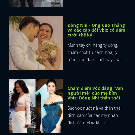
Đông Nhi - Ông Cao Thắng
và các cặp đôi Vbiz có đám
cưới thế kỷ
Mạnh tay chi hàng tỷ đồng,
chăm chút từ cành hoa, ly
rượu, các đám cưới này của ...
Chấm điểm vóc dáng “vạn
người mê” của mẹ bỉm
Vbiz: Đông Nhi thần thái
Sắc vóc nuột nà và thần thái
đỉnh cao của các mỹ nhân
đình đám Vbiz khi tái ...