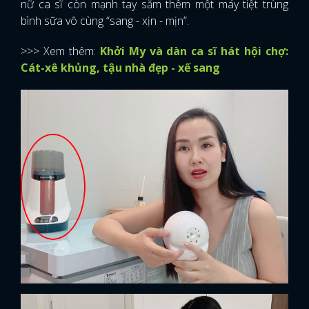
nữ ca sĩ còn mạnh tay sắm thêm một máy tiệt trùng
bình sữa vô cùng “sang - xịn - mịn”.
>>> Xem thêm:
Khởi My và dàn ca sĩ hát hội chợ:
Cát-xê khủng, tậu nhà đẹp - xế sang