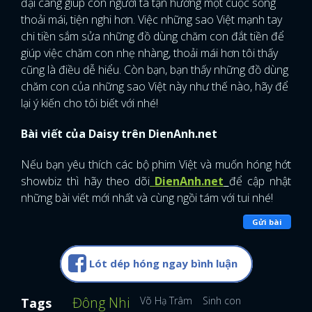
đại càng giúp con người ta tận hưởng một cuộc sống
thoải mái, tiện nghi hơn. Việc những sao Việt mạnh tay
chi tiền sắm sửa những đồ dùng chăm con đắt tiền để
giúp việc chăm con nhẹ nhàng, thoải mái hơn tôi thấy
cũng là điều dễ hiểu. Còn bạn, bạn thấy những đồ dùng
chăm con của những sao Việt này như thế nào, hãy để
lại ý kiến cho tôi biết với nhé!
Bài viết của Daisy trên DienAnh.net
Nếu bạn yêu thích các bộ phim Việt và muốn hóng hớt
showbiz thì hãy theo dõi
DienAnh.net
để cập nhật
những bài viết mới nhất và cùng ngồi tám với tui nhé!
Gửi bài
Lót dép hóng ngay bình luận
Đông Nhi
Võ Hạ Trâm
Sinh con
Tags