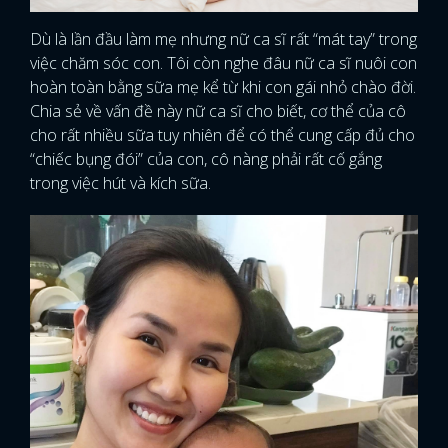
Dù là lần đầu làm mẹ nhưng nữ ca sĩ rất “mát tay” trong
việc chăm sóc con. Tôi còn nghe đâu nữ ca sĩ nuôi con
hoàn toàn bằng sữa mẹ kể từ khi con gái nhỏ chào đời.
Chia sẻ về vấn đề này nữ ca sĩ cho biết, cơ thể của cô
cho rất nhiều sữa tuy nhiên để có thể cung cấp đủ cho
“chiếc bụng đói” của con, cô nàng phải rất cố gắng
trong việc hút và kích sữa.