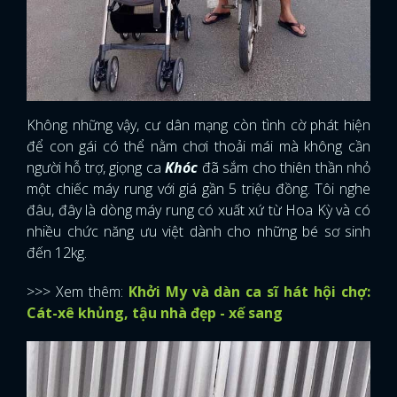
Không những vậy, cư dân mạng còn tình cờ phát hiện
để con gái có thể nằm chơi thoải mái mà không cần
người hỗ trợ, giọng ca
Khóc
đã sắm cho thiên thần nhỏ
một chiếc máy rung với giá gần 5 triệu đồng. Tôi nghe
đâu, đây là dòng máy rung có xuất xứ từ Hoa Kỳ và có
nhiều chức năng ưu việt dành cho những bé sơ sinh
đến 12kg.
>>> Xem thêm:
Khởi My và dàn ca sĩ hát hội chợ:
Cát-xê khủng, tậu nhà đẹp - xế sang