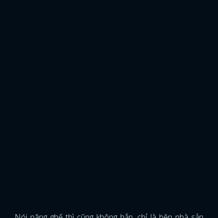
Nói nâng ghế thì cũng không hẳn, chỉ là bên nhà sản