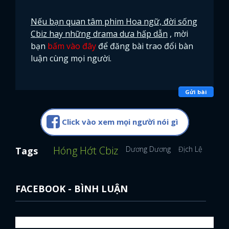
Nếu bạn quan tâm phim Hoa ngữ, đời sống
Cbiz hay những drama dưa hấp dẫn
, mời
bạn
bấm vào đây
để đăng bài trao đổi bàn
luận cùng mọi người.
Gửi bài
Click vào xem mọi người nói gì
Hóng Hớt Cbiz
Dương Dương
Địch Lệ Nhiệt 
Tags
FACEBOOK - BÌNH LUẬN