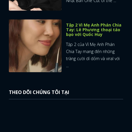
Nhật Bản One Cut of the ...
Tập 2 Vì Mẹ Anh Phán Chia
Tay: Lê Phương thoại táo
bạo với Quốc Huy
Tập 2 của Vì Mẹ Anh Phán
Chia Tay mang đến những
tràng cười dí dỏm và viral với
...
THEO DÕI CHÚNG TÔI TẠI