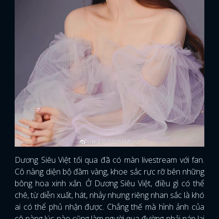
Dương Siêu Việt tối qua đã có màn livestream với fan.
Cô nàng diện bộ đầm vàng, khoe sắc rực rỡ bên những
bông hoa xinh xắn. Ở Dương Siêu Việt, điều gì có thể
chê, từ diễn xuất, hát, nhảy nhưng riêng nhan sắc là khó
ai có thể phủ nhận được. Chẳng thế mà hình ảnh của
cô nàng lúc nào cũng làm người qua đường phải nán lại