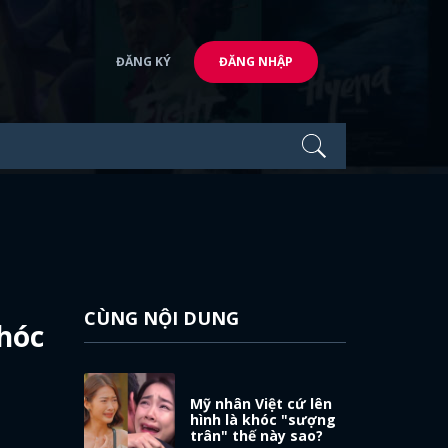
ĐĂNG KÝ
ĐĂNG NHẬP
CÙNG NỘI DUNG
nhóc
Mỹ nhân Việt cứ lên
hình là khóc "sượng
trân" thế này sao?