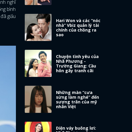
ình nghĩ
ống bình
 đã giấu
Hari Won và các “nóc
nhà” Vbiz quản lý tài
chính của chồng ra
sao
Chuyện tình yêu của
Nhã Phương -
Trường Giang: Cầu
hôn gây tranh cãi
Những màn “cưa
sừng làm nghé” đến
sượng trân của mỹ
nhân Việt
Diện váy buông lơi: