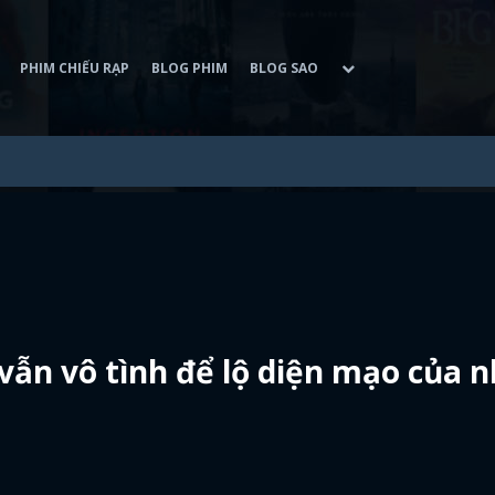
PHIM CHIẾU RẠP
BLOG PHIM
BLOG SAO
t vẫn vô tình để lộ diện mạo của 