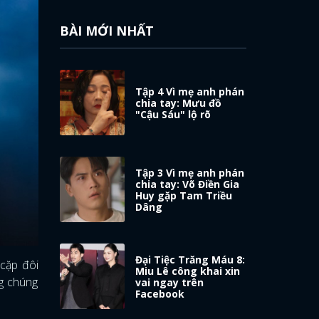
BÀI MỚI NHẤT
Tập 4 Vì mẹ anh phán
chia tay: Mưu đồ
"Cậu Sáu" lộ rõ
Tập 3 Vì mẹ anh phán
chia tay: Võ Điền Gia
Huy gặp Tam Triều
Dâng
Đại Tiệc Trăng Máu 8:
cặp đôi
Miu Lê công khai xin
ng chúng
vai ngay trên
Facebook