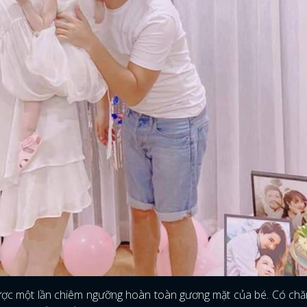
FACEBOOK
GOOGLE
được một lần chiêm ngưỡng hoàn toàn gương mặt của bé. Có ch