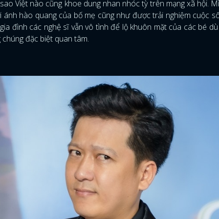
sao Việt nào cũng khoe dung nhan nhóc tỳ trên mạng xã hội. M
ởi ánh hào quang của bố mẹ cũng như được trải nghiệm cuộc s
 gia đình các nghệ sĩ vẫn vô tình để lộ khuôn mặt của các bé dù
g chúng đặc biệt quan tâm.