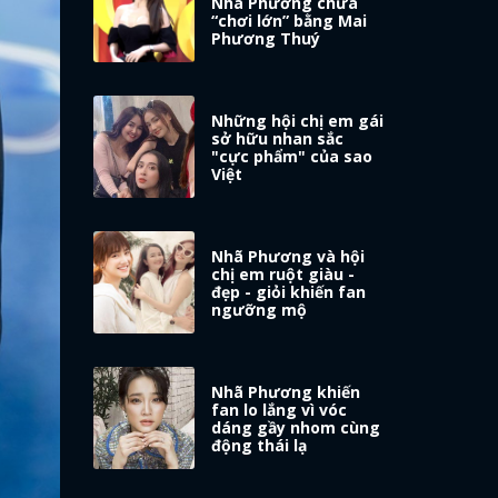
Nhã Phương chưa
“chơi lớn” bằng Mai
Phương Thuý
Những hội chị em gái
sở hữu nhan sắc
"cực phẩm" của sao
Việt
Nhã Phương và hội
chị em ruột giàu -
đẹp - giỏi khiến fan
ngưỡng mộ
Nhã Phương khiến
fan lo lắng vì vóc
dáng gầy nhom cùng
động thái lạ