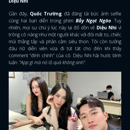
Diệu Nhi
Gần đây,
Quốc Trường
đã đăng tải bức ảnh selfie
cùng hai bạn diễn trong phim
Bẫy Ngọt Ngào
. Tuy
nhiên, mọi sự chú ý lúc này lại đổ dồn về
Diệu Nhi
vì
trông cô nàng như một người khác với đôi mắt to, chiếc
mũi thẳng tắp và phần cằm siêu thon. Tôi còn tưởng
đâu nữ diễn viên vừa đi tút tát cho đến khi thấy
comment “đính chính" của cô. Diệu Nhi hài hước bình
luận:
“App gì mà nó lộ quá không anh”.