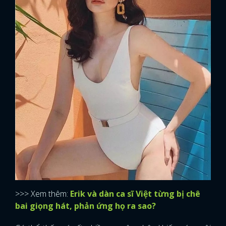
>>> Xem thêm:
Erik và dàn ca sĩ Việt từng bị chê
bai giọng hát, phản ứng họ ra sao?