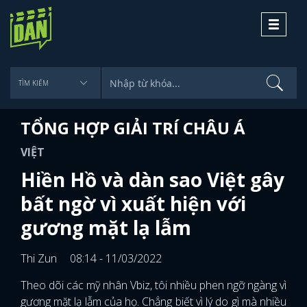
Toggle
navigati
TỔNG HỢP GIẢI TRÍ CHÂU Á
VIỆT
Hiền Hồ và dàn sao Việt gây
bất ngờ vì xuất hiện với
gương mặt lạ lẫm
Thi Zun
08:14 - 11/03/2022
Theo dõi các mỹ nhân Vbiz, tôi nhiều phen ngỡ ngàng vì
gương mặt lạ lẫm của họ. Chẳng biết vì lý do gì mà nhiều