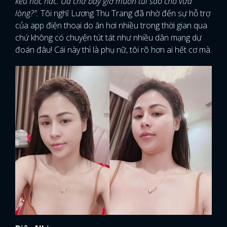
kêu hốc hác. Ủa chứ bây giờ muốn tui sao cho vừa
lòng?".
Tôi nghĩ Lương Thu Trang đã nhờ đến sự hỗ trợ
của app điện thoại do ăn hơi nhiều trong thời gian qua
chứ không có chuyện tút tát như nhiều dân mạng dự
đoán đâu! Cái này thì là phụ nữ, tôi rõ hơn ai hết cơ mà.