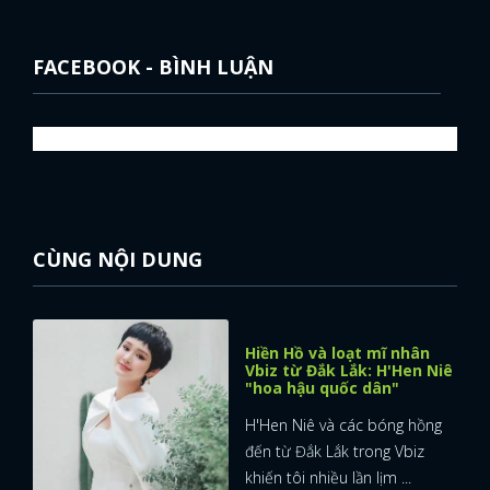
FACEBOOK
GOOGLE
FACEBOOK - BÌNH LUẬN
CÙNG NỘI DUNG
Hiền Hồ và loạt mĩ nhân
Vbiz từ Đắk Lắk: H'Hen Niê
"hoa hậu quốc dân"
H'Hen Niê và các bóng hồng
đến từ Đắk Lắk trong Vbiz
khiến tôi nhiều lần lịm ...