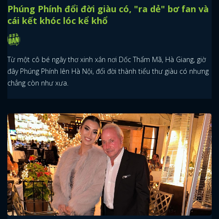
Phúng Phính đổi đời giàu có, "ra dẻ" bơ fan và
cái kết khóc lóc kể khổ
Từ một cô bé ngây thơ xinh xắn nơi Dốc Thẩm Mã, Hà Giang, giờ
đây Phúng Phính lên Hà Nội, đổi đời thành tiểu thư giàu có nhưng
chẳng còn như xưa.