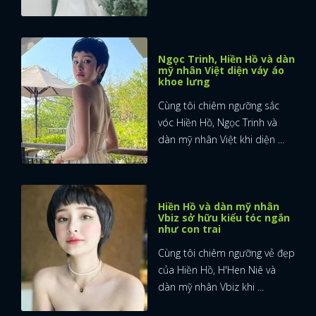
Ngọc Trinh, Hiền Hồ và dàn
mỹ nhân Việt diện váy áo
khoe lưng
Cùng tôi chiêm ngưỡng sắc
vóc Hiền Hồ, Ngọc Trinh và
dàn mỹ nhân Việt khi diện ...
Hiền Hồ và dàn mỹ nhân
Vbiz sở hữu kiểu tóc ngắn
như con trai
Cùng tôi chiêm ngưỡng vẻ đẹp
của Hiền Hồ, H'Hen Niê và
dàn mỹ nhân Vbiz khi ...