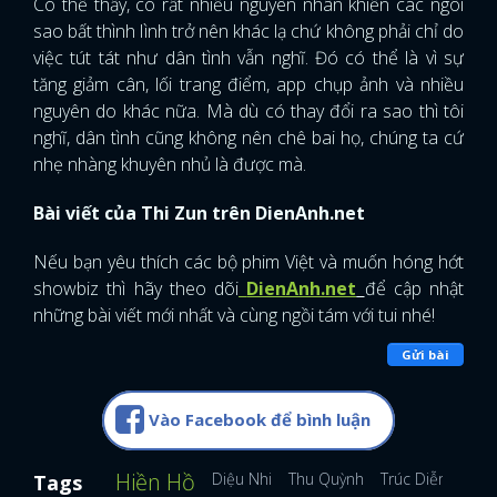
Có thể thấy, có rất nhiều nguyên nhân khiến các ngôi
sao bất thình lình trở nên khác lạ chứ không phải chỉ do
việc tút tát như dân tình vẫn nghĩ. Đó có thể là vì sự
tăng giảm cân, lối trang điểm, app chụp ảnh và nhiều
nguyên do khác nữa. Mà dù có thay đổi ra sao thì tôi
nghĩ, dân tình cũng không nên chê bai họ, chúng ta cứ
nhẹ nhàng khuyên nhủ là được mà.
Bài viết của Thi Zun trên DienAnh.net
Nếu bạn yêu thích các bộ phim Việt và muốn hóng hớt
showbiz thì hãy theo dõi
DienAnh.net
để cập nhật
những bài viết mới nhất và cùng ngồi tám với tui nhé!
Gửi bài
Vào Facebook để bình luận
x
ĐĂNG NHẬP
Hiền Hồ
Diệu Nhi
Thu Quỳnh
Trúc Diễm
Tags