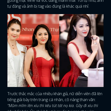
gương mặt Vline và vóc dáng mảnh mai. Tôi tự nhủ, ảnh
tự đăng và ảnh bị tag vào đúng là khác quá nhỉ.
Trước thắc mắc của nhiều khán giả, nữ diễn viên đã lên
tiếng giải bày trên trang cá nhân, cô nàng than vãn:
“Mũm mĩm lên xíu thì kêu tút tát nọ kia. Gầy đi xíu thì