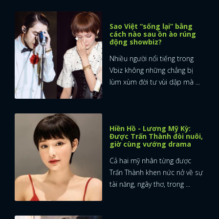
Sao Việt “sống lại” bằng
cách nào sau ồn ào rúng
động showbiz?
Nhiều người nổi tiếng trong
Vbiz không những chẳng bị
lùm xùm đời tư vùi dập mà ...
Hiền Hồ - Lương Mỹ Kỳ:
Được Trấn Thành đòi nuôi,
giờ cùng vướng drama
Cả hai mỹ nhân từng được
Trấn Thành khen nức nở về sự
tài năng, ngây thơ, trong ...