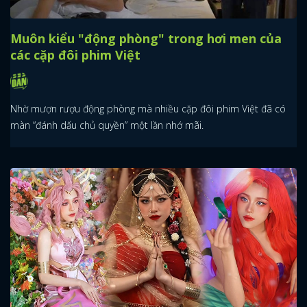
Muôn kiểu "động phòng" trong hơi men của
các cặp đôi phim Việt
Nhờ mượn rượu động phòng mà nhiều cặp đôi phim Việt đã có
màn “đánh dấu chủ quyền” một lần nhớ mãi.