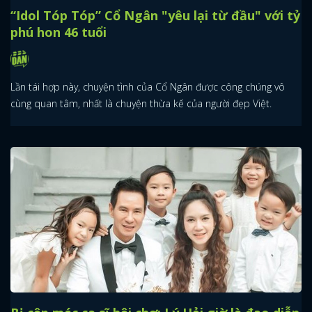
“Idol Tóp Tóp” Cổ Ngân "yêu lại từ đầu" với tỷ
phú hon 46 tuổi
Lần tái hợp này, chuyện tình của Cổ Ngân được công chúng vô
cùng quan tâm, nhất là chuyện thừa kế của người đẹp Việt.