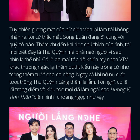
Tuy nhiên gương mặt của nữ diễn viên lại làm tôi không
nhận ra, tôi cứ thắc mắc Song Luân đang đi cùng với
quý cô nào. Thậm chí đến khi đọc chú thích của ảnh, tôi
mới biết đây là Thu Quỳnh mà phải ngớ người vì sao
nhìn lạ thế nhỉ. Có lẽ do mái tóc đã khiến mỹ nhân VTV
khác thường ngày, lại thêm outfit kiểu này trông cứ như
“cộng thêm tuổi” cho cô nàng. Ngay cả khi nở nụ cười
tươi, trông Thu Quỳnh càng thêm lạ lẫm. Tôi nghĩ, có lẽ
lối trang điểm và kiểu tóc mới đã làm ngôi sao
Hương Vị
Tình Thân
“biến hình" choáng ngợp như vậy.